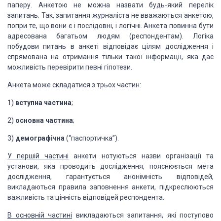
паперу. Анкетою не можна назвати будь-який перелік
запитань. Так, запитання журналіста не вважаються анкетою,
попри те, що вони є і послідовні, і логічні. Анкета повинна бути
адресована багатьом людям (респондентам). Логіка
побудови питань в анкеті відповідає цілям дослідження і
спрямована на отримання тільки такої інформації, яка дає
можливість перевірити певні гіпотези.
Анкета може складатися з трьох частин:
1)
вступна частина
;
2)
основна частина
;
3)
демографічна
(“паспортичка”).
У першій частині
анкети нотуються назви організації та
установи, яка проводить дослідження, пояснюється мета
дослідження, гарантується анонімність відповідей,
викладаються правила заповнення анкети, підкреслюються
важливість та цінність відповідей респондента.
В основній частині
викладаються запитання, які поступово