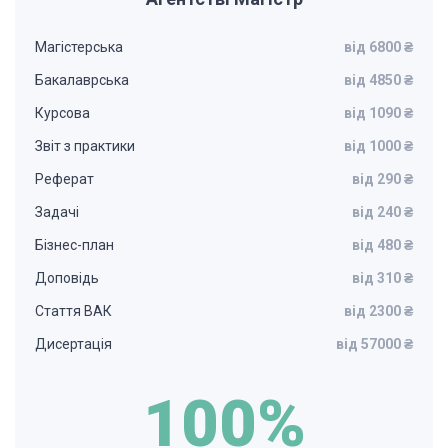
Магістерська
від 6800 ₴
Бакалаврська
від 4850 ₴
Курсова
від 1090 ₴
Звіт з практики
від 1000 ₴
Реферат
від 290 ₴
Задачі
від 240 ₴
Бізнес-план
від 480 ₴
Доповідь
від 310 ₴
Стаття ВАК
від 2300 ₴
Дисертація
від 57000 ₴
100%