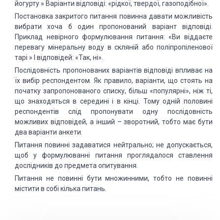
йогурту » Варіанти відповіді: «рідкої, твердої, газоподібної».
Постановка закритого питання повинна давати можливість
вибрати хоча б один пропонований варіант відповіді.
Приклад невірного формулювання питання: «Ви віддаєте
перевагу мінеральну воду в скляній або поліпропіленової
тарі » І відповідей: «Так, ні».
Послідовність пропонованих варіантів відповіді впливає на
їх вибір респондентом. Як правило, варіанти, що стоять на
початку запропонованого списку, більш «популярні», ніж ті,
що знаходяться в середині і в кінці. Тому одній половині
респондентів слід пропонувати одну послідовність
можливих відповідей, а інший – зворотний, тобто має бути
два варіанти анкети.
Питання повинні задаватися нейтрально; не допускається,
щоб у формулюванні питання проглядалося ставлення
дослідників до предмета опитування.
Питання не повинні бути множинними, тобто не повинні
містити в собі кілька питань.