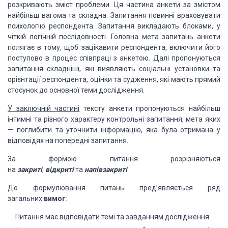
розкривають зміст проблеми. Ця частина анкети за змістом
найбільш вагома та складна. Запитання повинні враховувати
психологію респондента. Запитання викладають блоками, у
чіткій логічній послідовності. Головна мета запитань анкети
полягає в тому, щоб зацікавити респондента, включити його
поступово в процес співпраці з анкетою. Далі пропонуються
запитання складніші, які виявляють соціальні установки та
орієнтації респондента, оцінки та судження, які мають прямий
стосунок до основної теми дослідження.
У заключній частині
тексту анкети пропонуються найбільш
інтимні та різного характеру контрольні запитання, мета яких
— поглибити та уточнити інформацію, яка була отримана у
відповідях на попередні запитання.
За формою питання розрізняються
на
закриті
,
відкриті
та
напівзакриті
.
До формулювання питань пред’являється ряд
загальних
вимог
:
Питання має відповідати темі та завданням дослідження.