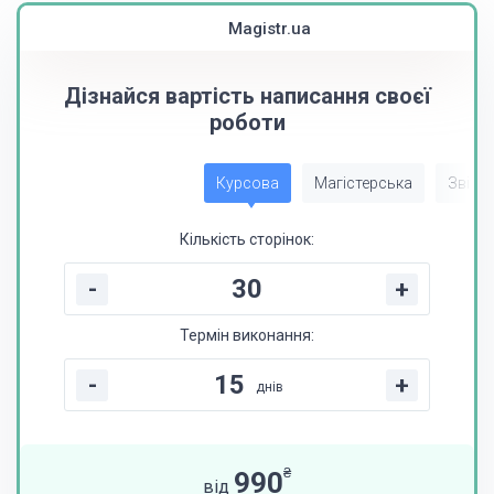
Magistr.ua
Дізнайся вартість написання своєї
роботи
Курсова
Магістерська
Звіт з
Кількість сторінок:
-
+
Термін виконання:
-
+
днів
₴
990
від