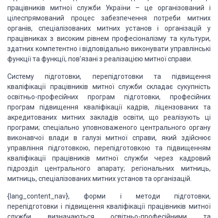
працівників митної служби України – це організований і
цілеспрямований процес забезпечення потреби митних
органів, спеціалізованих митних установ і організацій у
працівниках з високим рівнем професіоналізму та культури,
здатних компетентно і відповідально виконувати управлінські
функції та функції, пов’язані з реалізацією митної справи.
Систему підготовки, перепідготовки та підвищення
кваліфікації працівників митної служби складає сукупність
освітньо-професійних програм підготовки, професійних
програм підвищення кваліфікації кадрів, ліцензованих та
акредитованих митних закладів освіти, що реалізують ці
програми; спеціально уповноваженого центрального органу
виконавчої влади в галузі митної справи, який здійснює
управління підготовкою, перепідготовкою та підвищенням
кваліфікації працівників митної служби через кадровий
підрозділ центрального апарату; регіональних митниць,
митниць, спеціалізованих митних установ та організацій.
{lang_content_nav}, форми і методи підготовки,
перепідготовки і підвищення кваліфікації працівників митної
служби визначаються освітньо-професійними та