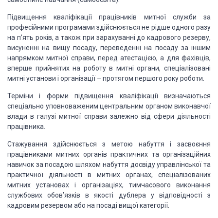
Підвищення кваліфікації працівників митної служби за
професійними програмами здійснюється не рідше одного разу
на п’ять років, а також при зарахуванні до кадрового резерву,
висуненні на вищу посаду, переведенні на посаду за іншим
напрямком митної справи, перед атестацією, а для фахівців,
вперше прийнятих на роботу в митні органи, спеціалізовані
митні установи і організації – протягом першого року роботи.
Терміни і форми підвищення кваліфікації визначаються
спеціально уповноваженим центральним органом виконавчої
влади в галузі митної справи залежно від сфери діяльності
працівника.
Стажування здійснюється з метою набуття і засвоєння
працівниками митних органів практичних та організаційних
навичок за посадою шляхом набуття досвіду управлінської та
практичної діяльності в митних органах, спеціалізованих
митних установах і організаціях, тимчасового виконання
службових обов’язків в якості дублера у відповідності з
кадровим резервом або на посаді вищої категорії.