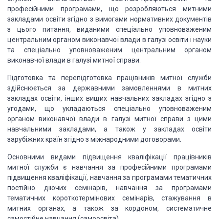
професійними програмами, що розробляються митними
закладами освіти згідно з вимогами нормативних документів
з цього питання, виданими спеціально уповноваженим
центральним органом виконавчої влади в галузі освіти і науки
та спеціально уповноваженим центральним органом
виконавчої влади в галузі митної справи.
Підготовка та перепідготовка працівників митної служби
здійснюється за державними замовленнями в митних
закладах освіти, інших вищих навчальних закладах згідно з
угодами, що укладаються спеціально уповноваженим
органом виконавчої влади в галузі митної справи з цими
навчальними закладами, а також у закладах освіти
зарубіжних країн згідно з міжнародними договорами.
Основними видами підвищення кваліфікації працівників
митної служби є навчання за професійними програмами
підвищення кваліфікації, навчання за програмами тематичних
постійно діючих семінарів, навчання за програмами
тематичних короткотермінових семінарів, стажування в
митних органах, а також за кордоном, систематичне
самостійне навчання (самоосвіта).