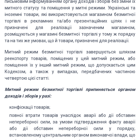
письмовим інформуванням органу доходів і зборів без зміни їх
митного статусу та поміщення у митні режими. Українські та
іноземні товари, які використовуються магазином безмитної
торгівлі в рекламних та/або презентаційних цілях і не
призначені для реалізації зазначеним магазином,
розміщуються у магазині безмитної торгівлі у тому ж порядку
та на тих же умовах, що й товари, призначені для реалізації.
Митний режим безмитної торгівлі завершується шляхом
реекспорту товарів, поміщених у цей митний режим, або
поміщення їх у інший митний режим, що допускається цим
Кодексом, а також у випадках, передбачених частиною
четвертою цієї статті.
Митний режим безмитної торгівлі припиняється органом
доходів і зборів у разі:
конфіскації товарів;
повної втрати товарів унаслідок аварії або дії обставин
непереборної сили, за умови підтвердження факту аварії
або дії обставин непереборної сили у порядку,
встановленому центральним органом виконавчої влади, що