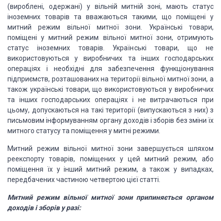
(вироблені, одержані) у вільній митній зоні, мають статус
іноземних товарів та вважаються такими, що поміщені у
митний режим вільної митної зони. Українські товари,
поміщені у митний режим вільної митної зони, отримують
статус іноземних товарів. Українські товари, що не
використовуються у виробничих та інших господарських
операціях і необхідні для забезпечення функціонування
підприємств, розташованих на території вільної митної зони, а
також українські товари, що використовуються у виробничих
та інших господарських операціях і не витрачаються при
цьому, допускаються на такі території (випускаються з них) з
письмовим інформуванням органу доходів і зборів без зміни їх
митного статусу та поміщення у митні режими.
Митний режим вільної митної зони завершується шляхом
реекспорту товарів, поміщених у цей митний режим, або
поміщення їх у інший митний режим, а також у випадках,
передбачених частиною четвертою цієї статті.
Митний режим вільної митної зони припиняється органом
доходів і зборів у разі: