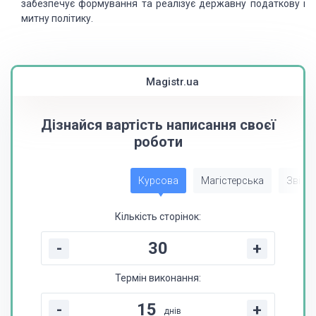
забезпечує формування та реалізує державну податкову і
митну політику.
Magistr.ua
Дізнайся вартість написання своєї
роботи
Курсова
Магістерська
Звіт з
Кількість сторінок:
-
+
Термін виконання:
-
+
днів