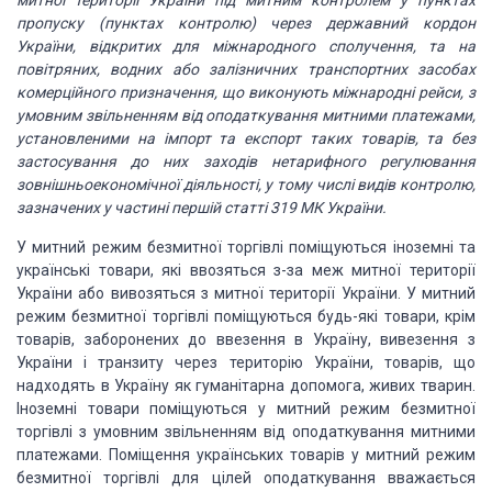
митної території України під митним контролем у пунктах
пропуску (пунктах контролю) через державний кордон
України, відкритих для міжнародного сполучення, та на
повітряних, водних або залізничних транспортних засобах
комерційного призначення, що виконують міжнародні рейси, з
умовним звільненням від оподаткування митними платежами,
установленими на імпорт та експорт таких товарів, та без
застосування до них заходів нетарифного регулювання
зовнішньоекономічної діяльності, у тому числі видів контролю,
зазначених у частині першій статті 319 МК України.
У митний режим безмитної торгівлі поміщуються іноземні та
українські товари, які ввозяться з-за меж митної території
України або вивозяться з митної території України. У митний
режим безмитної торгівлі поміщуються будь-які товари, крім
товарів, заборонених до ввезення в Україну, вивезення з
України і транзиту через територію України, товарів, що
надходять в Україну як гуманітарна допомога, живих тварин.
Іноземні товари поміщуються у митний режим безмитної
торгівлі з умовним звільненням від оподаткування митними
платежами. Поміщення українських товарів у митний режим
безмитної торгівлі для цілей оподаткування вважається