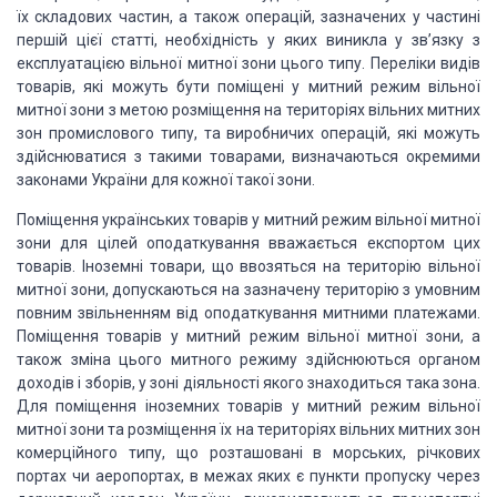
їх складових частин, а також операцій, зазначених у частині
першій цієї статті, необхідність у яких виникла у зв’язку з
експлуатацією вільної митної зони цього типу. Переліки видів
товарів, які можуть бути поміщені у митний режим вільної
митної зони з метою розміщення на територіях вільних митних
зон промислового типу, та виробничих операцій, які можуть
здійснюватися з такими товарами, визначаються окремими
законами України для кожної такої зони.
Поміщення українських товарів у митний режим вільної митної
зони для цілей оподаткування вважається експортом цих
товарів. Іноземні товари, що ввозяться на територію вільної
митної зони, допускаються на зазначену територію з умовним
повним звільненням від оподаткування митними платежами.
Поміщення товарів у митний режим вільної митної зони, а
також зміна цього митного режиму здійснюються органом
доходів і зборів, у зоні діяльності якого знаходиться така зона.
Для поміщення іноземних товарів у митний режим вільної
митної зони та розміщення їх на територіях вільних митних зон
комерційного типу, що розташовані в морських, річкових
портах чи аеропортах, в межах яких є пункти пропуску через