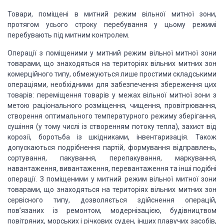
Товари, поміщені в митний режим вільної митної зони,
протягом усього строку перебування у цьому режимі
перебувають під митним контролем.
Операції з поміщеними у митний режим вільної митної зони
товарами, що знаходяться на територіях вільних митних зон
комерційного типу, обмежуються лише простими складськими
операціями, необхідними для забезпечення збереження цих
товарів: переміщення товарів у межах вільної митної зони з
метою раціонального розміщення, чищення, провітрювання,
створення оптимального температурного режиму зберігання,
сушіння (у тому числі із створенням потоку тепла), захист від
корозії, боротьба із шкідниками, інвентаризація. Також
допускаються подрібнення партій, формування відправлень,
сортування, пакування, перепакування, маркування,
навантаження, вивантаження, перевантаження та інші подібні
операції. З поміщеними у митний режим вільної митної зони
товарами, що знаходяться на територіях вільних митних зон
сервісного типу, дозволяється здійснення операцій,
пов’язаних із ремонтом, модернізацією, будівництвом
повітряних, морських і річкових суден, інших плавучих засобів,