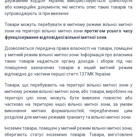
державний кордон України, використовуються транспортні
або комерційні документи, які містять опис таких товарів та
супроводжують їх при ввезенні.
Товари можуть перебувати в митному режимі вільної митної
зони на території вільної митної зони
протягом усього часу
функціонування відповідної вільної митної зони
.
Дозволяється передача права власності на товари, поміщені
у митний режим вільної митної зони. Інформація про власника
таких товарів надається органу доходів і зборів під час
поміщення зазначених товарів в інший митний режим
відповідно до частини першої статті 137 МК України.
Товари, що перебувають на території вільної митної зони у
митному режимі вільної митної зони, або товари, вироблені на
території цієї зони, можуть бути вивезені повністю або
частково на територію іншої вільної митної зони, за умови
виконання митних формальностей, передбачених цим
розділом для митних режимів транзиту та вільної митної зони.
Іноземні товари, поміщені у митний режим вільної митної зони,
зберігають статус іноземних товарів. Товари, виготовлені