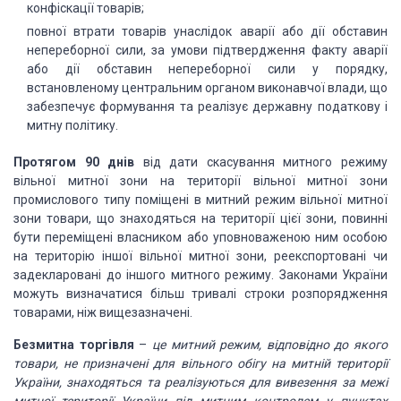
конфіскації товарів;
повної втрати товарів унаслідок аварії або дії обставин
непереборної сили, за умови підтвердження факту аварії
або дії обставин непереборної сили у порядку,
встановленому центральним органом виконавчої влади, що
забезпечує формування та реалізує державну податкову і
митну політику.
Протягом 90 днів
від дати скасування митного режиму
вільної митної зони на території вільної митної зони
промислового типу поміщені в митний режим вільної митної
зони товари, що знаходяться на території цієї зони, повинні
бути переміщені власником або уповноваженою ним особою
на територію іншої вільної митної зони, реекспортовані чи
задекларовані до іншого митного режиму. Законами України
можуть визначатися більш тривалі строки розпорядження
товарами, ніж вищезазначені.
Безмитна торгівля
–
це митний режим, відповідно до якого
товари, не призначені для вільного обігу на митній території
України, знаходяться та реалізуються для вивезення за межі