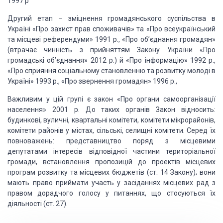
1997 р
Другий етап – зміцнення громадянського суспільства в
Україні «Про захист прав споживачів» та «Про всеукраїнський
та місцеві референдуми» 1991 р., «Про об’єднання громадян»
(втрачає чинність з прийняттям Закону України «Про
громадські об’єднання» 2012 р.) й «Про інформацію» 1992 р.,
«Про сприяння соціальному становленню та розвитку молоді в
Україні» 1993 р., «Про звернення громадян» 1996 р.,
Важливим у цій групі є закон «Про органи самоорганізації
населення» 2001 р. До таких органів Закон відносить:
будинкові, вуличні, квартальні комітети, комітети мікрорайонів,
комітети районів у містах, сільські, селищні комітети. Серед їх
повноважень: представництво поряд з місцевими
депутатами інтересів відповідної частини територіальної
громади, встановлення пропозицій до проектів місцевих
програм розвитку та місцевих бюджетів (ст. 14 Закону); вони
мають право приймати участь у засіданнях місцевих рад з
правом дорадчого голосу у питаннях, що стосуються їх
діяльності (ст. 27).