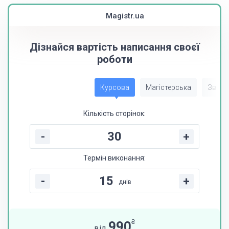
Magistr.ua
Дізнайся вартість написання своєї
роботи
Курсова
Магістерська
Звіт з
Кількість сторінок:
-
+
Термін виконання:
-
+
днів
₴
990
від