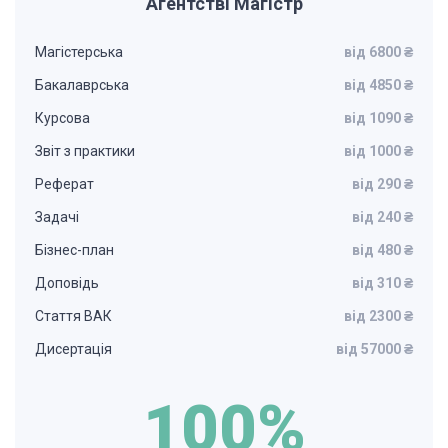
Агентстві Магістр
Магістерська
від 6800 ₴
Бакалаврська
від 4850 ₴
Курсова
від 1090 ₴
Звіт з практики
від 1000 ₴
Реферат
від 290 ₴
Задачі
від 240 ₴
Бізнес-план
від 480 ₴
Доповідь
від 310 ₴
Стаття ВАК
від 2300 ₴
Дисертація
від 57000 ₴
100%