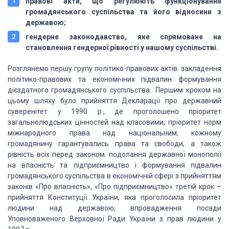
правові акти, що регулюють функціонування
громадянського суспільства та його відносини з
державою;
гендерне законодавство, яке спрямоване на
становлення гендерної рівності у нашому суспільстві.
Розглянемо першу групу політико-правових актів. закладення
політико-правових та економічних підвалин формування
дієздатного громадянського суспільства.. Першим кроком на
цьому шляху було прийняття Декларації про державний
суверенітет у 1990 р., де проголошено пріоритет
загальнолюдських цінностей над класовими, пріоритет норм
міжнародного права над національним; кожному
громадянину гарантувались права та свободи, а також
рівність всіх перед законом. подолання державної монополії
на власність та підприємництво і формування підвалин
громадянського суспільства в економічній сфері з прийняттям
законів «Про власність», «Про підприємництво» третій крок –
прийняття Конституції України, яка проголосила пріоритет
людини над державою; впровадження посади
Уповноваженого Верховної Ради України з прав людини у