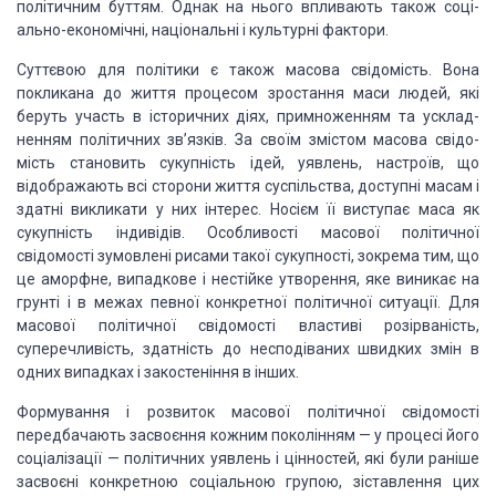
політичним буттям. Однак на нього впливають також соці­
ально-економічні, національні і культурні фактори.
Суттєвою для політики є також масова свідомість. Вона
покликана до життя процесом зростання маси людей, які
беруть участь в історичних діях, примноженням та усклад­
ненням політичних зв’язків. За своїм змістом масова свідо­
мість становить сукупність ідей, уявлень, настроїв, що
відображають всі сторони життя суспільства, доступні масам і
здатні викликати у них інтерес. Носієм її виступає маса як
сукупність індивідів. Особливості масової політичної
свідомості зумовлені рисами такої сукупності, зокрема тим, що
це аморфне, випадкове і нестійке утворення, яке виникає на
грунті і в межах певної конкретної політичної ситуації. Для
масової політичної свідомості властиві розірваність,
суперечливість, здатність до несподіваних швидких змін в
одних випадках і закостеніння в інших.
Формування і розвиток масової політичної свідомості
передбачають засвоєння кожним поколінням — у процесі його
соціалізації — політичних уявлень і цінностей, які були раніше
засвоєні конкретною соціальною групою, зіставлення цих