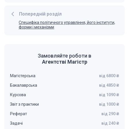
Попередній розділ
Специфіка політичного управління, його інститути,
форми і механізми
Замовляйте роботи в
Агентстві Магістр
Магістерська
від 6800 ₴
Бакалаврська
від 4850 ₴
Курсова
від 1090 ₴
Звіт з практики
від 1000 ₴
Реферат
від 290 ₴
Задачі
від 240 ₴