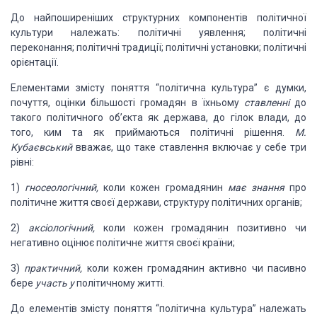
До найпоширеніших структурних компонентів політичної
культури належать: політичні уявлення; політичні
переконання; політичні традиції; політичні установки; політичні
орієнтації.
Елементами змісту поняття “політична культура” є думки,
почуття, оцінки більшості громадян в їхньому
ставленні
до
такого політичного об’єкта як держава, до гілок влади, до
того, ким та як приймаються політичні рішення.
М.
Кубаєвський
вважає, що таке ставлення включає у себе три
рівні:
1)
гносеологічний,
коли кожен громадянин
має знання
про
політичне життя своєї держави, структуру політичних органів;
2)
аксіологічний,
коли кожен громадянин позитивно чи
негативно оцінює політичне життя своєї країни;
3)
практичний,
коли кожен громадянин активно чи пасивно
бере
участь у
політичному житті.
До елементів змісту поняття “політична культура” належать