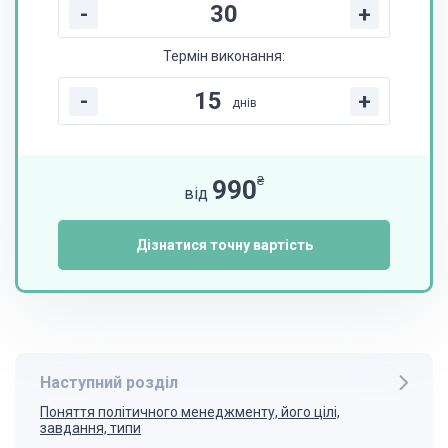
-
+
Термін виконання:
-
+
днів
₴
990
від
Дізнатися точну вартість
Наступний розділ
Поняття політичного менеджменту, його цілі,
завдання, типи