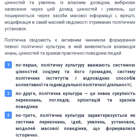
цінностей та уявлень із власним досвідом, вибіркове
засвоєння через цей досвід цінностей і уявлень, що
поширюються через засоби масової інформації і, врешті,
модифікація в самій масовій свідомості отриманих політичних
установок.
Політична свідомість є активним чинником формування
певної політичної культури, в якій виявляється взаємодія
знань, цінностей та зразків практичної поведінки людей.
по-перше, політичну культуру вважають системою
цінностей соціуму та його громадян, систему
політичних інститутів і відповідних способів
колективної та індивідуальної політичної діяльності;
по-друге, політична культура — це певна сукупність
переконань, поглядів, орієнтацій та зразків
поведінки.
по-третє, політична культура характеризується як
система переконань, ідей, уявлень, установок,
моделей масової поведінки, що формувалися
історично.