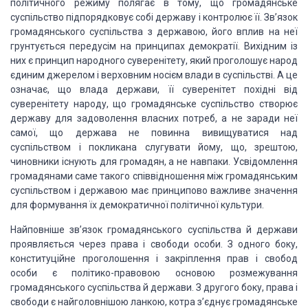
політичного режиму полягає в тому, що громадянське
суспільство підпорядковує собі
державу і контролює її. Зв’язок
громадянського суспільства з державою, його вплив
на неї
грунтується передусім на принципах демократії. Вихідним із
них є принцип
народного суверенітету, який проголошує народ
єдиним джерелом і верховним носієм
влади в суспільстві. А це
означає, що влада держави, її суверенітет похідні від
суверенітету народу, що громадянське суспільство створює
державу для задоволення
власних потреб, а не заради неї
самої, що держава не повинна вивищуватися над
суспільством
і покликана слугувати йому, що, зрештою,
чиновники існують для громадян, а не навпаки.
Усвідомлення
громадянами саме такого співвідношення між громадянським
суспільством
і державою має принципово важливе значення
для формування їх демократичної політичної
культури.
Найповніше зв’язок громадянського
суспільства й держави
проявляється через права і свободи особи. З одного боку,
конституційне
проголошення і закріплення прав і свобод
особи є політико-правовою основою розмежування
громадянського суспільства й держави. З другого боку, права і
свободи є найголовнішою
ланкою, котра з’єднує громадянське