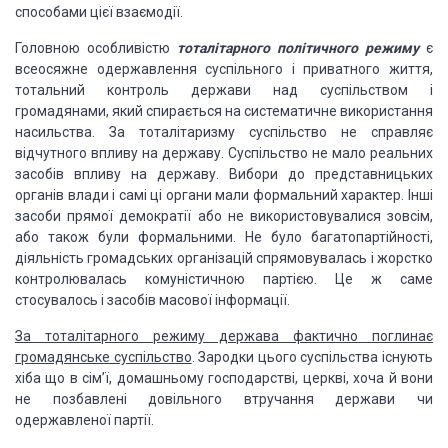
способами цієї взаємодії.
Головною особливістю
тоталітарного
політичного режиму
є
всеосяжне одержавлення суспільного і приватного життя,
тотальний контроль держави над суспільством і
громадянами, який спирається на систематичне використання
насильства. За тоталітаризму суспільство не справляє
відчутного впливу на державу. Суспільство не мало реальних
засобів впливу на державу. Вибори до представницьких
органів влади і самі ці органи мали формальний характер. Інші
засоби прямої демократії або не використовувалися зовсім,
або також були формальними. Не було багатопартійності,
діяльність громадських організацій спрямовувалась і жорстко
контролювалась комуністичною партією. Це ж саме
стосувалось і засобів масової інформації.
За тоталітарного режиму
держава фактично поглинає
громадянське суспільство
. Зародки цього суспільства існують
хіба що в сім’ї, домашньому господарстві, церкві, хоча й вони
не позбавлені довільного втручання держави чи
одержавленої партії.