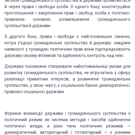
Зв’язок
громадянського суспільства й держави проявляється
й через права і свободи особи.
З одного боку, конституційне
проголошення і закріплення прав і свобод особи є політико-
правовою
основою розмежування громадянського
суспільства й держави.
З другого
боку, права і свободи є найголовнішою ланкою,
котра з’єднує громадянське суспільство
й державу: завдяки
наявності у громадян політичних прав вони підпорядковують
державу
своєму впливові та здійснюють контроль над нею.
Держава покликана створювати найоптимальніші умови для
розвитку громадянського суспільства, не втручатись у сферу
реалізації приватних
інтересів, а розвинене громадянське
суспільство, у свою чергу, є соціальною базою
демократичної,
правової соціальної держави.
Формою взаємодії держави
і громадянського суспільства є
політичний режим як система методів і засобів здійснення
політичної влади, а різні типи політичних режимів —
демократичний, авторитарний
і тоталітарний — є різними