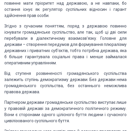
повинне мати пріоритет над державою, а не навпаки, бо
остання існує
як регулятор суспільних відносин і гарант
здійснення прав особи.
Згідно
з сучасним поняттям, поряд з державою повинно
існувати громадянське суспільство,
але так, щоб ці дві сили
перебували в діалектичному взаємозв’язку. Головне для
держави
– створення передумов для формування плюралізму
державних і приватних суб’єктів,
тобто потрібна держава, яка
б більше гарантувала соціальні права і менше займалася
оперативним управлінням.
Від
ступеня розвиненості громадянського суспільства
залежить ступінь демократизму держави.
Без держави нема
громадянського суспільства, без останнього неможлива
правова держава.
Партнером
держави громадянське суспільство виступає лише
у правовій державі за демократичного
політичного режиму.
Вони є сторонами одного цілісного буття людини і сучасного
цивілізованого
суспільного буття.