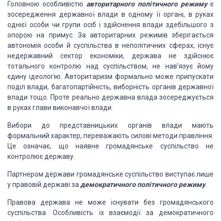
Головною особливістю
авторитарного
політичного режиму
є
зосередження державної влади в одному її органі, в руках
однієї особи чи групи осіб і здійснення влади здебільшого з
опорою на примус. За авторитарних режимів зберігається
автономія особи й суспільства в неполітичних сферах, існує
недержавний сектор економіки, держава не здійснює
тотального контролю над суспільством, не нав’язує йому
єдину ідеологію. Авторитаризм формально може припускати
поділ влади, багатопартійність, виборність органів державної
влади тощо. Проте реально державна влада зосереджується
в руках глави виконавчої влади.
Вибори до представницьких органів влади мають
формальний характер, переважають силові методи правління.
Це означає, що наявне громадянське суспільство не
контролює державу.
Партнером держави громадянське суспільство виступає лише
у правовій державі за
демократичного політичного режиму
.
Правова держава не може
існувати без громадянського
суспільства. Особливість їх взаємодії за демократичного