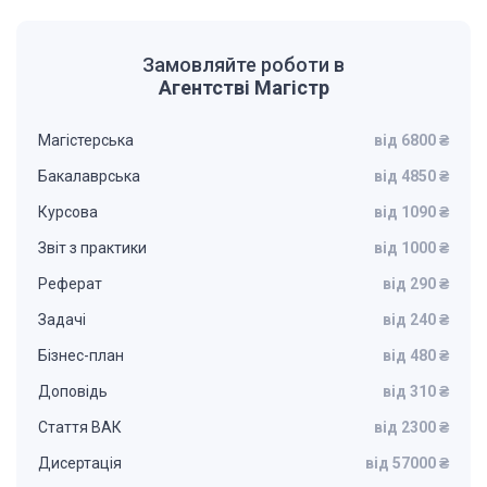
Замовляйте роботи в
Агентстві Магістр
Магістерська
від 6800 ₴
Бакалаврська
від 4850 ₴
Курсова
від 1090 ₴
Звіт з практики
від 1000 ₴
Реферат
від 290 ₴
Задачі
від 240 ₴
Бізнес-план
від 480 ₴
Доповідь
від 310 ₴
Стаття ВАК
від 2300 ₴
Дисертація
від 57000 ₴