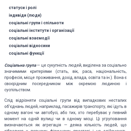
статуси і ролі
індивіди (люди)
соціальні групи і спільноти
соціальні інститути і організації
соціальні взаємодії
соціальні відносини
соціальні функції
Соціальна група
—
це сукупність людей, виділена за соціально
значимими критеріями (стать, вік, раса, національність,
професія, місце проживання, дохід, влада, освіта та ін.). Вона є
своєрідним посередником між окремою людиною і
суспільством.
Слід відрізняти соціальні групи від випадкових несталих
об’єднань людей, наприклад, пасажирів транспорту, які їдуть в
одному вагоні чи автобусі, або тих, хто перебуває у певний
момент на одній вулиці чи в одному місці. Ці угру­повання
визначаються як агрегація — деяка кількість людей, що