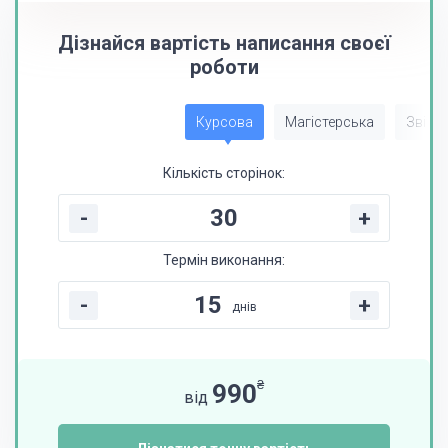
Дізнайся вартість написання своєї
роботи
Курсова
Магістерська
Звіт з
Кількість сторінок:
-
+
Термін виконання:
-
+
днів
₴
990
від