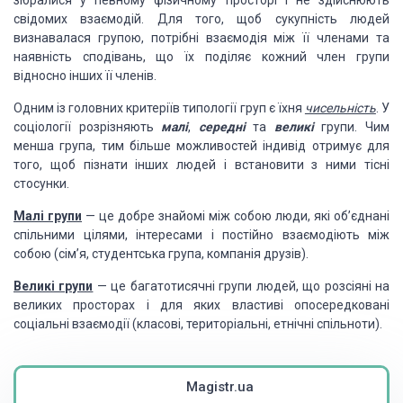
зібралися у певному фізичному просторі і не здійсню­ють
свідомих взаємодій. Для то­го, щоб сукупність людей
визнавалася групою, потрібні вза­ємодія між її членами та
наявність сподівань, що їх поділяє кожний член групи
відносно інших її членів.
Одним із головних критеріїв типології груп є їхня
чисельність
. У
соціології розрізняють
малі
,
середні
та
великі
групи. Чим
менша група, тим більше можливостей індивід отримує для
того, щоб пізнати інших людей і встановити з ними тісні
стосунки.
Малі групи
— це добре знайомі між собою люди, які об’єднані
спільними цілями, інтересами і постійно взаємодіють між
собою (сім’я, студентська група, компанія друзів).
Великі групи
— це багатотисячні групи людей, що розсіяні на
великих просторах і для яких властиві опосередковані
соціальні взаємодії (класові, територіальні, етнічні спільноти).
Magistr.ua