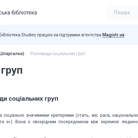
ька бібліотека
Бібліотека Studies працює за підтримки агентства
Magistr.ua
(Шпаргалки)
Різновиди соціальних груп
 груп
ди соціальних груп
а соціально значимими критеріями (стать, вік, раса, національніс
а та ін.). Вона є своєрідним посередником між окремою людино