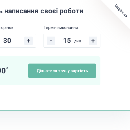
Magistr.ua
ь написання своєї роботи
торінок:
Термін виконання:
+
-
+
днів
₴
90
Дізнатися точну вартість