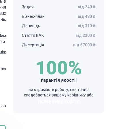
ь в
Задачі
від 240 ₴
ння
мих
Бізнес-план
від 480 ₴
ань,
Доповідь
від 310 ₴
Стаття ВАК
від 2300 ₴
Чим
ки.
Дисертація
від 57000 ₴
між
100%
ані
гарантія якості!
ви отримаєте роботу, яка точно
сподобається вашому керівнику або
ПОВЕРНЕМО КОШТИ
ька