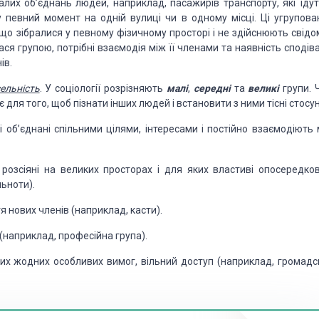
талих об’єднань людей, наприклад, пасажирів транспорту, які їдут
у певний момент на одній вулиці чи в одному місці. Ці угру­пова
що зібралися у певному фізичному просторі і не здійсню­ють свідо
ся групою, потрібні вза­ємодія між її членами та наявність сподів
ів.
ельність
. У соціології розрізняють
малі
,
середні
та
великі
групи. 
для того, щоб пізнати інших людей і встановити з ними тісні стосун
об’єднані спільними цілями, інтересами і постійно взаємодіють 
озсіяні на великих просторах і для яких властиві опосередков
льноти).
я нових членів (наприклад, касти).
 (наприклад, професійна група).
их жодних особливих вимог, вільний доступ (наприклад, громадс