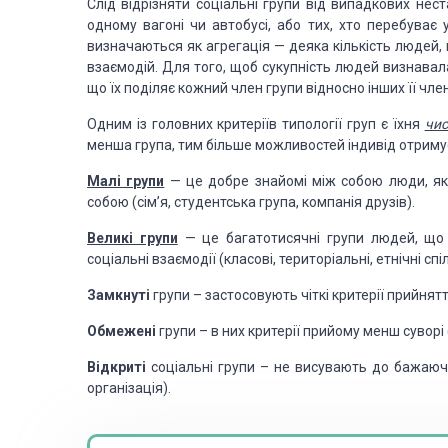
Слід відрізняти соціальні групи від випадкових нес
одному вагоні чи автобусі, або тих, хто перебуває 
визначаються як агрегація — деяка кількість людей, 
взаємодій. Для то­го, щоб сукупність людей визнавала
що їх поділяє кожний член групи відносно інших її член
Одним із головних критеріїв типології груп є їхня
чис
менша група, тим більше можливостей індивід отримує 
Малі групи
— це добре знайомі між собою люди, які 
собою (сім’я, студентська група, компанія друзів).
Великі групи
— це багатотисячні групи людей, що р
соціальні взаємодії (класові, територіальні, етнічні спі
Замкнуті
групи – застосовують чіткі критерії прийнятт
Обмежені
групи – в них критерії прийому менш суворі
Відкриті
соціальні групи – не висувають до бажаюч
організація).