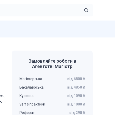
Замовляйте роботи в
Агентстві Магістр
Магістерська
від 6800 ₴
Бакалаврська
від 4850 ₴
Курсова
від 1090 ₴
ть,
ю і
Звіт з практики
від 1000 ₴
Реферат
від 290 ₴