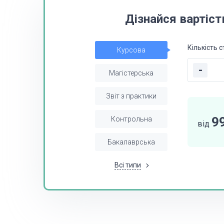
Дізнайся вартіст
Кількість с
Курсова
-
Магістерська
Звіт з практики
9
Контрольна
від
Бакалаврська
Всі типи