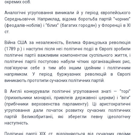
окремих осіб.
Аналогічні угруповання виникали й у період європейського
Середньовіччя. Наприклад, відома боротьба партій “чорних”
(феодалів-нобілів) і “білих” (багатих городян) у Флоренції в XI
ст.
Війна США за незалежність, Велика Французька революція
(1789 р.) і наступні після неї політичні події в Європі зробили
політичні партії важливим компонентом суспільного життя, і
політичні партії поступово набули чітких організаційних рис,
пов’язуючи себе з тим або іншим ідейним і політичним
напрямком. У період буржуазних революцій в Європі
виникають прототипи сучасних політичних партій.
В Англії конкурували політичні угруповання знаті — “торі”
(прихильники монархії, привілеїв державної церкви) і “віги”
(прибічники верховенства парламенту). Ці аристократичні
угруповання дали початок розвитку сучасних політичних
партій Великобританії, які зберегли певну ідеологічну
наступність.
Політичні партії XIX ст. відрізняються від сучасних своїми