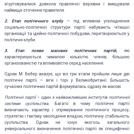
згуртовувалися довкола правлячої верхівки і вміщували
найвище оточення правителя.
2. Етап політичного клубу
—
під впливом ускладнення
соціально-політичної структури партії набувають чіткішої
організації та ідейно-політичної побудови, перетворюються у
політичні клуби.
3. Етап появи масових політичних партій,
які
характеризуються чималою кількістю членів, більшою
організованістю та впливовістю серед населення.
Однак М. Вебер вказує, що всі три етапи пройшли лише дві
політичні партії — віги і торі у Великобританії. Більшість
сучасних політичних партій формувалась одразу як масові.
Політичні партії – один з найважливіших інститутів політичної
системи суспільства.
Багато в чому політичні партії
визначають характер і спрямування політичного процесу,
стратегію і тактику оволодіння владою, політичну стабільність
суспільства. Однак не існує якогось загального
універсального визначення політичної партії як специфічної