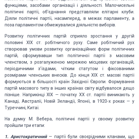
функціями, засобами організації і діяльності. Малочисельні
політичні партії, об’єднання представляли елітарні клуби.
Діяли політичні партії, насамперед, в межах парламенту, а
поза парламентом обмежувалися діяльністю виборів.
Розвитку політичних партій сприяло зростання у другій
половині XIX ст. робітничого руху. Саме робітничий рух
створював умови розвитку організаційних форм політичних
партій, сформувавши тип політичної партії з масовим
членством, з розгалуженою мережею місцевих організацій,
періодичними з’їздами, чітким статутом і фіксованими
розмірами членських внесків. До кінця XIX ст. масові партії
формуються в більшості країн Західної Європи. Формування
партій масового типу в інших країнах світу відбувалося дещо
пізніше. Наприкінці XIX — початку XX ст. партії виникають у
Канаді, Австралії, Новій Зеландії, Японії, в 1920-х роках — у
Туреччині, Китаї.
На думку М. Вебера, політичні партії у своєму розвитку
пройшли три етапи:
1. Аристократичний
—
партії були своєрідними кланами, що