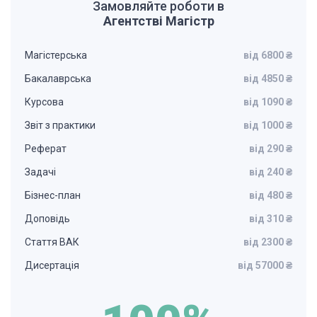
Замовляйте роботи в
Агентстві Магістр
Магістерська
від 6800 ₴
Бакалаврська
від 4850 ₴
Курсова
від 1090 ₴
Звіт з практики
від 1000 ₴
Реферат
від 290 ₴
Задачі
від 240 ₴
Бізнес-план
від 480 ₴
Доповідь
від 310 ₴
Стаття ВАК
від 2300 ₴
Дисертація
від 57000 ₴