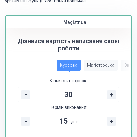
організації, функції якої тільки політичні.
Magistr.ua
Дізнайся вартість написання своєї
роботи
Курсова
Магістерська
Звіт з
Кількість сторінок:
-
+
Термін виконання:
-
+
днів