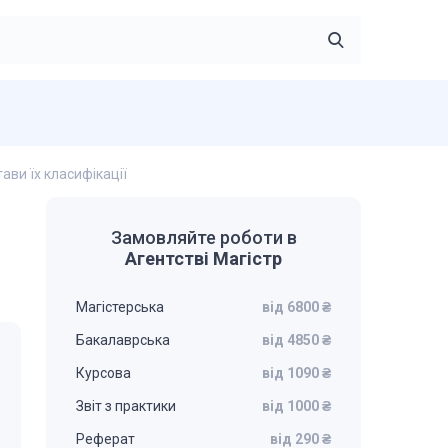
тави їх класифікації
Замовляйте роботи в
Агентстві Магістр
Магістерська
від 6800 ₴
Бакалаврська
від 4850 ₴
Курсова
від 1090 ₴
Звіт з практики
від 1000 ₴
Реферат
від 290 ₴