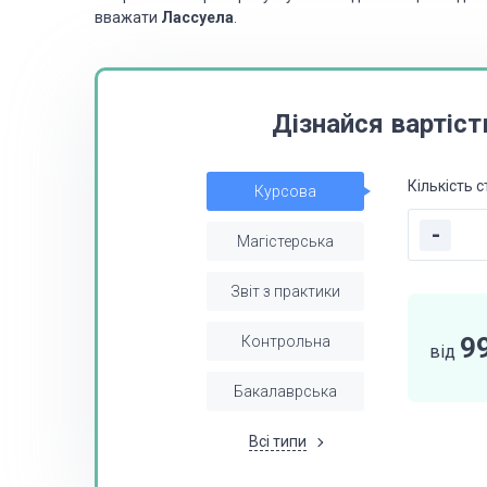
вважати
Лассуела
.
Дізнайся вартіст
Кількість с
Курсова
-
Магістерська
Звіт з практики
9
Контрольна
від
Бакалаврська
Всі типи