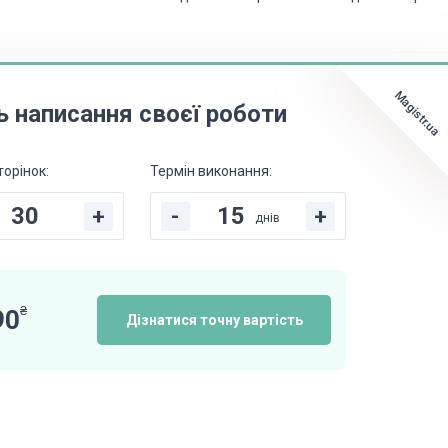
Magistr.ua
ь написання своєї роботи
торінок:
Термін виконання:
+
-
+
днів
₴
90
Дізнатися точну вартість