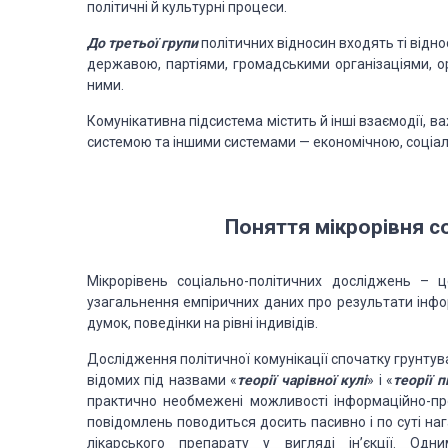
політичні й культурні процеси.
До третьої групи
політичних відносин входять ті відн
державою, партіями, громадськими організаціями, о
ними.
Комунікативна підсистема містить й інші взаємодії, 
системою та іншими системами — економічною, соціал
Поняття мікрорівня с
Мікрорівень соціально-політичних досліджень – ц
узагальнення емпіричних даних про результати інфо
думок, поведінки на рівні індивідів.
Дослідження політичної комунікації спочатку грунтув
відомих під назвами «
теорії чарівної кулі
» і «
теорії 
практично необмежені можливості інформаційно-про
повідомлень поводиться досить пасивно і по суті на
лікарського препарату у вигляді ін’єкції. О