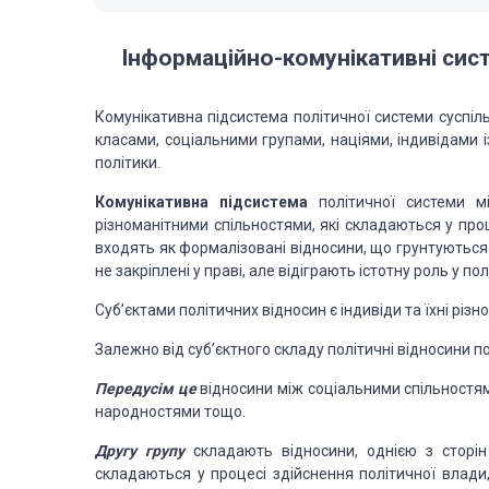
Інформаційно-комунікативні систем
Комунікативна підсистема політичної системи суспіл
класами, соціальними групами, націями, індивідами і
політики.
Комунікативна підсистема
політичної системи 
різноманітними спільностями, які складаються у проц
входять як формалізовані відносини, що грунтуються 
не закріплені у праві, але відіграють істотну роль у по
Суб’єктами політичних відносин є індивіди та їхні різно
Залежно від суб’єктного складу політичні відносини 
Передусім це
відносини між соціальними спільностям
народностями тощо.
Другу групу
складають відносини, однією з сторін 
складаються у процесі здійснення політичної влади,