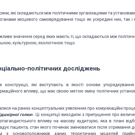
осини, які складаються між політичними організаціями та установа
рганами місцевого самоврядування тощо як усередині них, так і 
важливе значення серед яких мають ті, що складаються між політич
ьною, культурною, екологічною тощо.
оціально-політичних досліджень
е конструкції, які виступають в якості основи упорядкування
рмаційного впливу, що має своєю метою зміну політичних установ
алися на ранніх концептуальних уявленнях про комунікаційні проце
підшкірної голки
». Ці концепції виходили з припущення про величез
пагандистського впливу на масову аудиторію, яка в плані відб
гадує пацієнта, стан якого починає змінюватися після отримання д
дним з основоположників даних теоретичних моделей прийн