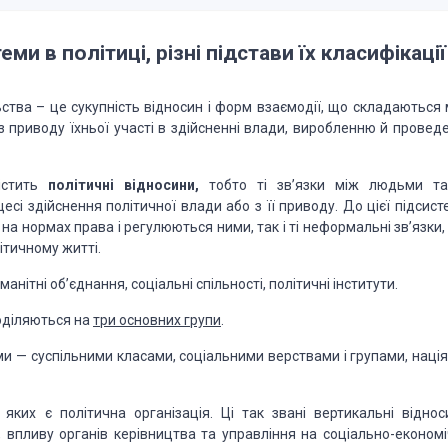
и в політиці, різні підстави їх класифікації
ьства – це сукупність відносин і форм взаємодії, що складаються 
з приводу їхньої участі в здійсненні влади, виробленню й проведе
містить
політичні відносини,
тобто ті зв’язки між людьми та
есі здійснення політичної влади або з її приводу. До цієї підсис
на нормах права і регулюються ними, так і ті неформальні зв’язки
літичному житті.
манітні об’єднання, соціальні спільності, політичні інститути.
поділяються на
три основних групи
.
и — суспільними класами, соціальними верствами і групами, нація
яких є політична організація. Ці так звані вертикальні віднос
 впливу органів керівництва та управління на соціально-економіч