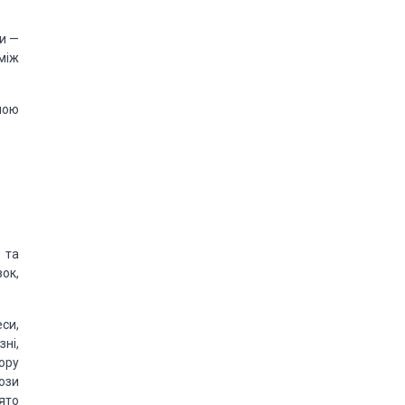
ми —
між
ною
 та
ок,
си,
ні,
ору
ози
ято