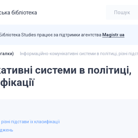
ька бібліотека
Бібліотека Studies працює за підтримки агентства
Magistr.ua
ргалки)
Інформаційно-комунікативні системи в політиці, різні підс
тивні системи в політиці,
ифікації
різні підстави їх класифікації
іджень