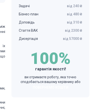
Задачі
від 240 ₴
Бізнес-план
від 480 ₴
Доповідь
від 310 ₴
між
Стаття ВАК
від 2300 ₴
нні
Дисертація
від 57000 ₴
 їх
теми
100%
, що
гарантія якості!
ви отримаєте роботу, яка точно
сподобається вашому керівнику або
ПОВЕРНЕМО КОШТИ
ми,
ини
ні,