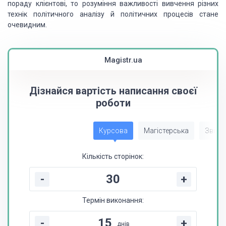
пораду клієнтові, то розуміння важливості вивчення різних
технік політичного аналізу й політичних процесів стане
очевидним.
Magistr.ua
Дізнайся вартість написання своєї
роботи
Курсова
Магістерська
Звіт з
Кількість сторінок:
-
+
Термін виконання:
-
+
днів