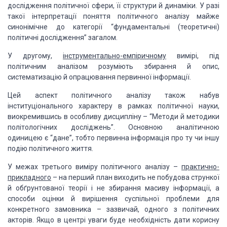
дослідження політичної сфери, її структури й динаміки. У разі
такої інтерпретації поняття політичного аналізу майже
синонімічне до категорії “фундаментальні (теоретичні)
політичні дослідження” загалом.
У другому,
інструментально-емпіричному
вимірі, під
політичним аналізом розуміють збирання й опис,
систематизацію й опрацювання первинної інформації.
Цей аспект політичного аналізу також набув
інституціонального характеру в рамках політичної науки,
виокремившись в особливу дисципліну – “Методи й методики
політологічних досліджень”. Основною аналітичною
одиницею є “дане”, тобто первинна інформація про ту чи іншу
подію політичного життя.
У межах третього виміру політичного аналізу –
практично-
прикладного
– на перший план виходить не побудова стрункої
й обґрунтованої теорії і не збирання масиву інформації, а
способи оцінки й вирішення суспільної проблеми для
конкретного замовника – зазвичай, одного з політичних
акторів. Якщо в центрі уваги буде необхідність дати корисну