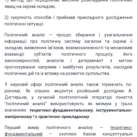
1) метод, що передбачає мислене розкладання політичних
явищ на окремі складові;
2) сукупність способів і прийомів прикладного дослідження
політичної ситуації.
Політичний аналіз — процес збирання і узагальнення
інформації про політичну систему загалом та окремі її
складові, виявлення зв’язків, взаємозалежності та механізмів
взаємодії суб’єктів політичного процесу, його
закономірностей, аналогів і детермінант з метою
прогнозування напрямів і майбутніх результатів, наслідків
політичних дій та їх впливу на розвиток суспільства.
У науковій сфері політичний аналіз також тлумачать по-
різному. Як слушно акцентує російський дослідник А.
Дєгтярьов, у сучасній політологічній літературі поняття
“політичний аналіз” використовують як мінімум у трьох
значеннях:
теоретико-фундаментальному
,
інструментально-
емпіричному
та
практично-прикладному
.
Перший вимір політичного аналізу –
теоретико-
фундаментальний
– охоплює базові концептуальні