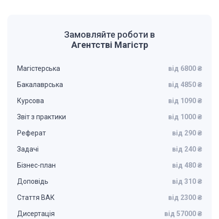
Замовляйте роботи в
Агентстві Магістр
Магістерська
від 6800 ₴
Бакалаврська
від 4850 ₴
Курсова
від 1090 ₴
Звіт з практики
від 1000 ₴
Реферат
від 290 ₴
Задачі
від 240 ₴
Бізнес-план
від 480 ₴
Доповідь
від 310 ₴
Стаття ВАК
від 2300 ₴
Дисертація
від 57000 ₴