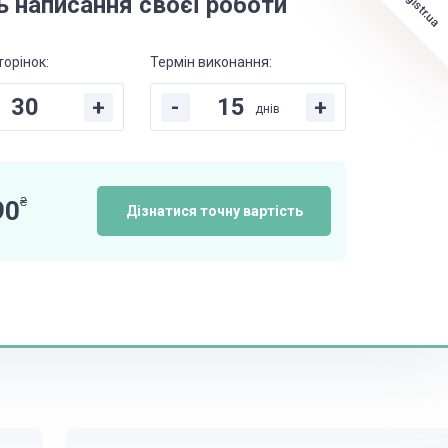
Magistr.ua
ь написання своєї роботи
торінок:
Термін виконання:
+
-
+
днів
₴
90
Дізнатися точну вартість