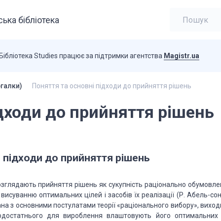
ька бібліотека
Бібліотека Studies працює за підтримки агентства
Magistr.ua
ргалки)
Поняття та основні підходи до прийняття рішень
ідходи до прийняття рішень
 підходи до прийняття рішень
розглядають прийняття рішень як сукупність раціонально обумовле
висуванню оптимальних цілей і засобів їх реалізації (Р. Абель-сон
язана з основними постулатами теорії «раціонального вибору», вихо
модостатнього для вироблення влаштовують його оптимальних 