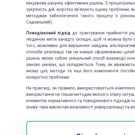
кінцевому рахунку ефективних рішень. З процесуальн
сукупність дій, жорстко зв’язують оцінку проблеми, 
методами забезпечення такого процесу є різнома
Садовський).
Поведінковий підхід
до трактування прийняття ріш
людиною мети занадто складні, щоб їх можна було оп
того, можливих для вирішення завдань альтернатив 
способи реалізації так чи інакше сформованих цілей
рішень являє собою унікальний спосіб взаємодії кон
заново умовах, що складаються. Тому, як вважають Л
якому цілі, методи та інші його компоненти пості
конкретної проблеми.
На практиці, як правило, використовується комплекс
використання не тільки методик якісного опису ситуаці
елементів нормативного та поведінкового підходів н
знову-таки виключає можливості універсалізації та ал