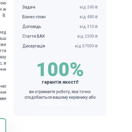
бою
Задачі
від 240 ₴
и ж
 В.
Бізнес-план
від 480 ₴
Доповідь
від 310 ₴
ред
Стаття ВАК
від 2300 ₴
льш
вже
Дисертація
від 57000 ₴
ття
азу
100%
, в
ння
гарантія якості!
чає
ви отримаєте роботу, яка точно
ання
сподобається вашому керівнику або
ави
ПОВЕРНЕМО КОШТИ