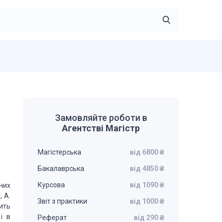
Замовляйте роботи в
Агентстві Магістр
Магістерська
від 6800 ₴
Бакалаврська
від 4850 ₴
Курсова
від 1090 ₴
них
, А.
Звіт з практики
від 1000 ₴
дить
і в
Реферат
від 290 ₴