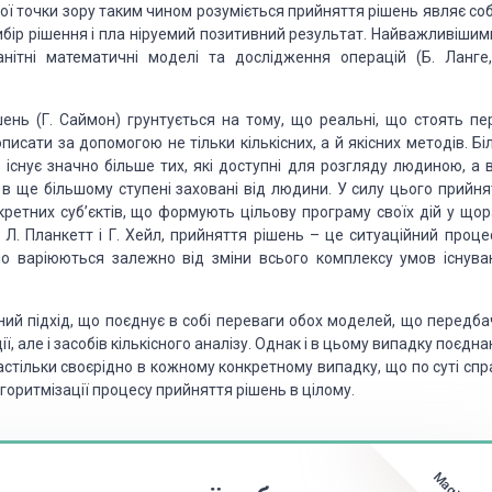
ої точки зору таким чином розуміється прийняття рішень являє со
вибір рішення і пла ніруемий позитивний результат. Найважливішим
нітні математичні моделі та дослідження операцій (Б. Ланге,
ень (Г. Саймон) грунтується на тому, що реальні, що стоять пе
исати за допомогою не тільки кількісних, а й якісних методів. Бі
існує значно більше тих, які доступні для розгляду людиною, а 
 в ще більшому ступені заховані від людини. У силу цього прийня
кретних суб’єктів, що формують цільову програму своїх дій у щор
. Планкетт і Г. Хейл, прийняття рішень – це ситуаційний процес
йно варіюються залежно від зміни всього комплексу умов існува
ний підхід, що поєднує в собі переваги обох моделей, що передба
ї, але і засобів кількісного аналізу. Однак і в цьому випадку поєдн
астільки своєрідно в кожному конкретному випадку, що по суті спр
горитмізації процесу прийняття рішень в цілому.