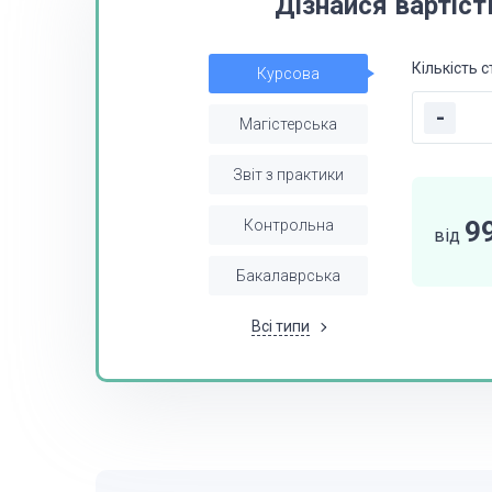
Дізнайся вартіст
Кількість с
Курсова
-
Магістерська
Звіт з практики
9
Контрольна
від
Бакалаврська
Всі типи