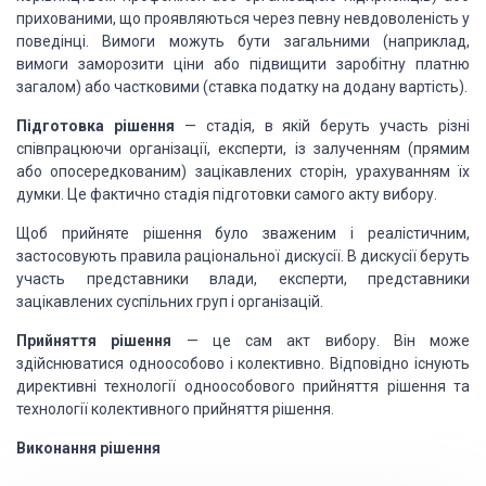
прихованими, що проявляються через певну невдоволеність у
поведінці. Вимоги можуть бути загальними (наприклад,
вимоги заморозити ціни або підвищити заробітну платню
загалом) або частковими (ставка податку на додану вартість).
Підготовка рішення
— стадія, в якій беруть участь різні
співпрацюючи організації, експерти, із залученням (прямим
або опосередкованим) зацікавлених сторін, урахуванням їх
думки. Це фактично стадія підготовки самого акту вибору.
Щоб прийняте рішення було зваженим і реалістичним,
застосовують правила раціональної дискусії. В дискусії беруть
участь представники влади, експерти, представники
зацікавлених суспільних груп і організацій.
Прийняття рішення
— це сам акт вибору. Він може
здійснюватися одноособово і колективно. Відповідно існують
директивні технології одноособового прийняття рішення та
технології колективного прийняття рішення.
Виконання рішення