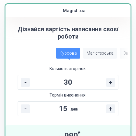
Magistr.ua
Дізнайся вартість написання своєї
роботи
Курсова
Магістерська
Звіт з
Кількість сторінок:
-
+
Термін виконання:
-
+
днів
₴
990