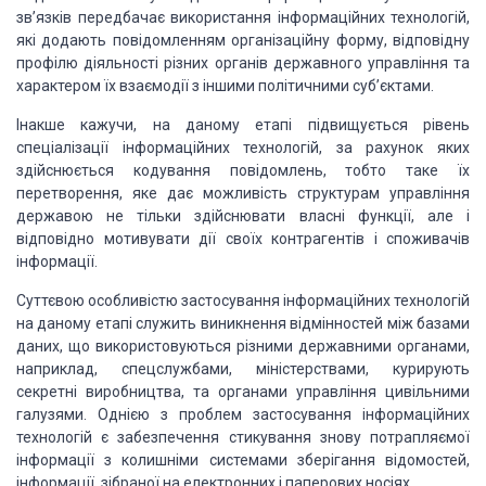
зв’язків передбачає використання інформаційних технологій,
які додають повідомленням організаційну форму, відповідну
профілю діяльності різних органів державного управління та
характером їх взаємодії з іншими політичними суб’єктами.
Інакше кажучи, на даному етапі підвищується рівень
спеціалізації інформаційних технологій, за рахунок яких
здійснюється кодування повідомлень, тобто таке їх
перетворення, яке дає можливість структурам управління
державою не тільки здійснювати власні функції, але і
відповідно мотивувати дії своїх контрагентів і споживачів
інформації.
Суттєвою особливістю застосування інформаційних технологій
на даному етапі служить виникнення відмінностей між базами
даних, що використовуються різними державними органами,
наприклад, спецслужбами, міністерствами, курирують
секретні виробництва, та органами управління цивільними
галузями. Однією з проблем застосування інформаційних
технологій є забезпечення стикування знову потрапляємої
інформації з колишніми системами зберігання відомостей,
інформації, зібраної на електронних і паперових носіях.