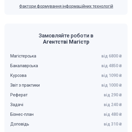
Фактори формування інформаційних технологій
Замовляйте роботи в
Агентстві Магістр
Магістерська
від 6800 ₴
Бакалаврська
від 4850 ₴
Курсова
від 1090 ₴
Звіт з практики
від 1000 ₴
Реферат
від 290 ₴
Задачі
від 240 ₴
Бізнес-план
від 480 ₴
Доповідь
від 310 ₴