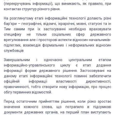
(перекручувань інформації), що виникають, як правило, при
контактах структур різного рівня.
На розглянутому етапі інформаційні технології долають різні
бар’єри – географічні, відомчі, ієрархічні, мовні, статусні та ін
Тим самим при їх застосуванні необхідно враховувати
специфіку не тільки соціальних сфер державного
врегулювання але і просторові аспекти відносин начальників-
підлеглих, взаємодія формальних і неформальних відносин
службовців
Завершальним і одночасно центральним етапом
інформаційно-управлінського циклу є етап додання
інформації форми державного рішення. Застосовувані на
даному етапі інформаційні технології повинні забезпечити
офіційній інформації властивості директивності,
правочинності, тобто створити нову інформацію, про процес
обігу первинних відомостей.
Перед остаточним прийняттям рішення, коли різко зростає
значення кожного слова, що потрапило в підсумкові
документи державних органів, на перший план виступають