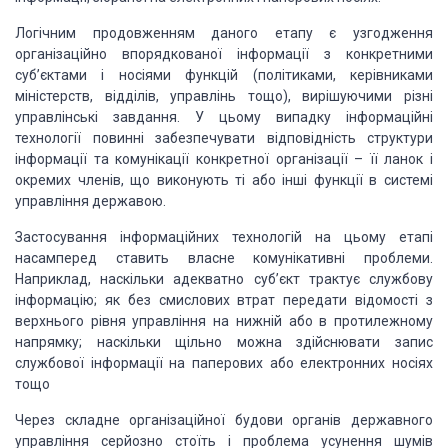
Логічним продовженням даного етапу є узгодження
організаційно впорядкованої інформації з конкретними
суб’єктами і носіями функцій (політиками, керівниками
міністерств, відділів, управлінь тощо), вирішуючими різні
управлінські завдання. У цьому випадку інформаційні
технології повинні забезпечувати відповідність структури
інформації та комунікації конкретної організації – її ланок і
окремих членів, що виконують ті або інші функції в системі
управління державою.
Застосування інформаційних технологій на цьому етапі
насамперед ставить власне комунікативні проблеми.
Наприклад, наскільки адекватно суб’єкт трактує службову
інформацію; як без смислових втрат передати відомості з
верхнього рівня управління на нижній або в протилежному
напрямку; наскільки щільно можна здійснювати запис
службової інформації на паперових або електронних носіях
тощо
Через складне організаційної будови органів державного
управління серйозно стоїть і проблема усунення шумів