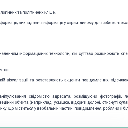
ологічних та політичних кліше.
нформації, викладання інформації у сприятливому для себе контекст
наленням інформаційних технологій, які суттєво розширюють спе
ації.
іткій візуалізації та розставляють акценти повідомлення, підсилю
аніпулювання свідомістю адресата, розміщуючи фотографії, я
інки об’єкта (наприклад, усмішка, відкриті долоні, стиснуті кула
ку, що міститься у вербальній частині повідомлення, роблячи її б