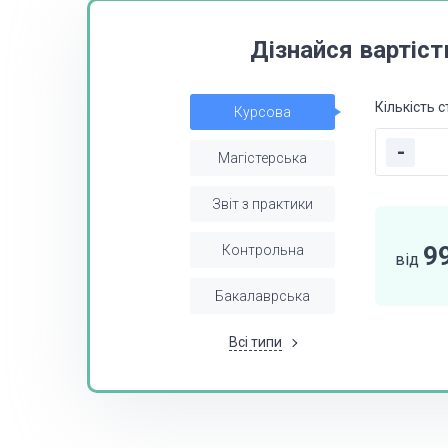
Дізнайся вартіст
Кількість с
Курсова
-
Магістерська
Звіт з практики
9
Контрольна
від
Бакалаврська
Всі типи