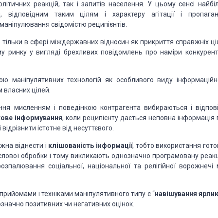
літичних реакцій, так і запитів населення. У цьому сенсі найбі
 відповідним таким цілям і характеру агітації і пропаган
 маніпулювання свідомістю реципієнтів.
тільки в сфері міждержавних відносин як прикриття справжніх ці
му ринку у вигляді брехливих повідомлень про наміри конкуренті
ю маніпулятивних технологій як особливого виду інформаційн
 власних цілей.
ння мисленням і поведінкою контрагента вибираються і відпові
ркове інформування
, коли реципієнту дається неповна інформація 
 відрізнити істотне від несуттєвого.
жна віднести і
клішованість
інформації
, тобто використання гото
ислової обробки і тому викликають однозначно програмовану реакц
озпалювання соціальної, національної та релігійної ворожнечі 
рийомами і техніками маніпулятивного типу є “
навішування ярлик
значно позитивних чи негативних оцінок.