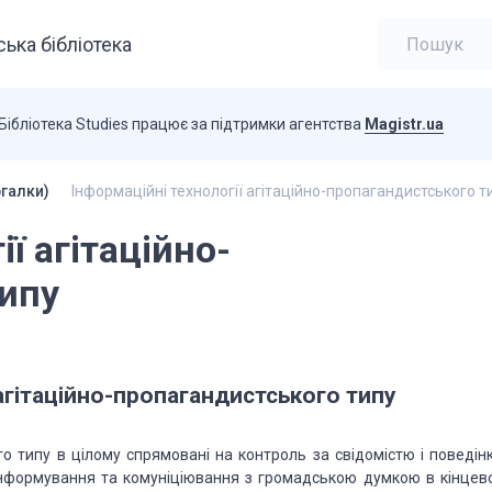
ька бібліотека
Бібліотека Studies працює за підтримки агентства
Magistr.ua
ргалки)
Інформаційні технології агітаційно-пропагандистського т
ї агітаційно-
ипу
 агітаційно-пропагандистського типу
ого типу в цілому спрямовані на контроль за свідомістю і поведін
 інформування та комуніціювання з громадською думкою в кінцев