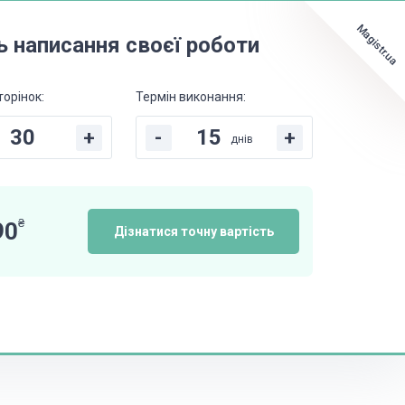
Magistr.ua
ь написання своєї роботи
торінок:
Термін виконання:
+
-
+
днів
₴
90
Дізнатися точну вартість