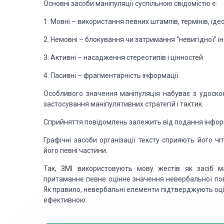
Основні засоби маніпуляції суспільною свідомістю є:
1. Мовні – використання певних штампів, термінів, іде
2. Немовні – блокування чи затримання “невигідної” і
3. Активні – насадження стереотипів і цінностей.
4. Пасивні – фрагментарність інформації.
Особливого значення маніпуляція набуває з удоско
застосування маніпулятивних стратегій і тактик.
Сприйняття повідомлень залежить від подання інформ
Графічні засоби організації тексту сприяють його ч
його певні частини.
Так, ЗМІ використовують мову жестів як засіб м
притаманне певне оцінне значення невербальної повед
Як правило, невербальні елементи підтверджують оцін
ефективною.