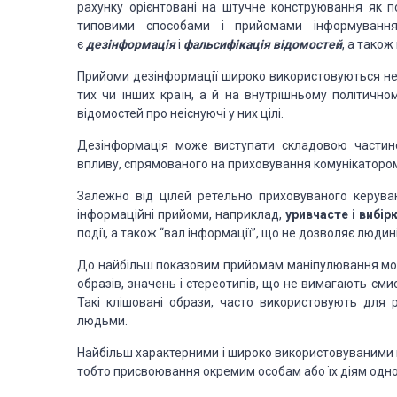
рахунку орієнтовані на штучне конструювання як по
типовими способами і прийомами інформування,
є
дезінформація
і
фальсифікація відомостей
, а також
Прийоми дезінформації широко використовуються не 
тих чи інших країн, а й на внутрішньому політично
відомостей про неіснуючі у них цілі.
Дезінформація може виступати складовою частино
впливу, спрямованого на приховування комунікатором
Залежно від цілей ретельно приховуваного керува
інформаційні прийоми, наприклад,
уривчасте і вибі
події, а також “вал інформації”, що не дозволяє людині
До найбільш показовим прийомам маніпулювання мо
образів, значень і стереотипів, що не вимагають см
Такі клішовані образи, часто використовують для р
людьми.
Найбільш характерними і широко використовуваними п
тобто присвоювання окремим особам або їх діям одно