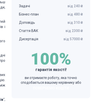
льш
Задачі
від 240 ₴
ди,
Бізнес-план
від 480 ₴
лей
Доповідь
від 310 ₴
в і
Стаття ВАК
від 2300 ₴
Дисертація
від 57000 ₴
ого
100%
дні
про
гарантія якості!
вих
ви отримаєте роботу, яка точно
ію.
сподобається вашому керівнику або
між
ПОВЕРНЕМО КОШТИ
ів
“,