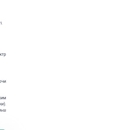
і.
ктр
ючи
ким
ки).
ільш