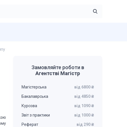
ипу
Замовляйте роботи в
Агентстві Магістр
Магістерська
від 6800 ₴
Бакалаврська
від 4850 ₴
Курсова
від 1090 ₴
Звіт з практики
від 1000 ₴
кою
ому
Реферат
від 290 ₴