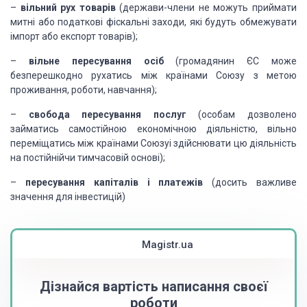
–
вільний рух товарів
(держави-члени не можуть приймати
митні або податкові фіскальні заходи, які будуть обмежувати
імпорт або експорт товарів);
–
вільне пересування осіб
(громадянин ЄС може
безперешкодно рухатись між країнами Союзу з метою
проживання, роботи, навчання);
–
свобода пересування послуг
(особам дозволено
займатись самостійною економічною діяльністю, вільно
переміщатись між країнами Союзуі здійснювати цю діяльність
на постійнійчи тимчасовій основі);
–
пересування капіталів і платежів
(досить важливе
значення для інвестицій)
Magistr.ua
Дізнайся вартість написання своєї
роботи