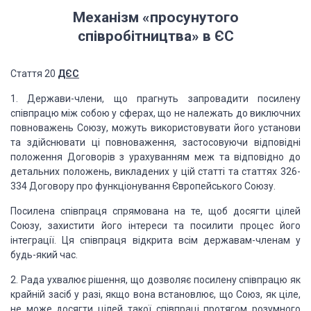
Механізм «просунутого
співробітництва» в ЄС
Стаття 20
ДЄС
1. Держави-члени, що прагнуть запровадити посилену
співпрацю між собою у сферах, що не належать до виключних
повноважень Союзу, можуть використовувати його установи
та здійснювати ці повноваження, застосовуючи відповідні
положення Договорів з урахуванням меж та відповідно до
детальних положень, викладених у цій статті та статтях 326-
334 Договору про функціонування Європейського Союзу.
Посилена співпраця спрямована на те, щоб досягти цілей
Союзу, захистити його інтереси та посилити процес його
інтеграції. Ця співпраця відкрита всім державам-членам у
будь-який час.
2. Рада ухвалює рішення, що дозволяє посилену співпрацю як
крайній засіб у разі, якщо вона встановлює, що Союз, як ціле,
не може досягти цілей такої співпраці протягом розумного