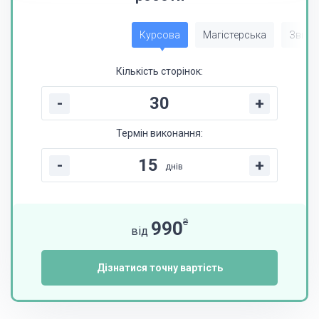
Курсова
Магістерська
Звіт з
Кількість сторінок:
-
+
Термін виконання:
-
+
днів
₴
990
від
Дізнатися точну вартість