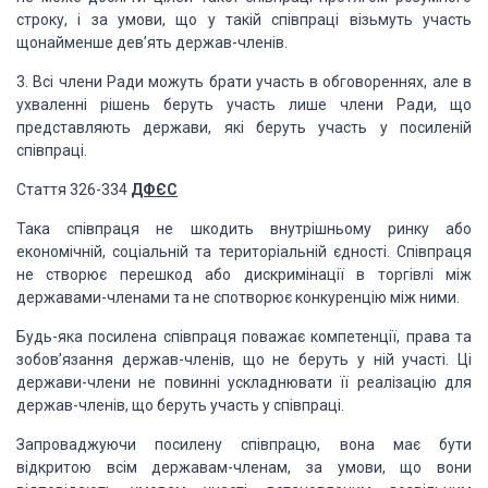
строку, і за умови, що у такій співпраці візьмуть участь
щонайменше дев’ять держав-членів.
3. Всі члени Ради можуть брати участь в обговореннях, але в
ухваленні рішень беруть участь лише члени Ради, що
представляють держави, які беруть участь у посиленій
співпраці.
Стаття 326-334
ДФЄС
Така співпраця не шкодить внутрішньому ринку або
економічній, соціальній та територіальній єдності. Співпраця
не створює перешкод або дискримінації в торгівлі між
державами-членами та не спотворює конкуренцію між ними.
Будь-яка посилена співпраця поважає компетенції, права та
зобов’язання держав-членів, що не беруть у ній участі. Ці
держави-члени не повинні ускладнювати її реалізацію для
держав-членів, що беруть участь у співпраці.
Запроваджуючи посилену співпрацю, вона має бути
відкритою всім державам-членам, за умови, що вони