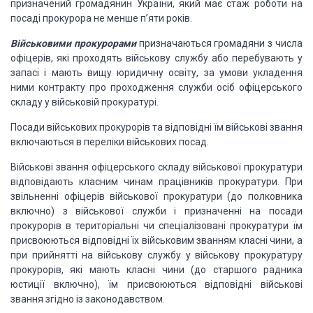
призначений
громадянин України, який має стаж роботи на
посаді прокурора не менше п’яти років.
Військовими прокурорами
призначаються громадяни з числа
офіцерів, які проходять військову
службу або перебувають у
запасі і мають вищу юридичну освіту, за умови укладення
ними контракту про проходження служби осіб офіцерського
складу у військовій прокуратурі.
Посади військових
прокурорів та відповідні їм військові звання
включаються в переліки військових посад.
Військові звання
офіцерського складу військової прокуратури
відповідають класним чинам працівників
прокуратури. При
звільненні офіцерів військової прокуратури (до полковника
включно)
з військової служби і призначенні на посади
прокурорів в територіальні чи спеціалізовані
прокуратури їм
присвоюються відповідні їх військовим званням класні чини, а
при
прийнятті на військову службу у військову прокуратуру
прокурорів, які мають класні
чини (до старшого радника
юстиції включно), їм присвоюються відповідні військові
звання згідно із законодавством.