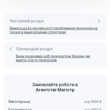
Наступний розділ
Вимоги щодо несумісності перебування прокурора на
посаді в інших владних структурах
Попередній розділ
Види посадових осіб прокуратури України, які
мають статус прокурорів
Замовляйте роботи в
Агентстві Магістр
Магістерська
від 6800 ₴
Бакалаврська
від 4850 ₴