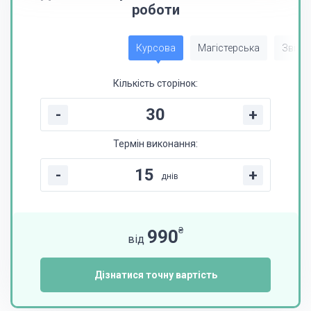
роботи
Курсова
Магістерська
Звіт з
Кількість сторінок:
-
+
Термін виконання:
-
+
днів
₴
990
від
Дізнатися точну вартість