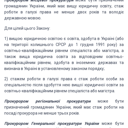
Прокурором місцевої
прокуратури
може бути призначений
громадянин
України, який має вищу юридичну освіту, стаж
роботи в галузі права не менше двох
років та володіє
державною мовою.
Для цілей цього
Закону:
1) вищою юридичною
освітою є освіта, здобута в Україні (або
на території колишнього СРСР до 1 грудня
1991 року) за
освітньо-кваліфікаційним рівнем спеціаліста або магістра, а
також
вища юридична освіта за відповідним освітньо-
кваліфікаційним рівнем, здобута в іноземних
державах та
визнана в Україні в установленому законом порядку;
2) стажем роботи
в галузі права є стаж роботи особи за
спеціальністю після здобуття нею вищої юридичної
освіти за
освітньо-кваліфікаційним рівнем спеціаліста або магістра.
Прокурором регіональної
прокуратури
може бути
призначений громадянин
України, який має стаж роботи на
посаді прокурора не менше трьох років.
Прокурором Генеральної
прокуратури України
може бути