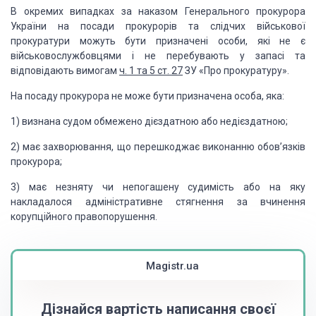
В окремих випадках
за наказом Генерального прокурора
України на посади прокурорів та слідчих військової
прокуратури можуть бути призначені особи, які не є
військовослужбовцями і не перебувають
у запасі та
відповідають вимогам
ч. 1 та 5 ст. 27
ЗУ «Про прокуратуру».
На посаду прокурора
не може бути призначена особа, яка:
1) визнана судом
обмежено дієздатною або недієздатною;
2) має захворювання,
що перешкоджає виконанню обов’язків
прокурора;
3) має незняту
чи непогашену судимість або на яку
накладалося адміністративне стягнення за вчинення
корупційного правопорушення.
Magistr.ua
Дізнайся вартість написання своєї