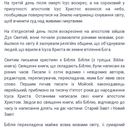
На третій день після смерті Ісус воскрес, а на сороковий
у
присутності апостолів Ісус Христос вознісся на небо,
пообіцявши повернутися
на Землю наприкінці існування світу,
щоб вчинити суд над живими і мертвими.
На п’ятдесятий день після воскресіння на апостолів зійшов
Дух Святий, вони почали розмовляти різними мовами, розі­
йшлися по світу й
заснували релігійні общини, що об’єднували
людей, що вірили в Ісуса Христа як
земне втілення Бога.
Святим письмом християн є
Біблія.
Біблія (з грецьк. Biblia-
книга). Священні книги, що
складають Біблію, були написані за
різних часів. Писали її сотні відомих і
невідомих авторів,
редакторів, переписувачів, перекладачів, яким Бог явив своє
слово. Першим почав писати їх Мойсей, законодавець
єврейський, приблизно за
тисячу п’ятсот років до народження
Ісуса Христа. Останніми написали свої книги
апостоли
Христові. Звідси всі священні книги, або Біблію, відповідно до
часу їх
написання ділять на дві частини: Старий Завіт і Новий
Завіт.
Біблія перекладена майже всіма мовами світу, її сумарний