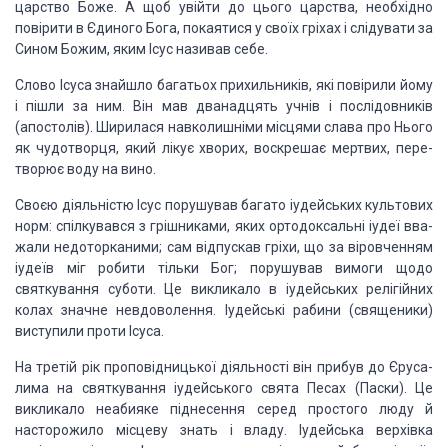
царство Боже. А щоб увійти до цього царства, необхідно
повірити в Єдиного Бога, покаятися у своїх гріхах і слідувати за
Сином Божим,
яким Ісус називав себе.
Слово Ісуса знайшло багатьох прихильників, які повірили
йому
і пішли за ним. Він мав дванадцять учнів і послідовників
(апостолів).
Ширилася навколишніми місцями слава про Нього
як чудотворця, який лікує хворих,
воскрешає мертвих, пере­
творює воду на вино.
Своєю діяльністю Ісус порушував багато іудейських
культових
норм: спілкувався з грішниками, яких ортодоксальні іудеї вва­
жали
недоторканими; сам відпускав гріхи, що за віровченням
іудеїв міг робити тільки
Бог; порушував вимоги щодо
святкування суботи. Це викликало в іудейських
релігійних
колах значне невдо­волення. Іудейські рабини (священики)
виступили
проти Ісуса.
На третій рік проповідницької діяльності він прибув до
Єруса­
лима на святкування іудейського свята Песах (Паски). Це
викли­кало
неабияке піднесення серед простого люду й
насторожило місцеву знать і владу.
Іудейська верхівка