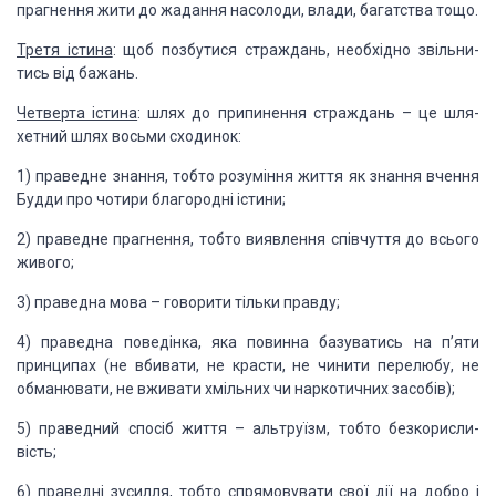
прагнення жити до жадання насолоди, влади,
багатства тощо.
Третя істина
:
щоб
позбутися страждань, необхідно звільни­
тись від бажань.
Четверта істина
:
шлях до
припинення страждань – це шля­
хетний шлях восьми сходинок:
1) праведне знання, тобто розуміння життя як знання
вчення
Будди про чотири благородні істини;
2) праведне прагнення, тобто виявлення співчуття до
всього
живого;
3) праведна мова – говорити тільки правду;
4) праведна поведінка, яка повинна базуватись на
п’яти
принципах (не вбивати, не красти, не чинити перелюбу, не
обманювати, не
вживати хмільних чи наркотичних засобів);
5) праведний спосіб життя – альтруїзм, тобто безкорисли­
вість;
6) праведні зусилля, тобто спрямовувати свої дії на добро
і