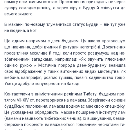
помогу всім живим
істотам. Просвітлення приходить не через
сувору самодисципліну, а через віру в
Будду й співчуття до
всього живого.
В маханні по-новому тлумачиться статус Будди – він тут
уже
не людина, а Бог.
Ще одним напрямом є дзен-буддизм. Ця школа проголошує,
що
навчання, добрі вчинки й ритуали непотрібні. Досягнення
просвітління можливе й
тоді, коли просто роздумуєш над не­
збагненними загадками, наприклад: «Як
звучить плескання
од­нією рукою » Містична природа дзен-буддизму знайшла
своє відображення у таких витончених видах мистецтва, як
ікебана, каліграфія, розпис тушшю, поезія, садівництво тощо.
Усе це здобуло популярності
на Заході.
Контактуючи з анімістичними релігіями Тибету, буддизм про­
тягом
VII-XIV ст. перетворився на ламаїзм. Зберігаючи
основні
буддійські положення, ламаїзм водночас має свою специфіку.
Це
ускладнена обрядовість, масове поширення інституту лам
(ламами називають
тибетських ченців). Їх вшанування, безза­
стережна покірність їм вважаються
головними чеснотами ти­