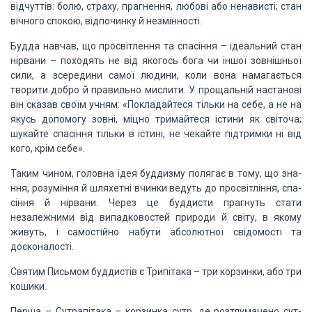
відчуттів: болю, страху, прагнення, любові або ненависті; стан
вічного спокою,
відпочинку й незмінності.
Будда навчав, що просвітлення та спасіння – ідеальний
стан
нірвани – походять не від якогось бога чи іншої зовнішньої
сили, а
зсередини самої людини, коли вона намагається
творити добро й правильно
мислити. У прощальній настанові
він сказав своїм учням: «Покладайтеся тільки на
себе, а не на
якусь допомогу зовні, міцно тримайтеся істини як світоча;
шукайте
спасіння тільки в істині, не чекайте підтримки ні від
кого, крім себе».
Таким чином, головна ідея буддизму полягає в тому, що зна­
ння,
розуміння й шляхетні вчинки ведуть до просвітління, спа­
сіння й нірвани. Через
це буддисти прагнуть стати
незалежними від випадковостей природи й світу, в
якому
живуть, і самостійно набути абсолютної свідомості та
досконалості.
Святим Письмом
буддистів
є Трипітака – три корзинки, або
три
кошики.
Перша – Сутрапітака
– корзинка сутр, де розтлумачено сут­