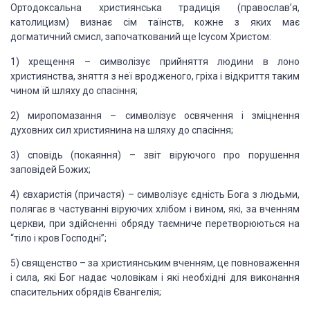
Ортодоксальна християнська традиція
(православ’я,
католицизм) визнає сім
таїнств, кожне з яких має
догматичний смисл, започаткований ще Ісусом
Христом:
1) хрещення – символізує прийняття людини в
лоно
християнства, зняття з неї вродженого, гріха і відкриття таким
чином їй
шляху до спасіння;
2) миропомазання – символізує освячення і
зміцнення
духовних сил християнина на шляху до спасіння;
3) сповідь (покаяння) – звіт віруючого про
порушення
заповідей Божих;
4) євхаристія (причастя) – символізує єдність
Бога з людьми,
полягає в частуванні віруючих хлібом і вином, які, за вченням
церкви, при здійсненні обряду таємниче перетворюються на
“тіло і кров
Господні”;
5) священство – за християнським вченням, це
повноваження
і сила, які Бог надає чоловікам і які необхідні для виконання
спасительних обрядів Євангелія;