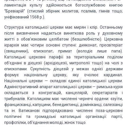
ламентація культу здійснюється богослужбовою книгою
“Бревіарій”
(стислий збірник молитов, псалмів, гімнів тощо;
уніфікований 1568
p.).
Структура католицької церкви має мирян і клір. Останньому
після висвячення надається ви­няткова роль у духовному
житті з обов’язковим
целібатом (безшлюбністю). Церковна
ієрархія має чотири основні ступені:
дияконат, пресвітеріат
(священики), єпископат, примат (володіє лише па­па).
Католицькі церковні парафії за територіаль­ним поділом
об’єднані в дієцезії
(архідієцезії, мит­рополії тощо) на чолі з
єпископами. Сукупність дієцезій у
межах однієї держави
формує націо­нальну церкву, яку очолює кардинал.
Національні церкви — складові єдиної католицької церкви.
Адміністративний апарат
католицької церкви — римська курія
складається з конгрегацій, канце­лярій,
секретаріатів і
трибуналів. Католицизм має численні чернечі ордени: єзуїти,
францисканці, капуцини, бенедиктинці, домініканці, салезіанці
та ін. Ватиканові
підпорядковано численні поза-церковні
політичні та громадські католицькі орга­нізації:
партії,
профспілки, об’єднання молоді, жі­нок тощо.