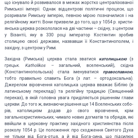
що існувало й розвивалося в межах жорстко централізованої
Римської
імперії. Однак відцентрові політичні процеси, що
розривали Римську імперію,
певною мірою позначилися і на
релігійному житті. Вони призвели до того, що у
1054 р. христи­
янська церква розкололася на дві частини – східну, з центром
у
Візантії, яку в 330 році імператор Костянтин зробив
столицею своєї держави,
назвавши її Константинополем, і
західну, з цен­тром у Римі.
Західна (Римська) церква стала зватися
католицькою
(з
грецьк.
Katholikos –
загаль­ний, вселенський), східна
(Константинопольська) стала іменуватися
православною
,
тобто правильно славить
Бога (з лат. – ортодоксальна).
Джерелом віровчення католицька церква вва­жає
Біблію (в
латинському перекладі) та релігійну традицію (Священний
переказ), в
якій головна увага приділяється рішенням глави
церкви. До то­го ж, визнаючи
рішення ще 14 Вселенських собо­
рів, католицизм додав до свого віровчення, крім
загальнохристиянських, чимало нових догматів та обрядів, які
ввійшли в церковну
практику захід­ного християнства після
розколу 1054 р. Це поло­ження: про
сходження Святого Духа
не тільки від Бога-отця, а й від Бога-сина, що підсилює