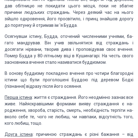
дав обітницю не
покидати цього місця, поки не збагне
причини людських страждань. Через деякий
час на нього
зійшло одкро­вення, його просвітило, і принц знайшов дорогу
до
порятунку й отримав ім ‘я Будда.
Осягнувши істину, Будда, оточений
численними учнями, ба­
гато мандрував. Він учив звільнятися від страждань і
досягати нірвани, творив дива і проповідував своє вчення.
Помер Будда у
80-літньому віці в Кушинагарі. На честь свого
засновника вчен­ня стало
називатися буддизмом.
В основу буддизму покладено вчення про чотири благородні
істини що були
проголошені Буддою під деревом Бодхі
(пізнан­ня] відразу після його осяяння.
Перша істина
:
життя є
страждання. Його неодмінно зазнає все
живе. Найяскравішими формами вияву
страждання є на­
родження, хвороба, старість, смерть, необхідність терпіти на­
вколо
себе те, чого не любиш, чи навпаки, відсутність того,
кого любиш, тощо.
Друга істина
:
причиною
страждань є різні бажання – від