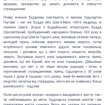
вірувань, презир­ство до смерті, допомога й співчуття
стражденним.
Появу вчення буддизму пов’язують із іменем Сідцхартха
Гаутамі – він же Будда або Шак’я-Муні, тобто мудрець із
племені Шак’я. Згідно з
буддійською літературою Будда
(просвітлений, пробуджений) народився близько 553
року в
царському роді Шак’їв. Одного разу, виїхавши за межі палацу,
молодий
принц побачив вкритого язвами хворого, потім
згорбленого роками немічного
дідуся, затім поховальну
процесію і дізнався, що у світі існують нещастя,
хвороби,
смерть. Зустрівши іншого разу задумливого аскета, принц
дізнався, що
він бідний, але не знає страждань. Дійшовши
висновку, що світ є не лише місцем
радо­щів і втіхи, а
переповнений стражданнями, принц Сідцхартха у 30 років
пішов з дому в пошуках того шляху, який би визволив його і
людство загалом від
страждань, якого він не знайшов у більш
ранній релігії – індуїзмі.
Після шести років аскези і складного
мандрівного життя, так і
не наблизившись до мети, Сіддхартха покинув аскетів і вів
помірковане життя одинака. Якось він, сидячи під деревом,