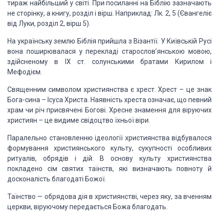
тираж найбільший у світі. При посиланні на Біблію зазначають
не сторінку, а книгу, розділ і вірш. Наприклад: Лк. 2, 5 (Євангеліє
від Луки, розділ 2, вірш 5).
На українську землю Біблія прийшла з Візантії. У
Київській Русі
вона поширювалася у перекладі старослов’янською мовою,
здійсненому в IX ст. солунськими братами Кирилом і
Мефодієм.
Священним символом християнства
є хрест.
Хрест – це знак
Бога-сина – Ісуса Христа. Наявність
хреста означає, що певний
храм чи річ присвячені Богові. Хресне знамення для
віруючих
християн – це видиме свідоцтво їхньої віри.
Паралельно становленню ідеології християнства
відбувалося
формування християнського культу, сукупності особливих
ритуалів,
обрядів і дій. В основу культу християнства
покладено сім святих таїнств, які
визначають повноту й
досконалість благодаті Божої.
Таїнство
— обрядова
дія в християнстві, через яку, за
вченням
церкви, віруючому передається Божа благодать.