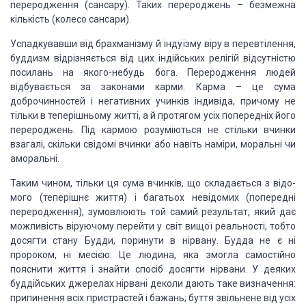
переродження (сансару). Таких перероджень –
без­межна
кількість (колесо сансари).
Успадкувавши від брахманізму й індуїзму віру в
перевтілення,
буддизм відрізняється від цих індійських релігій відсутністю
по­силань
на якого-небудь бога. Переродження людей
відбувається за законами карми. Карма
– це сума
доброчинностей і негатив­них учинків індивіда, причому не
тільки в
теперішньому жит­ті, а й протягом усіх попередніх його
перероджень. Під кармою
розуміються не стільки вчинки
взагалі, скільки свідомі вчинки або навіть
наміри, моральні чи
аморальні.
Таким чином, тільки ця сума вчинків, що складається з
відо­
мого (теперішнє життя) і багатьох невідомих (попередні
переро­дження),
зумовлюють той самий результат, який дає
можливість віруючому перейти у світ
вищої реальності, тобто
досягти стану Будди, поринути в нірвану. Будда не є ні
пророком, ні месією. Це людина, яка змогла самостійно
пояснити життя і знайти
спосіб досягти нірвани. У деяких
буддійських джерелах нірвані деколи дають таке
визна­чення:
припинення всіх пристрастей і бажань; буття звільнене від усіх