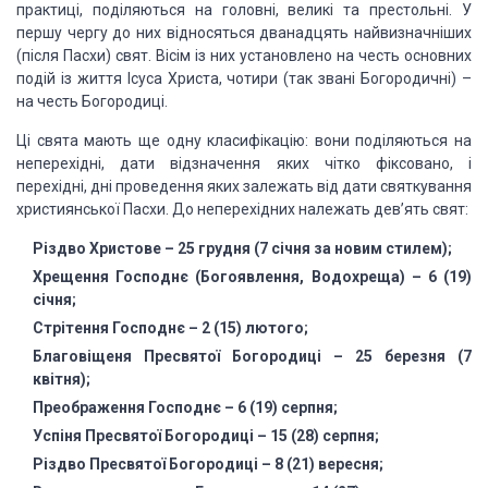
практиці, поділяються на головні, великі та престольні. У
першу чергу
до них відносяться дванадцять найвизначніших
(після Пасхи) свят. Вісім із них
установлено на честь основних
подій із життя Ісуса Христа, чотири (так звані
Богородичні) –
на честь Богородиці.
Ці свята мають ще одну класифікацію: вони
поділяються на
неперехідні, дати
відзначення яких чітко фіксовано, і
перехідні,
дні проведення яких залежать від дати святкування
християнської Пасхи.
До неперехідних належать дев’ять свят:
Різдво Христове – 25 грудня
(7 січня за новим стилем);
Хрещення Господнє
(Богоявлення, Водохреща) – 6 (19)
січня;
Стрітення Господнє – 2 (15)
лютого;
Благовіщеня Пресвятої
Богородиці – 25 березня (7
квітня);
Преображення Господнє – 6
(19) серпня;
Успіня Пресвятої Богородиці
– 15 (28) серпня;
Різдво Пресвятої Богородиці
– 8 (21) вересня;