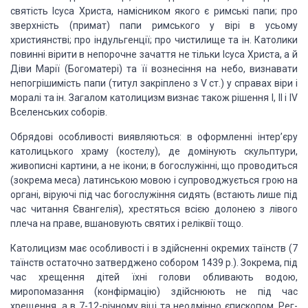
святість Ісуса
Христа,
намісником
якого є римські папи; про
зверхність (примат) папи римського у вірі в усьому
християнстві; про індульгенції; про чисти­лище та ін. Католики
повинні вірити в
непорочне зачаття не тільки Ісуса
Христа, а й
Діви Марії (Бо­гоматері) та її
вознесіння на небо, визнавати
непо­грішимість папи (титул закріплено з
V
ст.) у
спра­вах віри і
моралі та ін. Загалом католицизм визнає також рішення І,
II
і
IV
Вселенських соборів.
Обрядові особливості виявляються: в
оформлен­ні інтер’єру
католицького храму (костелу), де до­мінують скульптури,
живописні картини, а не іко­ни; в богослужінні, що проводиться
(зокрема меса)
латинською мовою і супроводжується грою на
ор­гані, віруючі під час
богослужіння сидять (встають лише під
час читання Євангелія), хрестяться всією
долонею з лівого
плеча на праве, вшановують свя­тих і реліквії тощо.
Католицизм має особливості і в здійсненні окремих таїнств
(7
таїнств остаточно затверджено собором 1439
p.).
Зокрема,
під
час хрещення дітей їхні голови обливають водою,
миропомазання (конфірмацію)
здійснюють не під час
хрещення, а в 7-12-річному віці та неодмінно єпископом.
Рег­