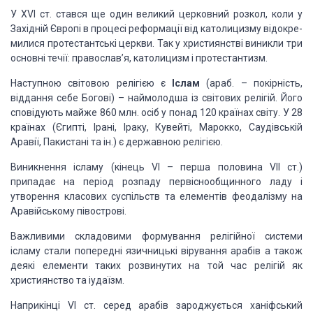
У XVI ст. стався ще один великий церковний розкол, коли у
Західній Європі в процесі реформації від католицизму відокре­
милися протестантські
церкви. Так у християнстві виникли три
основні течії: православ’я, католицизм і
протестантизм.
Наступною світовою релігією є
Іслам
(
араб. –
покірність,
віддання себе Богові) – наймолодша із світових релігій. Його
сповідують майже 860 млн. осіб у понад 120 країнах світу. У 28
країнах (Єгипті,
Ірані, Іраку, Кувейті, Марокко, Саудівській
Аравії, Пакистані та ін.) є
державною релігією.
Виникнення ісламу (кінець VI – перша половина VII ст.)
припадає на період розпаду первіснообщинного ладу і
утворення класових
суспільств та елементів феодалізму на
Аравійському півострові.
Важливими складовими формування релігійної системи
ісламу
стали попередні язичницькі вірування арабів а також
деякі елементи таких
розвинутих на той час релігій як
християнство та іудаїзм.
Наприкінці VI ст. серед арабів зароджується ханіфський