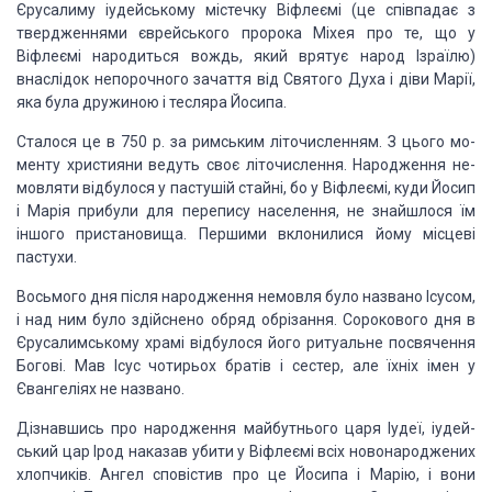
Єрусалиму іудейському містечку Віфлеємі (це співпадає з
твердженнями
єврейського пророка Міхея про те, що у
Віфлеємі народиться вождь, який врятує
народ Ізраїлю)
внаслідок непорочного зачаття від Святого Духа і діви Марії,
яка
була дружиною і тесляра Йосипа.
Сталося це в 750 р. за римським літочисленням. З цього мо­
менту
християни ведуть своє літочислення. Народження не­
мовляти відбулося у пастушій
стайні, бо у Віфлеємі, куди Йосип
і Марія прибули для перепису населення, не
знайшлося їм
іншого пристановища. Першими вклонилися йому місцеві
пастухи.
Восьмого дня після народження немовля було названо
Ісусом,
і над ним було здійснено обряд обрізання. Сорокового дня в
Єрусалимському храмі відбулося його ритуальне посвячення
Богові. Мав Ісус
чотирьох братів і сестер, але їхніх імен у
Євангеліях не названо.
Дізнавшись про народження майбутнього царя Іудеї, іудей­
ський
цар Ірод наказав убити у Віфлеємі всіх новонароджених
хлопчиків. Ангел
сповістив про це Йосипа і Марію, і вони