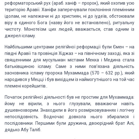
реформаторський рух (араб. ханіф – пророк), який охопив усю
територію Аравії.
Ханіфи заперечували поклоніння племінним
ідолам, не належачи ні до християн, ні
до іудеїв, обстоювали
віру в єдиного Бога (назву його не встановлено),
ритуальну
чистоту. Монотеїзм цих людей, вважається, став одним із
джерел
ісламу.
Найбільшими центрами релігійної реформації були Ємен – на
півдні Аравії та провінція Хіджаз – на північному заході, яка зі
священними для
мусульман містами Мекка і Медина стала
батьківщиною ісламу. Саме з ними
пов’язана діяльність
засновника ісламу пророка Мухаммада (570 – 632 рр.), який
народився у Мецці і був вихідцем із наймогутнішого на той час
племені
корейшитів..
Початок релігійної діяльності був не простим для
Мухаммада:
йому не вірили, з нього глузували, вважаючи навіть
душевнохворим.
Знаходили в його розмірковуваннях і логічну
непослідовність. Водночас довкола
нього збиралися і
послідовники. Першими були дружина, двоюрідний брат Алі,
дядько Абу Таліб.