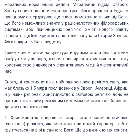
моральних норм інших релігій. Моральний підхід Старого
Завіту сприяв появі
вчення про гріх і його прощення. Іудаїзм
при цьому стверджував, що спасіння
можливе тільки від Бога,
що його неможливо знайти у раціоналістичних
філософських
системах або язичницьких релігіях. Зміст Нового Завіту
говорить,
що Ісус Христос і апостоли шану­вали Старий Завіт за
його відкриття Бога
людству.
Таким чином, антична культура й іудаїзм стали благодатним
підґрунтям для зародження і поширення християнства. Тому
християнство з’явилося
у сприятливому місці й у сприятливий
час.
Сьогодні
християнство є найпоширенішою релігією світу, яка
має близько 1,5 млрд
послідовників у Європі, Америці, Африці
й у інших регіонах. Християнство є
світовою релігією, воно не
протистоїть іншим релігійним системам і має свої
особливості,
до яких належать такі:
1.
Християнство вперше в історії стало
космополітичною
(світовою) релігією, яка має монотеїстичний характер, тобто
ґрунтується на вірі в єдиного Бога. Ще до виникнення христи­