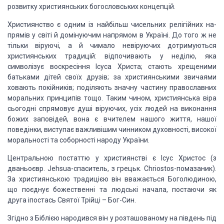
розвитку християнських богословських концепцій.
Християнство є одним із найбільш чисельних релігійних на­
прямів
у світі й домінуючим напрямом в Україні. До того ж не
тіль­ки віруючі, а й
чимало невіруючих дотримуються
християнських традицій: відпочивають у неділю,
яка
символізує воскресіння Ісуса Христа; стають хрещеними
батьками дітей своїх
друзів; за християнськими звичаями
ховають покійників; поділяють зна­чну
частину православних
моральних принципів тощо. Таким чином, християнська віра
сьогодні спрямовує душі віруючих, усіх людей на виконання
божих заповідей, вона
є вчителем нашого життя, нашої
поведінки, виступає важливішим чинником духо­вності,
високої
моральності та соборності народу України.
Центральною постаттю у
християнстві є Ісус Христос
(з
дваньоєвр. Jehsua-спаситель, з
грецьк. Chriostos-помазаник).
Зa християнською традицією він вважається
Боголюдиною,
що поєднує божественні та людські начала, постаючи як
друга
іпостась Святої Трійці – Бог-Син.
Згідно з Біблією народився він у розташованому на південь
під