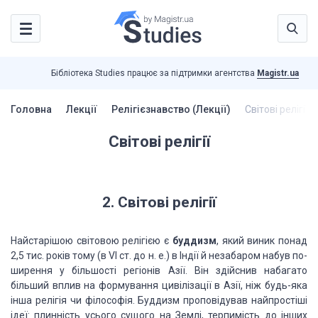
Бібліотека Studies працює за підтримки агентства
Magistr.ua
Головна
Лекції
Релігієзнавство (Лекції)
Світові релігії
Світові релігії
2. Світові релігії
Найстарішою світовою релігією є
буддизм
, який виник понад
2,5 тис. років тому (в VI ст. до н. е.) в Індії й незабаром набув по­
ширення у
більшості регіонів Азії. Він здійснив набагато
більший вплив на формування
цивілізації в Азії, ніж будь-яка
інша релігія чи філософія. Буддизм
проповідував найпростіші
ідеї: плинність усього сущого на Землі, терпимість до
інших