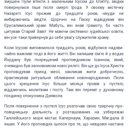
змушені Пули втекти з маленьким Ісусом
до Єгипту, звідки
повернулися піше після смерті Ірода. У своєму містечку
Назареті Ісус прожив до тридцяти років, нікуди не
вибираючись звідти. Щорічно
на Паску відвідував він
Єрусалимський храм. Мабуть, він знав грамоту, бо часто
цитував Старий Завіт. Не маючи системної іудейської освіти,
він усе-таки
привернув до себе увагу служителів храму.
Коли Ісусові виповнилося тридцять років, відбулися надзви­
чайно
важливі події в його житті. Він залишив сім’ю й у водах
Йордану був похрещений
проповідником Іоанном, який,
очевидно був засновником нової релігії. Він ще до
Ісуса Христа
пропо­відував прихід месії, закликав жити доброчесно,
практикував
ритуальне обливання новонароджених. Після
цього хрещення Ісус більше місяця
провів у пустелі,
віддаючись молитвам і посту. Там він переміг у духовному
поєдинку спокусника Диявола.
Після повернення з пустелі Ісус розпочав свою трирічну
про­
повідницьку діяльність у розташованих на узбережжі
Галілейського моря
містах Капернаум, Харазин, Магдала й
інших. У його проповідях ішлося про те, що
невдовзі настане