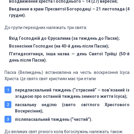
Воздвиження хреста
Господнього – 14 (27) вересня;
Введення в храм Пресвятої
Богородиці – 21 листопада (4
грудня).
До групи перехідних належать три свята:
Вхід Господній до Єрусалима
(за тиждень до Пасхи);
Вознесіння Господнє (на 40-й
день після Пасхи);
П’ятидесятниця, інша назва —
день Святої Трійці (50-й
день після Пасхи).
Пасха (Великдень) встановлена на честь
воскресіння Ісуса
Христа. Це свято свят християн має три етапи:
передпасхальний тиждень (“страсний” – пов’язаний із
згадкою про
останній тиждень земного життя Ісуса);
пасхальну неділю (свято світлого
Христового
Воскресіння);
післяпасхальний тиждень (“чистий”).
До великих свят річного кола богослужінь належать також: