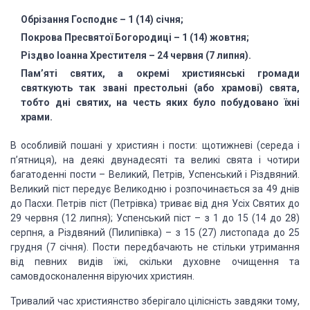
Обрізання Господнє – 1 (14)
січня;
Покрова Пресвятої Богородиці
– 1 (14) жовтня;
Різдво Іоанна Хрестителя –
24 червня (7 липня).
Пам’яті святих, а окремі
християнські громади
святкують так звані престольні (або храмові) свята,
тобто
дні святих, на честь яких було побудовано їхні
храми.
В особливій пошані у християн і пости: щотижневі (середа і
п’ятниця),
на деякі двунадесяті та великі свята і чотири
багатоденні пости – Великий,
Петрів, Успенський і Різдвяний.
Великий піст передує Великодню і розпочинається
за 49 днів
до Пасхи. Петрів піст (Петрівка) триває від дня Усіх Святих до
29
червня (12 липня); Успенський піст – з 1 до 15 (14 до 28)
серпня, а Різдвяний
(Пилипівка) – з 15 (27) листопада до 25
грудня (7 січня). Пости передбачають не
стільки утримання
від певних видів їжі, скільки духовне очищення та
самовдосконалення віруючих християн.
Тривалий час християнство зберігало цілісність завдяки
тому,