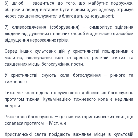
6) шлюб – зводиться до того, що майбутнє
подружжя,
обіцяючи перед вівтарем бути вірним один одному, отримує
через
священнослужителів благодать однодушності;
7) оливоосвячення (соборування) – символізує
зцілення
людини від душевних і тілесних хвороб й одночасно є засобом
відпущення
нерозкаяних гріхів.
Серед інших культових дій у християнстві поширеними є
молитва, вшанування ікон та хреста, реліквій святих та
священних місць,
богослужіння, пости.
У християнстві існують кола богослужіння –
річного та
тижневого.
Тижневе коло відправ є сукупністю добових кіл
богослужінь
протягом тижня. Кульмінацією тижневого кола є недільна
літургія.
Річне коло богослужінь — це система
християнських свят, що
склалася протягом І—IV ст. н. е.
Християнські свята посідають важливе місце в
культовій