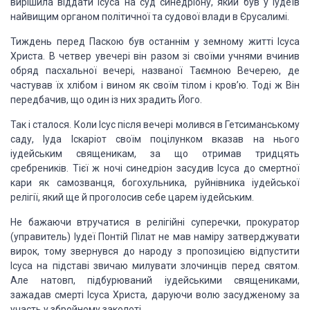
вирішила віддати Ісуса на суд синедріону, який був у іудеїв
найвищим органом політич­ної та судової влади в Єрусалимі.
Тиждень перед Паскою був останнім у земному житті Ісуса
Христа. В четвер увечері він разом зі своїми учнями вчинив
об­ряд пасхальної
вечері, названої Таємною Вечерею, де
частував їх хлібом і вином як своїм тілом
і кров’ю. Тоді ж Він
передбачив, що один із них зрадить Його.
Так і сталося. Коли Ісус після вечері молився в
Гетсиманському
саду, Іуда Іскаріот своїм поцілунком вказав на нього
іудейським
священикам, за що отримав тридцять
сребреників. Тієї ж ночі синедріон засудив
Ісуса до смертної
кари як самозванця, бого­хульника, руйнівника іудейської
релігії, який ще й проголосив себе царем іудейським.
Не бажаючи втручатися в релігійні суперечки, прокуратор
(управитель) Іудеї Понтій Пілат не мав наміру затверджувати
ви­рок, тому
звернувся до народу з пропозицією відпустити
Ісуса на підставі звичаю милувати
злочинців перед святом.
Але натовп, підбурюваний іудейськими священиками,
зажадав смерті Ісуса Христа, даруючи волю засудженому за
участь у збройному
заколоті.