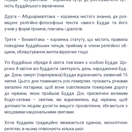
ність буддійського віровчення.
Друга – Абідхармапітака
– корзинка чистого знання, де роз­
міщені релігійно-філософські тексти
самого Будди та його
учнів у формі промов, повчань і діалогів.
Третя – Вінаяпітака
– корзинка статуту, що містить правила
поведінки буддійських ченців,
прийому в члени релігійної об­
щини, облаштування житла віруючих тощо.
Усі буддійські обряди й свята пов’язані з особою Будди.
Що­
річно 8 квітня всі буддисти святкують день народження Буд­
ди. День смерті
(парінірвана) Будди відзначають зазвичай 15
липня. Цього дня поминають усіх
померлих: пускають річками
запалені ліхтарики, щоб вони освітлювали померлим
дорогу
до нірвани, якою пройшов Будда. Дні, присвячені великим
бодхі-сатвам –
святим, які відмовились від нірвани, щоб
допомогти людям досягти вищого
просвітління, збігаються з
місцевими національними святами.
Хоча буддизм традиційно вважається єдиною, монолітною
релігією, в ньому співіснують кілька шкіл.