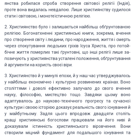
янства робилася
спроба створення світової релігії (Індія),
проте вона видалась невдалою. Лише
християнству судилося
стати і світовою, і монотеїстичною релігією.
2.
Християнство
було і залишається найбільш обґрунтованою
релігією. Богонатхненні християнські
книги, зокрема, вчення
про створення світу і людини, про народження, життя і
смерть
через спокутування людських гріхів Ісуса Христа, про потой­
бічне життя
померлих такі ґрунтовні, що інші релігії лише за­
позичують у християнства
усталені положення, обґрунтування
й аргументи на користь своєї віри.
3.
Християнство й у
минулі епохи, й у наш час утверджува­лось
у найбільш економічно і культурно
розвинених країнах. Воно
століттями і доволі ефективно залучало до свого вчення
науку, філософію, мистецтво тощо. Завдяки цьому воно
адаптувалось до
науково-технічного прогресу та сучасної
культури і своєю іс­торією доказує
реальність свого існування й
у майбутньому. Задля цього впродовж двадцяти
століть
кращі християнські богослови працювали на його ниві й
доказували
істинність християнського віровчення. Вони
створили міцний фундамент для
подальшого іс­нування та