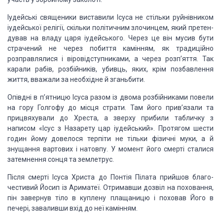
Іудейські священики виставили Ісуса не стільки
руйнівником
іудейської релігії, скільки політичним злочинцем, який претен­
дував
на владу царя іудейського. Через це він мусив бути
страчений не через побиття
камінням, як традиційно
розправлялися і віровідступниками, а через розп’яття.
Так
карали рабів, роз­бійників, убивць, яких, крім позбавлення
життя, вважали
за необхідне й зганьбити.
Опівдні в п’ятницю Ісуса разом із двома розбійниками
повели
на гору Голгофу до місця страти. Там його прив’язали та
прицвяхували до
Хреста, а зверху прибили табличку з
написом «Ісус з Назарету цар іудейський».
Протягом шести
годин йому довелося терпіти не тільки фізичні муки, а й
знущання
вартових і натовпу. У момент його смерті сталися
затемнення сонця та землетрус.
Після смерті Ісуса Христа до Понтія Пілата прийшов благо­
честивий
Йосип із Ариматеї. Отримавши дозвіл на поховання,
пін завернув тіло в куплену
плащаницю і поховав Його в
печері, заваливши вхід до неї камінням.