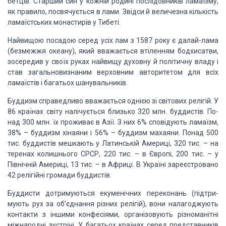
бетців. Старший син у кожній родині послідовників
ламаїзму,
як правило, посвячується в лами. Звідси й величезна кількість
ламаїстських
монастирів у Тибеті.
Найвищою посадою серед усіх лам з 1587 року є далай-лама
(безмежжя океану), який
вважається втіленням бодхисатви,
зо­середив у своїх руках найвищу духовну й
політичну владу і
став загальновизнаним верховним авторитетом для всіх
ламаїстів і багатьох шанувальників.
Буддизм справедливо вважається однією зі світових
релігій. У
86 країнах світу налічується близько 320 млн. буддистів. По­
над 300
млн. їх проживає в Азії. З них 6% сповідують ламаїзм,
38% – буддизм хінаяни і
56% – буддизм махаяни. Понад 500
тис. буддистів мешкають у Латинській Америці,
320 тис. – на
тере­нах колишнього СРСР, 220 тис. – в Європі, 200 тис. – у
Північній Америці, 13 тис. – в Африці. В Україні зареєстровано
42 релігійні
громади буддистів.
Буддисти дотримуються екуменічних переконань (підтри­
мують
рух за об’єднання різних релігій), вони налагоджують
контакти з іншими
конфесіями, організовують різноманітні
міжнародні зустрічі. У багатьох країнах
серед представників