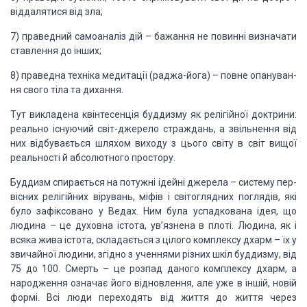
віддалятися від зла;
7) праведний самоаналіз дій – бажання не повинні
визначати
ставлення до інших;
8) праведна техніка медитації (раджа-йога) – повне
опануван­
ня свого тіла та дихання.
Тут викладена квінтесенція буддизму як релігійної
доктрини:
реально існуючий світ-джерело страждань, а звільнення від
них
відбувається шляхом виходу з цього світу в світ вищої
реальності й абсолютного простору.
Буддизм спирається на потужні ідейні джерела – систему
пер­
вісних релігійних вірувань, міфів і світоглядних поглядів, які
було
зафіксовано у Ведах. Ним була успадкована ідея, що
людина – це духовна істота,
ув’язнена в плоті. Людина, як і
всяка жива істота, складається з цілого
комплексу дхарм – їх у
звичайної людини, згідно з учен­нями різних шкіл
буддизму, від
75 до 100. Смерть – це розпад да­ного комплексу дхарм, а
народження означає його відновлення, але уже в іншій, новій
формі. Всі люди
переходять від життя до життя через