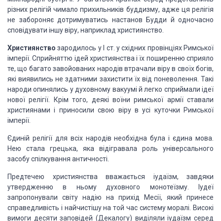
різних релігій чимало прихильників буддизму, адже ця
релігія
не забороняє дотримуватись настанов Будди й одночасно
сповід­увати іншу
віру, наприклад християнство.
Християнство
зародилось у І ст. у східних провінціях
Римської
імперії. Сприйняттю ідей християнства і їх поширенню сприяло
те, що
багато завойованих народів втрачали віру в своїх богів,
які виявились не
здатними захистити їх від поневолення. Такі
наро­ди опинялись у духовному
вакуумі й легко сприймали ідеї
нової релігії. Крім того, деякі воїни римської
армії ставали
християна­ми і приносили свою віру в усі куточки Римської
імперії.
Єдиній релігії для всіх народів необхідна була і єдина
мова.
Нею стала грецька, яка відігравала роль універсального
засобу спілкування
античності.
Предтечею християнства вважається іудаїзм, завдяки
утвердженню в ньому духовного монотеїзму. Іудеї
запропонували світу надію на
прихід Месії, який принесе
справедливість і найчисті­шу на той час систему
моралі. Високі
вимоги десяти заповідей (Декалогу) виділяли іудаїзм серед