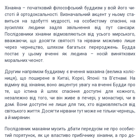
Хінаяна
– початковий
філософський буддизм у всій його чи­
стоті й ортодоксальності. Визначальний
акцент у ньому ста­
виться на здобутті мудрості, на особистому спасінні, на
зусиллях людини задля звільнення від пут сансари.
Послідовники хінаяни
відмовляються від усього мирського,
вважаючи, що досягти святості та нірвани
можливо лише
через чернецтво, шляхом багатьох перероджень. Будда
постає у цьому
вченні як людина – носій виняткових
моральних чеснот.
Другим напрямом буддизму є вчення махаяна (велика коліс­
ниця), що поширене в Китаї, Кореї, Японії та
В’єтнамі. На
відміну від хінаяни, воно акцентує увагу на вченні Будди про
те,
що істина й шлях спасіння доступні для кожного,
незалежно від того, чи він живе
в печері, у монастирі, чи в
домі. Вони доступні не лише для тих, хто
відмовляється від
світського життя. Досягти нірвани тут може не тільки чернець,
а й мирянин.
Послідовник махаяни мусить дбати передусім не про особис­
тий
порятунок, як це властиво прибічнику хінаяни, а про до­