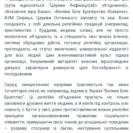
групи відносяться “Церква Уніфікації(або об’єднання)»,
«Всесвітня віра
Бахаї», «Велике
Біле Братерство Юсмалос»,
АУМ Сінрікьо, Церква Останнього заповіту та інші. Вони
поєдну
ють у собі декілька
релігійних традицій (наприклад,
християнство і
буддизм, ведизм, іслам),
але не просто
еклектично об’єднують їх, а створюють свої власні вчення,
систему
обрядових дійств, потужну релігійну організацію,
претендують на статус
виняткової, універсальної надрелігії
для
всіх людей. Цим вченням
властивий культ лідера
організації, безумовний авторитет власних віросповідних
джерел, характерна домінуюча ідея богообраності їх
послідовників.
Серед синкретичних напрямів трапляються так звані
тоталітарні секти, як, наприклад, відоме в Україні “Велике Біле
Братство”. Ці
релігійні об’єднання прагнуть не тільки
заповнити духовне життя людини, а й узяти під контроль усю
повноту її буття у
світі, різко протиставляючи власні релігійні
принципи загальновизнаним правилам
соціального
співжиття, примушуючи своїх членів до асоціальної поведінки
–
розриву стосунків із сім’єю, нехтування суспільними