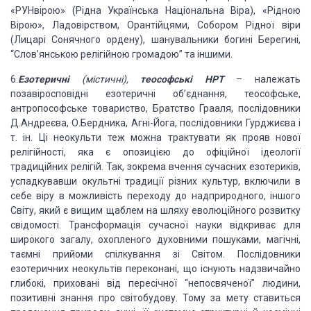
«РУНвірою» (Рідна Українська Національна Віра),
«Рідною
Вірою», Ладовірством, Орантійцями, Собором Рідної віри
(Лицарі Сонячного
ордену), шанувальники богині Берегині,
“Слов’янською релігійною громадою” та
іншими.
6.
Езотеричні
(містичні),
теософські НРТ
– належать
позавіросповідні езотеричні
об’єднання, теософське,
антропософське товариство, Братство Грааля,
послідовники
Д.Андреєва, О.Бердника, Агні-Йога, послідовники Гурджиєва і
т. ін.
Ці неокульти теж можна трактувати як прояв нової
релігійності, яка є опозицією
до офіційної ідеології
традиційних релігій. Так, зокрема вчення сучасних
езотериків,
успадкувавши окультні традиції різних культур, включили в
себе віру
в можливість переходу до надприродного, іншого
Світу, який є вищим щаблем на
шляху еволюційного розвитку
свідомості. Трансформація сучасної науки відкриває
для
широкого загалу, охопленого духовними пошуками, магічні,
таємні прийоми
спілкування зі Світом. Послідовники
езотеричних неокультів переконані, що
існують надзвичайно
глибокі, приховані від пересічної “непосвяченої” людини,
позитивні знання про світобудову. Тому за мету ставиться