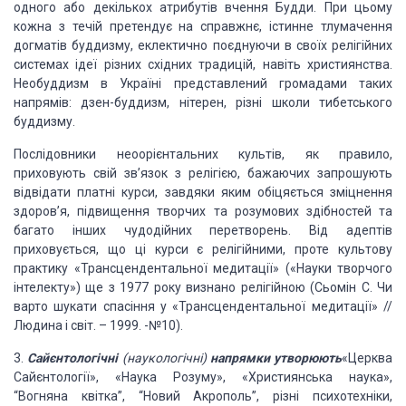
одного або декількох атрибутів вчення Будди. При цьому
кожна з
течій претендує на справжнє, істинне тлумачення
догматів буддизму, еклектично
поєднуючи в своїх релігійних
системах ідеї різних східних традицій, навіть
християнства.
Необуддизм в Україні представлений громадами таких
напрямів:
дзен-буддизм, нітерен, різні школи тибетського
буддизму.
Послідовники неоорієнтальних культів, як правило,
приховують свій зв’язок з релігією, бажаючих запрошують
відвідати платні курси,
завдяки яким обіцяється зміцнення
здоров’я,
підвищення творчих та розумових здібностей та
багато інших чудодійних
перетворень. Від адептів
приховується, що ці курси є релігійними, проте
культову
практику «Трансцендентальної медитації» («Науки творчого
інтелекту»)
ще з 1977 року визнано релігійною
(Сьомін С. Чи
варто шукати спасіння у
«Трансцендентальної медитації» //
Людина і світ. – 1999. -№10).
3.
Сайєнтологічні
(наукологічні)
напрямки
утворюють
«Церква
Сайєнто
логії», «Наука Розуму», «Християнська наука»,
“Вогняна квітка”, “Новий
Акрополь”, різні психотехніки,