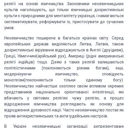
релігії
на
основі язичництва. Засновники неоязичницьких
культів наголошують, що тільки
язичницькі дохристиянські
культи є природними для менталітету українця, і
намагаються
систематизувати, реформувати їх, пристосувати до сучасних
умов.
Неоязичництво поширене в
багатьох країнах світу. Серед
європейських держав виділяються Литва, Латвія,
також
дохристиянські вірування відроджуються в Англії (друїдизм),
Греції,
Німеччині(арійський рух), Америці (рідні американські
релігії індійців) тощо.
Деякі з
таких релігій залишаються
політеїстичними (поклоняються різним богам), інші,
модернізуючи язич
ництво, сповідують
монотеїзм(поклоняються тільки єдиному богу).
Неоязичництво найчастіше
охоплює своїм впливом окремих
представників
національно ор
ієнтованої інтелігенції, які
вбачають у світових релігіях чужу ре
лігію, а
процес
відродження язичництва розглядають як основу для
відродження духовності
нації. Часто неоязичництво постає як
прояв антихристиянських та анти іудейських
настроїв.
В Україні неоязичницькі
організації реп
резентовані