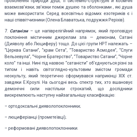
прояснення природи
душі, її системно-структурні й космічні
взаємозв’язки; зв’язки поміж душею та
оболонками , які душа
може використати. Серед всесвітньо відомих езотериків є і
наші співвітчизники (Олена Блаватська,
подружжя Реріхів).
7.
Сатанізм
– це напіврелігійний напрямок,
який проповідує
поклоніння містичним джерелам зла — демонам, Сатані
(Дияволу
або Люциферу) тощо. До цієї групи НРТ належать –
“Церква Сатани”, “храм Сета”,
“Товариство Асмодея”, “Слуги
Вельзевула”, “Чорне Братерство”, ”Товариство
Сатани”, “Чорне
коло” та інші. Нині під назвою “сатаністи” об’єднуються різні
за
типом і навіть світоглядно-культовим змістом громади
неокульту, який
теоретично сформувався наприкінці ХІХ ст.
завдяки Е.Кроулі. На сьогодні весь
спектр тих, хто вшановує
демонічні сили настільки строкатий, що дослідники
виокремлюють наступну найзагальнішу класифікацію:
– ортодоксальні дияволопоклонники;
– люциферіанці
(прометеївці);
– реформовані дияволопоклонники.