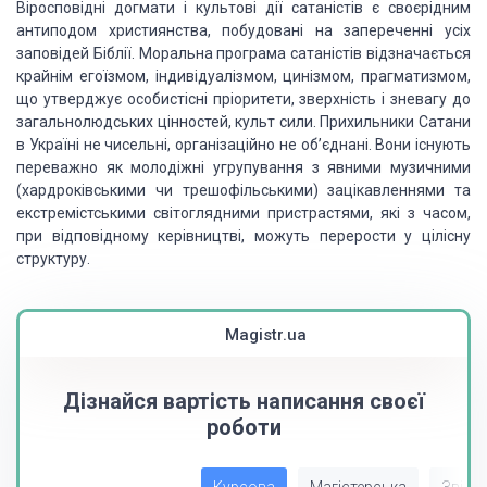
Віросповідні догмати і культові дії сатаністів є
своєрідним
антиподом християнства, побудовані на запереченні усіх
заповідей
Біблії. Моральна програма сатаністів відзначається
крайнім егоїзмом, індивідуалізмом, цинізмом, прагматизмом,
що утверджує
особистісні пріоритети, зверхність і зневагу до
загальнолюдських цінностей, культ
сили. Прихильники Сатани
в Україні не чисельні, організаційно не об’єднані.
Вони існують
переважно як молодіжні угрупування з явними музичними
(хардроківськими чи трешофільськими) зацікавленнями та
екстремістськими
світоглядними пристрастями, які з часом,
при відповідному керівництві, можуть
перерости у цілісну
структуру.
Magistr.ua
Дізнайся вартість написання своєї
роботи