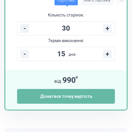
Курсова
Магістерська
Звіт з
Кількість сторінок:
-
+
Термін виконання:
-
+
днів
₴
990
від
Дізнатися точну вартість