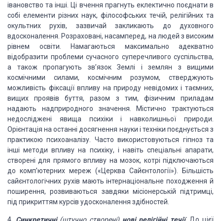
івановство та інші
. Ці вчення прагнуть
еклектично поєднати в
собі елементи різних наук, філософських течій, релігійних
та
окультних рухів, зазвичай закликають до духовного
вдосконалення.
Розраховані, насамперед, на людей з високим
рівнем освіти. Намагаються
максимально адекватно
відобразити проблеми сучасного суперечливого суспільства,
а також пропагують зв’язок Землі і зем
лян з вищими
космічними силами, космічним розумом,
стверд
жують
можливість фіксації впливу на
природу невідомих і таємних,
вищих проявів буття,
разом з тим,
фізичним приладам
надають надприродного значення
. Містично трактуються
недосліджені явища
психіки і навколишньої природи.
Орієнтація на
останні
досягнення науки і техніки
поєднується з
практикою психоаналізу. Часто використовуються гіпноз та
інші
методи впливу на психіку, і навіть спеціальні апарати,
створені для прямого впливу на мозок, котрі
підключаються
до комп’ютерних мереж («Церква Сайєнтології»). Більшість
сайєнтологічних рухів мають інтернаціональне походження й
поширення,
розвиваються завдяки місіонерській підтримці,
під прикриттям курсів
удосконалення здібностей.
4.
Синкретичні
(штучно створені)
нові релігійні течії
.
До цієї