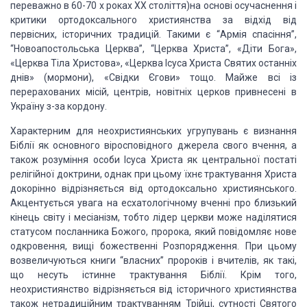
переважно в 60-70 х роках ХХ століття)на основі осучаснення і
критики
ортодоксального християнства за відхід від
первісних, історичних традицій.
Такими є “Армія спасіння”,
“Новоапостольська Церква”, “Церква Христа”, «Діти Бога»,
«Церква Тіла
Христова»,
«Церква Ісуса Христа Святих останніх
днів» (мормони), «Свідки Єгови» тощо.
Майже всі із
перерахованих місій, центрів,
новітніх церков привнесені в
Україну з-за кордону.
Характерним для неохристиянських угрупувань є
визнання
Біблії як основного віросповідного
джерела свого вчення, а
також розуміння особи Ісуса Христа як центральної постаті
релігійної д
октрини,
однак при цьому їхнє трактування Христа
докорінно
відрізняється від
ортодоксально християнського.
Акцентується ува
га на есхатологічному вченні про близький
кінець
світу і месіанізм, тобто лідер церкви може наділятися
статусом посланника
Божого,
пророка, який повідомляє нове
одкровення, вищі божественні Розпорядження. При цьому
возвеличуються книги
“власних” пророків і вчителів, як такі,
що несуть істинне трактування Біблії.
Крім того,
неохристиянство відрізняється від історичного християнства
також
нетрадиційним трактуванням Трійці, сутності Святого