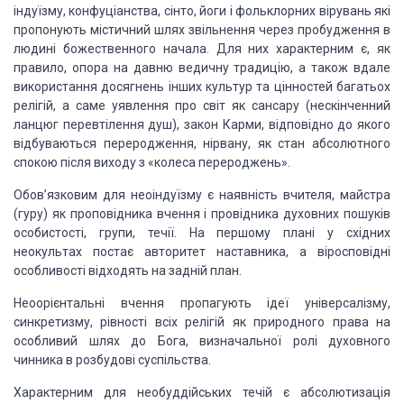
індуїзму, конфуціанства, сінто, йоги і фольклорних вірувань які
пропонують
містичний
шлях звільнення через пробудження в
людині божествен
ного начала. Для них
характерним є, як
правило, опора на давню ведичну традицію, а також вдале
використання досягнень інших культур та
цінностей багатьох
релігій, а саме уявлення про світ як санса
ру
(нескінченний
ланцюг перевтілення душ), закон Карми,
відповідно до якого
відбуваються переродження, нірвану, як стан
абсолютного
спокою після
виходу з «колеса перероджень».
Обов’язковим для неоіндуїзму є наявність вчителя,
майстра
(гуру) як проповідника вчення і провідника духовних пошуків
особистості, групи, течії. На
першому плані у східних
неокультах постає авторитет настав
ника, а віросповідні
особливості відходять на задній план.
Неоорієнтальні вчення пропагують ідеї
універсалізму,
синкретизму, рівності всіх релігій як природного права на
особливий шлях до Бога, визначальної ролі духовного
чинника в розбудові
суспільства.
Характерним для необуддійських течій є
абсолютизація