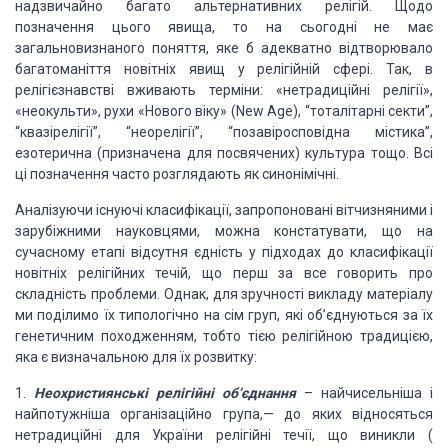
надзвичайно багато альтернативних
релігій. Щодо
позначення цього явища, то на сьогодні не має
загальновизнаного
поняття, яке б адекватно відтворювало
багатоманіття новітніх явищ у релігійній
сфері. Так, в
релігієзнавстві вживають терміни: «нетрадиційні релігії»,
«неокульти», рухи «Нового віку» (New Age), “тоталітарні секти”,
“квазірелігії”,
“неорелігії”, “позавіросповідна містика”,
езотерична (призначена для
посвячених) культура тощо. Всі
ці позначення часто розглядають як синонімічні.
Аналізуючи існуючі класифікації, запропоновані
вітчизняними і
зарубіжними науковцями, можна констатувати, що на
сучасному
етапі відсутня єдність у підходах до класифікації
новітніх
релігійних течій
, що перш за все говорить про
складність проблеми
. Однак,
для зручності викладу матеріалу
ми поділимо їх типологічно на сім груп,
які об’єднуються за їх
генетичним походженням, тобто тією релігійною традицією,
яка є визначальною для їх розвитку:
1.
Неохристиянські релігійні об’єднання
– найчисельніша і
найпотужніша організаційно
група,
— до яких відносяться
нетрадиційні для України релігійні течії, що
виникли (