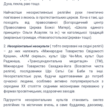
Духа, пекла, раю тощо.
Найчастіше неохристиянські релігійні рухи гене
тично
пов’язанні з якоюсь із
протестантських церков. Хоча є такі, щ
о
походять від православної (Богородичний центр
(Православ
на Церква Божої Матері), «Школа єдиного
принци
пу»
Ольги Асауляк та ін.) чи католицької традицій
(маріанські громади,
«Новоапостольска Церква» тощо).
2.
Неоорієнтальні неокульти
(
тобто скеровані на східні
релігії)
– до них належать «Міжнародне Товариство Свідомості
Крішни»,
«АУМ сінрікьо», культ Шрі Чін-Моя, культ Ошо
Раджніша, «Трансцен
дентальна
медитація» (ТМ),
Міжнародне Товариство Сахаджа-йога (Всесвітня чиста
релігія),
послідовники Шрі Сатьї Саї Баби та інші.
Неоорієталістські рухи, будучи
адаптованими до потреб
сучасної людини, особливо активно популяризуються з
середини ХХ століття східними місіонерами переважно у
формах просвітницьких,
оздоровчих заходів.
Підгрунття неоорієнтальних культів становить
синтез
релігійних та містичних вчень, а саме
буддизму, даосизму,