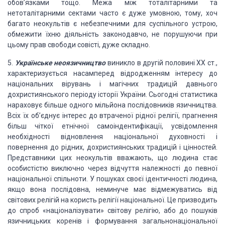
обов’язками тощо. Межа між
тоталітарними та
нетоталітарними сектами часто є дуже умовною, тому, хоч
багато
неокультів є небезпечними для суспільного устрою,
обмежити їхню діяльність
законодавчо, не порушуючи при
цьому прав свободи совісті, дуже складно.
5.
Українське
неоязичництво
виникло в другій половині
ХХ ст.,
характеризується насамперед відродженням інтересу до
національних
вірувань і магічних традицій давнього
дохристиянського періоду історії України.
Сьогодні статистика
нараховує більше одного мільйона послідовників язичництва.
Всіх їх об’єднує інтерес до втраченої рідної релігії, прагнення
більш чіткої
етнічної самоіндентифікації, усвідомлення
необхідності відновлення національної
духовності і
повернення до рідних, дохристиянських традицій і цінностей.
Представники цих неокультів вважають
, що людина стає
особистістю виключно
через відчуття належності до певної
національної спільноти. У пошуках своєї
ідентич
ності людина,
якщо вона
послідовна, неминуче має відмежуватись від
світових релігій на користь релігії
національної. Це призво
дить
до спроб
«націоналізувати» світову релігію, або до пошуків
язичницьких коренів і формування
загальнонаціональної