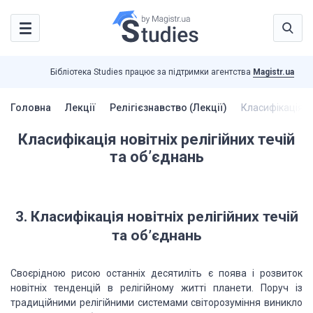
Бібліотека Studies працює за підтримки агентства
Magistr.ua
Головна
Лекції
Релігієзнавство (Лекції)
Класифікація но
Класифікація новітніх релігійних течій
та об’єднань
3. Класифікація
новітніх релігійних течій
та об’єднань
Своєрідною рисою останніх десятиліть є поява і
розвиток
новітніх тенденцій в
релігійному житті планети. Поруч із
традиційними
релігійними системами світорозуміння виникло