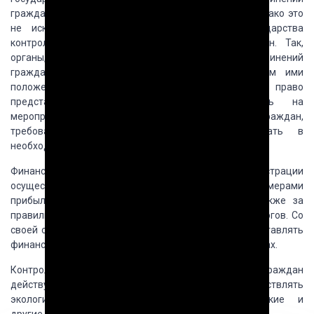
граждан, предоставляя им широкую автономию. Однако это
не исключает осуществления со стороны государства
контроля за деятельностью объединений граждан. Так,
органы, которые проводят легализацию объединений
граждан, осуществляют контроль за соблюдением ими
положений устава. Законом закреплено право
представителей этих органов присутствовать на
мероприятиях, которые проводят объединения граждан,
требовать необходимые документы и получать в
необходимых случаях объяснение.
Финансовые органы и органы налоговой администрации
осуществляют контроль за источниками и размерами
прибыли и других финансовых поступлений, а также за
правильностью уплаты объединениями граждан налогов. Со
своей стороны, объединения граждан должны представлять
финансовым органам декларацию о доходах и расходах.
Контроль за выполнением объединениями граждан
действующих норм и стандартов могут осуществлять
экологические, пожарные, санитарно-эпидемические и