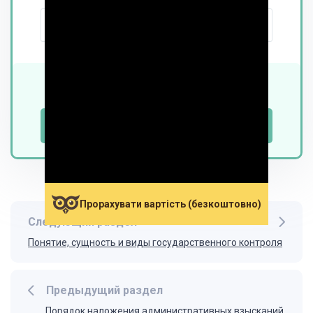
-
+
днів
₴
990
від
Дізнатися точну вартість
Прорахувати вартість (безкоштовно)
Следующий раздел
Понятие, сущность и виды государственного контроля
Предыдущий раздел
Порядок наложения административных взысканий