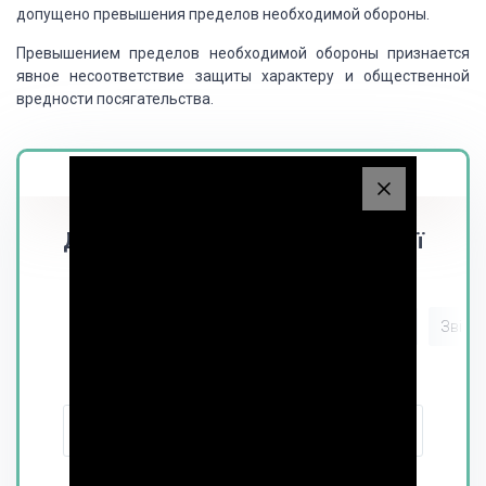
допущено превышения пределов необходимой обороны.
Превышением пределов необходимой обороны признается
явное несоответствие защиты характеру и общественной
вредности посягательства.
Magistr.ua
Дізнайся вартість написання своєї
роботи
Курсова
Магістерська
Звіт з
Кількість сторінок:
-
+
Термін виконання: