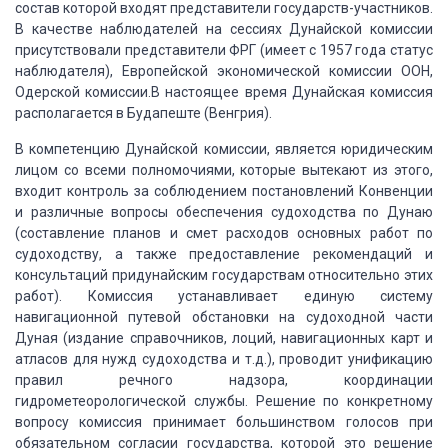
состав которой входят представители государств-участников.
В качестве наблюдателей на сессиях Дунайской
комиссии
присутствовали представители ФРГ (имеет с 1957 года статус
наблюдателя),
Европейской экономической комиссии ООН,
Одерской комиссии.В настоящее время Дунайская
комиссия
располагается в Будапеште (Венгрия).
В компетенцию Дунайской
комиссии, является юридическим
лицом со всеми полномочиями, которые вытекают из
этого,
входит контроль за соблюдением постановлений Конвенции
и различные вопросы
обеспечения судоходства по Дунаю
(составление планов и смет расходов основных работ
по
судоходству, а также предоставление рекомендаций и
консультаций придунайским
государствам относительно этих
работ).
Комиссия
устанавливает единую систему
навигационной путевой обстановки на судоходной части
Дуная (издание справочников, лоций, навигационных карт и
атласов для нужд судоходства
и т.д.), проводит унификацию
правил речного надзора, координации
гидрометеорологической
службы.
Решение по конкретному
вопросу
комиссия принимает большинством голосов при
обязательном согласии государства, которой
это решение