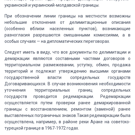
украинской и
украинский-молдавской границы.
При обозначении линии
границы на местности возможны
небольшие отклонения от делимитационные описания
(особенно
вблизи населенных пунктов), возникающие
разногласия разрешаются смешанными комиссиями,
а в
особых случаях — на дипломатических переговорах.
Следует иметь в виду,
что все документы по делимитации и
демаркации являются составными частями договоров
о
территориальном размежевании, уступку, обмен, продажа
территорий и подлежат утверждению
высшими органами
государственной власти сопредельных государств
Договаривающихся.
В случае возникновения необходимости
уточнения
территориальных границ сопредельных
государств проводится редемаркации.
Редемаркации
осуществляется путем проверки ранее
демаркированной
границы с восстановлением, ремонтом (заменой) ранее
выставленных
пограничных знаков.Такая редемаркации была
осуществлена, например, в районе реки
Араке на советско-
турецкой границе в 1967-1972 годах.