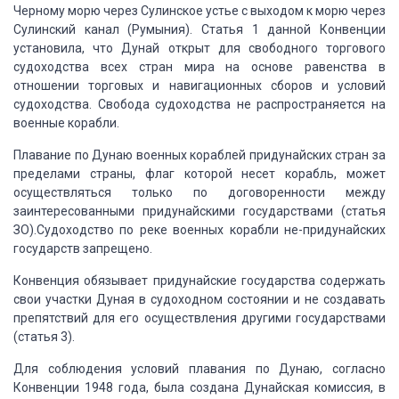
Черному морю через Сулинское устье с выходом к морю через
Сулинский канал (Румыния).
Статья 1 данной Конвенции
установила, что Дунай
открыт для свободного торгового
судоходства всех стран мира на основе равенства
в
отношении торговых и навигационных сборов и условий
судоходства.
Свобода судоходства не распространяется на
военные
корабли.
Плавание по Дунаю
военных кораблей придунайских стран за
пределами страны, флаг которой несет корабль,
может
осуществляться только по договоренности между
заинтересованными придунайскими
государствами (статья
ЗО).Судоходство по реке военных корабли не-придунайских
государств
запрещено.
Конвенция обязывает
придунайские государства содержать
свои участки Дуная в судоходном состоянии и не
создавать
препятствий для его осуществления другими государствами
(статья 3).
Для соблюдения условий
плавания по Дунаю, согласно
Конвенции 1948 года, была создана Дунайская комиссия,
в