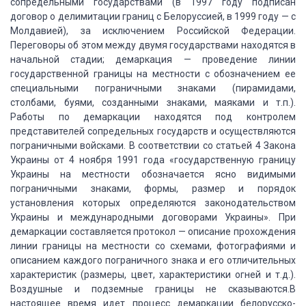
сопредельными государствами (в 1997 году подписан
договор о делимитации границ с Белоруссией, в 1999 году — с
Молдавией), за исключением
Российской Федерации.
Переговоры об этом
между двумя государствами находятся в
начальной стадии; демаркация — проведение
линии
государственной границы на местности с обозначением ее
специальными пограничными
знаками (пирамидами,
столбами, буями, созданными знаками, маяками и т.п.).
Работы по демаркации находятся под контролем
представителей сопредельных государств и осуществляются
пограничными войсками.
В соответствии со статьей 4 Закона
Украины от
4 ноября 1991 года «государственную границу
Украины на местности обозначается ясно
видимыми
пограничными знаками, формы, размер и порядок
установления которых определяются
законодательством
Украины и международными договорами Украины».
При
демаркации составляется протокол — описание
прохождения
линии границы на местности со схемами, фотографиями и
описанием каждого
пограничного знака и его отличительных
характеристик (размеры, цвет, характеристики
огней и т.д.).
Воздушные и подземные границы
не сказываются.В
настоящее время идет процесс демаркации белорусско-