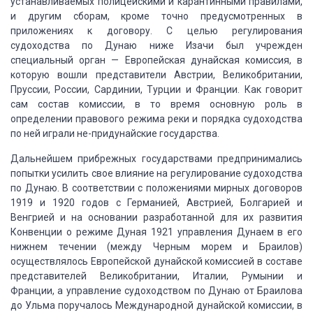
устанавливаемых полицейскими и карантинными правилами,
и другим сборам, кроме точно предусмотренных в
приложениях к договору.
С целью регулирования
судоходства по Дунаю ниже
Изачи был учрежден
специальный орган — Европейская дунайская комиссия, в
которую
вошли представители Австрии, Великобритании,
Пруссии, России, Сардинии, Турции и
Франции.
Как говорит
сам состав комиссии,
в то время основную роль в
определении правового режима реки и порядка судоходства
по ней играли не-придунайские государства.
Дальнейшем прибрежных
государствами предпринимались
попытки усилить свое влияние на регулирование судоходства
по Дунаю.
В соответствии с положениями
мирных договоров
1919 и 1920 годов с Германией, Австрией, Болгарией и
Венгрией и
на основании разработанной для их развития
Конвенции о режиме Дуная 1921 управления
Дунаем в его
нижнем течении (между Черным морем и Браилов)
осуществлялось Европейской
дунайской комиссией в составе
представителей Великобритании, Италии, Румынии и
Франции,
а управление судоходством по Дунаю от Браилова
до Ульма поручалось Международной
дунайской комиссии, в