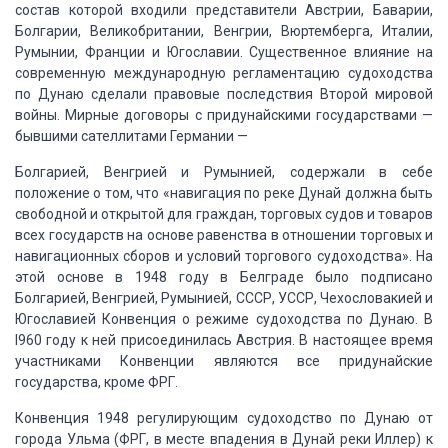
состав которой входили представители Австрии, Баварии,
Болгарии,
Великобритании, Венгрии, Вюртемберга, Италии,
Румынии, Франции и Югославии.
Существенное влияние на
современную международную
регламентацию судоходства
по Дунаю сделали правовые последствия Второй мировой
войны.
Мирные договоры с придунайскими государствами
—
бывшими сателлитами Германии —
Болгарией, Венгрией
и Румынией, содержали в себе
положение о том, что «навигация по реке Дунай должна
быть
свободной и открытой для граждан, торговых судов и товаров
всех государств
на основе равенства в отношении торговых и
навигационных сборов и условий торгового
судоходства».
На
этой основе в 1948 году
в Белграде было подписано
Болгарией, Венгрией, Румынией, СССР, УССР, Чехословакией
и
Югославией Конвенция о режиме судоходства по Дунаю.
В
I960 году к ней присоединилась Австрия.
В настоящее время
участниками Конвенции являются
все придунайские
государства, кроме ФРГ.
Конвенция 1948 регулирующим
судоходство по Дунаю от
города Ульма (ФРГ, в месте впадения в Дунай реки Иллер)
к