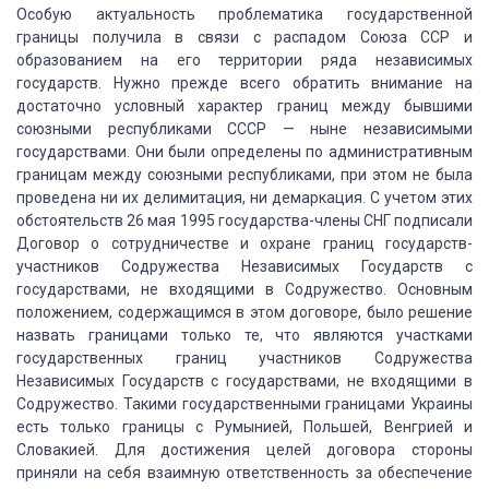
Особую актуальность
проблематика государственной
границы получила в связи с распадом Союза ССР и
образованием
на его территории ряда независимых
государств.
Нужно прежде всего обратить внимание на
достаточно
условный характер границ между бывшими
союзными республиками СССР — ныне независимыми
государствами.
Они были определены по административным
границам между союзными республиками, при этом не была
проведена ни их делимитация,
ни демаркация.
С учетом этих
обстоятельств
26 мая 1995 государства-члены СНГ подписали
Договор о сотрудничестве и охране границ
государств-
участников Содружества Независимых Государств с
государствами, не входящими
в Содружество.
Основным
положением, содержащимся
в этом договоре, было решение
назвать границами только те, что являются участками
государственных границ участников Содружества
Независимых Государств с государствами,
не входящими в
Содружество.
Такими государственными
границами Украины
есть только границы с Румынией, Польшей, Венгрией и
Словакией.
Для достижения целей договора стороны
приняли
на себя взаимную ответственность за обеспечение