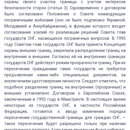
охраны своего участка границы с
учетом интересов
безопасности сторон (статья 3).
Одновременно с договором
было согласовано Положение
о Совете командующих
пограничными войсками (оно не было подписано Украиной,
Молдавией
и Азербайджаном), в функции которого входит
согласование усилий по реализации решений
Совета глав
государств СНГ, касающихся пограничных вопросов.
В 1995
году Советом глав государств СНГ была
принята Концепция
охраны внешних границ, закрепила распределение границ на
внутренние
и внешние.
Согласно ей на внутренних границах
государств СНГ действует режим прозрачности границ.
При их
пересечении гражданами таких государств
не требуется
предъявление каких-либо специальных документов, за
исключением удостоверения
личности.
Следует отметить, что
подобное
разделение границ на внутренние (прозрачные) и
внешние установлено Договором о Европейском
Союзе,
заключенным в 1992 году в Маастрихте.
В
настоящее время
некоторые из государств СНГ, в частности Российская
Федерация, готовятся
к вводу изменения порядка
пересечения государственной границы для граждан СНГ, —
такое пересечение будет разрешено только при наличии
иностранного паспорта.
Если такие тенденции будут набирать