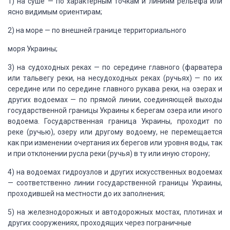
1) на суше — по характерным
точкам и линиям рельефа или
ясно видимым ориентирам;
2) на море — по внешней
границе территориального
моря Украины;
3) на судоходных
реках — по середине главного (фарватера
или тальвегу реки, на несудоходных реках
(ручьях) — по их
середине или по середине главного рукава реки, на озерах и
других
водоемах — по прямой линии, соединяющей выходы
государственной границы Украины к
берегам озера или иного
водоема. Государственная граница Украины, проходит по
реке
(ручью), озеру или другому водоему, не перемещается
как при изменении очертания
их берегов или уровня воды, так
и при отклонении русла реки (ручья) в ту или иную
сторону;
4) на водоемах гидроузлов
и других искусственных водоемах
— соответственно линии государственной границы Украины,
проходившей на местности до их заполнения;
5) на железнодорожных
и автодорожных мостах, плотинах и
других сооружениях, проходящих через пограничные