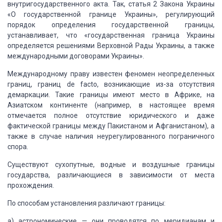
внутригосударственного
акта.
Так, статья 2 Закона Украины
«О государственной
границе Украины», регулирующий
порядок определения государственной границы,
устанавливает,
что «государственная граница Украины
определяется решениями Верховной Рады Украины,
а также
международными договорами Украины».
Международному праву
известен феномен неопределенных
границ, границ de facto, возникающие из-за отсутствия
демаркации.
Такие границы имеют место в
Африке, на
Азиатском континенте (например, в настоящее время
отмечается полное отсутствие
юридического и даже
фактической границы между Пакистаном и Афганистаном), а
также
в случае наличия неурегулированного пограничного
спора.
Существуют сухопутные,
водные и воздушные границы
государства, различающиеся в зависимости от места
прохождения.
По способам установления
различают границы:
а) астрономические
— они проводятся по меридианам и