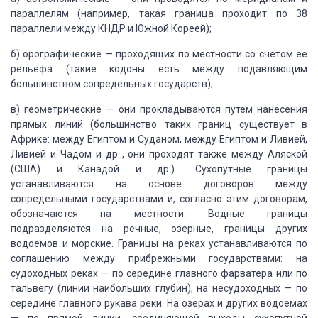
параллелям (например, такая граница проходит по
38
параллели между КНДР и Южной Кореей);
б) орографические
— проходящих по местности со счетом ее
рельефа (такие кодоны есть между подавляющим
большинством сопредельных государств);
в) геометрические
— они прокладываются путем нанесения
прямых линий (большинство таких границ существует
в
Африке: между Египтом и Суданом, между Египтом и Ливией,
Ливией и Чадом и др..,
они проходят также между Аляской
(США) и Канадой и др.)..
Сухопутные границы
устанавливаются на основе
договоров между
сопредельными государствами и, согласно этим договорам,
обозначаются
на местности.
Водные границы
подразделяются
на речные, озерные, границы других
водоемов и морские.
Границы на реках устанавливаются по
соглашению
между прибрежными государствами: на
судоходных реках — по середине главного фарватера
или по
тальвегу (линии наибольших глубин), на несудоходных — по
середине главного
рукава реки.
На озерах и других водоемах