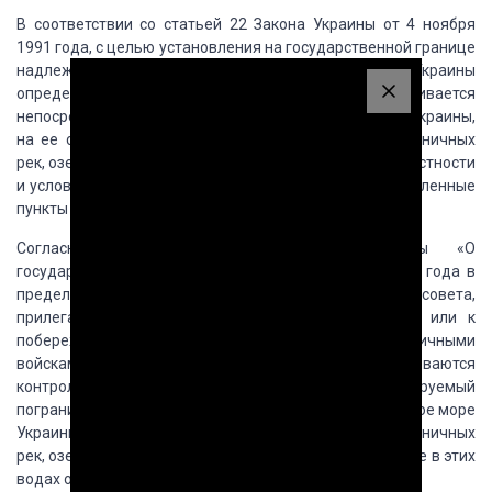
В соответствии со
статьей 22 Закона Украины от 4 ноября
1991 года, с целью установления на государственной
границе
надлежащего порядка Кабинетом Министров Украины
определяется пограничная
полоса устанавливается
непосредственно вдоль государственной границы Украины,
на
ее сухопутных участках или вдоль берегов пограничных
рек, озер и других водоемов
с учетом особенностей местности
и условий.
В
пограничную полосу не включаются населенные
пункты и места массового отдыха населения.
Согласно новой редакции
Закона Украины «О
государственной границе Украины» от 18 июня 1996 года в
пределах
территории района, города, поселка, сельсовета,
прилегающей к Государственной границы
Украины или к
побережью моря, которое охраняется пограничными
войсками Украины,
как правило, устанавливаются
контролируемые пограничные районы.
В контролируемый
пограничный район включаются
также территориальное море
Украины, внутренние воды Украины и часть вод пограничных
рек, озер и других водоемов Украины и расположенные в этих
водах острова.