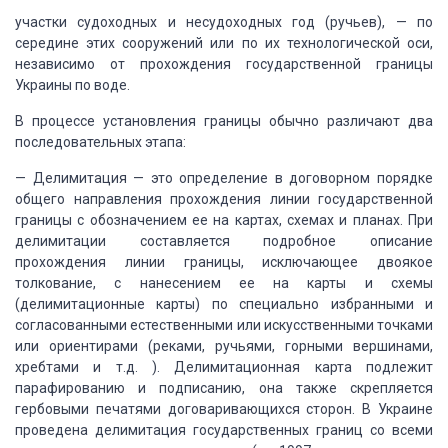
участки судоходных
и несудоходных год (ручьев), — по
середине этих сооружений или по их технологической
оси,
независимо от прохождения государственной границы
Украины по воде.
В процессе установления
границы обычно различают два
последовательных этапа:
— Делимитация — это
определение в договорном порядке
общего направления прохождения линии государственной
границы с обозначением ее на картах, схемах и планах.
При
делимитации составляется подробное описание
прохождения линии границы, исключающее двоякое
толкование, с нанесением ее на карты
и схемы
(делимитационные карты) по специально избранными и
согласованными естественными
или искусственными точками
или ориентирами (реками, ручьями, горными вершинами,
хребтами и т.д. ).
Делимитационная карта
подлежит
парафированию и подписанию, она также скрепляется
гербовыми печатями договаривающихся
сторон.
В Украине
проведена делимитация
государственных границ со всеми