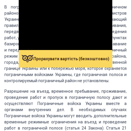
В пограничной полосе
и контролируемом пограничном
районов порядке, определенном Кабинетом Министров
Украины,
устанавливается пограничный режим, включающий
правила въезда, временного пребывания,
проживания,
передвижения граждан Украины и других лиц, проведения
работ, учета и
содержания на пристанях, причалах и в пунктах
базирования самоходных и несамоходных
судов, их плавание
и передвижение во внутренних водах Украины.
Пограничный
режим также распространяется и на
территорию района,
Прорахувати вартість (безкоштовно)
города, поселка, сельсовета, прилегающей к государственной
границе
Украины или к побережью моря, которое охраняется
пограничными войсками Украины,
где пограничная полоса и
контролируемый пограничный район не установлены.
Разрешение на въезд,
временное пребывание, проживание,
проведение работ и пропуск в пограничную полосу
дают и
осуществляют Пограничные войска Украины вместе а
органами внутренних дел.
В необходимых случаях
Пограничные войска Украины
могут вводить дополнительные
временные режимные ограничения на въезд и проведение
работ в пограничной полосе (статья 24 Закона).
Статья 21