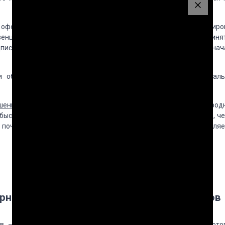
о, оформляют совместным заявлением
или коммюнике. Более широ
венции
и рекомендации, содержащие итоги работы, тексты приня
писание акта, содержащего текст принятого договора, означ
и обязательными, но они уважаются
участниками как мораль
шения, оформленные в виде договора
.
Резолюции международ
 быстрее
формируются, государства соглашаются с ними легче, че
т почву для
соответствующих
правовых норм. Их
значение являе
ирного
разрешения международных споров
в — отрасль международного права,
нормы и принципы кото