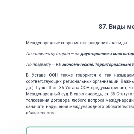
87. Виды 
Международные споры можно разделить
на виды:
По количеству сторон
— на
двусторонние
и
многосто
По предмету
— на
экономические
,
территориальные
и
В Уставе ООН также говорится о так называем
соответствующих региональных организаций. Важн
др.). Пункт 3 ст. 36 Устава
ООН предусматривает, что
Международный суд. В свою очередь, ст. 36 Статута
толкования договора, любого вопроса международн
означать нарушение
международного обязательства
обязательства.