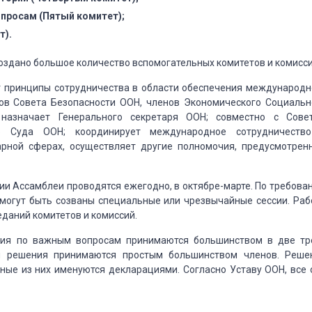
просам (Пятый комитет);
т).
здано большое количество вспомогательных комитетов и комисси
 принципы сотрудничества в области обеспечения международн
ов Совета Безопасности ООН, членов Экономического
Социальн
назначает Генерального секретаря
ООН; совместно с Сове
о Суда ООН; координирует
международное сотрудничеств
арной
сферах, осуществляет другие полномочия, предусмотрен
ии Ассамблеи проводятся ежегодно, в октябре-марте. По требова
могут быть созваны специальные или чрезвычайные
сессии. Раб
еданий комитетов
и комиссий.
ия по важным вопросам принимаются большинством в две тр
 решения принимаются простым большинством членов.
Реше
ные из них именуются декларациями.
Согласно Уставу ООН, все 