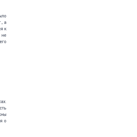
было
, а
ся
к
 не
его
ах.
сть
жны
ся
о