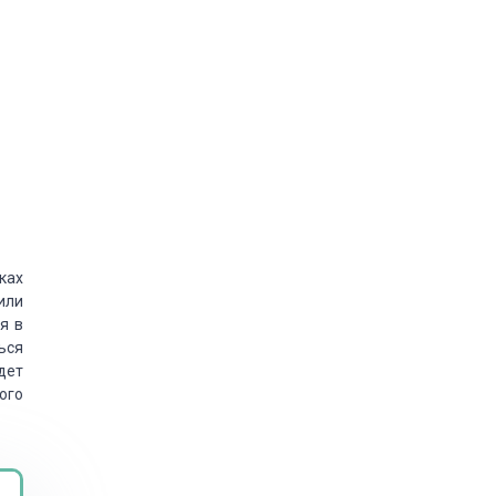
ках
или
ся
в
ься
дет
ого