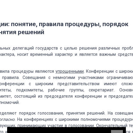
и: понятие,
правила процедуры, порядок
нятия решений
льных делегаций
государств с целью решения различных проб
рактера, носит временный характер и является важным средст
равила процедуры являются
упрощенными
.
Конференции с широк
 правила. Совещания
с немногими участниками ограничиваю
онференции
с широким представительством имеют слож
еты, подкомитеты, рабочие группы, секретариат. Основ
итет, состоящий из председателя конференции и председате
лномочий.
еделяют порядок голосования,
принятия решений. На совещан
огласно
. На конференциях с широкими полномочиями
процедур
твующих, принимающих участие
в голосовании. Окончательный те
то
используется
процедура
консенсуса
— решение принимается 