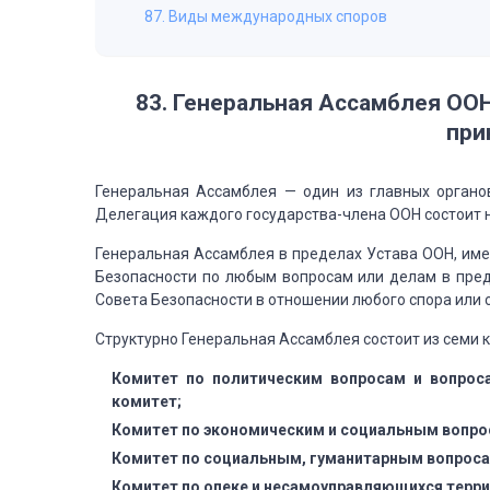
87. Виды международных споров
83. Генеральная Ассамблея ООН,
при
Генеральная Ассамблея — один
из главных органо
Делегация каждого государства-члена ООН состоит н
Генеральная Ассамблея в пределах
Устава ООН, име
Безопасности
по любым вопросам или делам в пред
Совета Безопасности в отношении любого спора или 
Структурно Генеральная Ассамблея
состоит из семи 
Комитет по политическим вопросам
и вопроса
комитет;
Комитет по экономическим и
социальным вопрос
Комитет по социальным, гуманитарным
вопроса
Комитет по опеке и несамоуправляющихся
терри