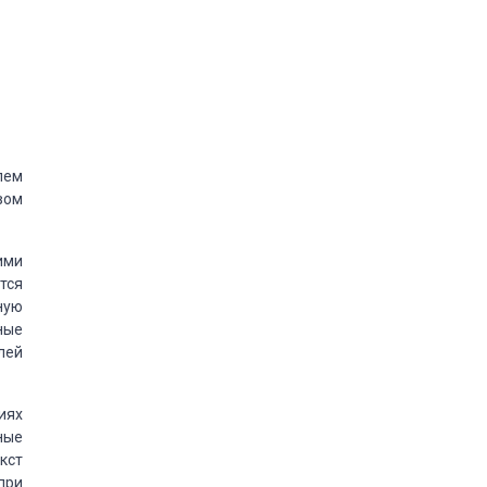
лем
вом
ими
тся
ную
ные
лей
иях
ные
кст
при