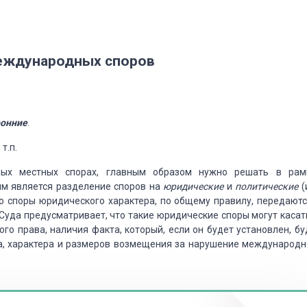
международных споров
ронние
.
 т.п.
ых местных спорах, главным образом
нужно решать в рам
ым является
разделение споров на
юридические
и
политические
(
 споры юридического характера, по общему правилу, передают
 Суда предусматривает, что такие
юридические споры могут касат
ого
права, наличия факта, который, если он будет установлен, бу
, характера и размеров возмещения за нарушение международн