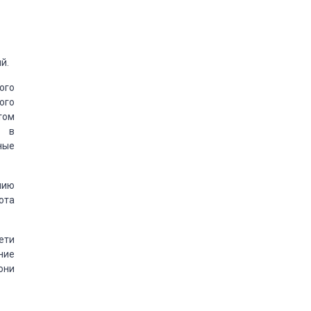
й.
ого
ого
том
о в
ные
нию
ота
ети
ние
они