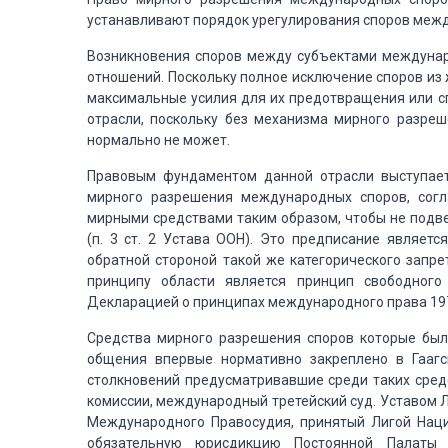
устанавливают порядок урегулирования споров меж
Возникновения споров между субъектами междуна
отношений. Поскольку полное исключение споров и
максимальные усилия для их предотвращения
или с
отрасли, поскольку
без механизма мирного разреш
нормально не может.
Правовым фундаментом данной отрасли выступае
мирного разрешения международных споров, согл
мирными средствами таким образом,
чтобы не подве
(п.
3 ст. 2 Устава ООН). Это предписание является
обратной стороной такой же категорического запр
принципу области является принцип
свободного 
Декларацией
о принципах международного права 197
Средства мирного разрешения споров которые был
общения впервые нормативно закреплено в Гаагс
столкновений предусматривавшие среди
таких сред
комиссии,
международный третейский суд. Уставом Л
Международного Правосудия, принятый Лигой Наци
обязательную юрисдикцию Постоянной Палаты
М