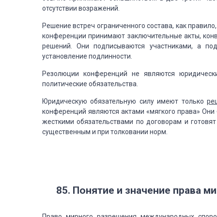
отсутствии
возражений.
Решение встреч ограниченного состава, как правил
конференции принимают заключительные акты, кон
решений. Они подписываются
участниками, а под
установление
подлинности.
Резолюции конференций не являются юридическ
политические обязательства.
Юридическую
обязательную силу имеют только
ре
конференций являются актами «мягкого права» Они
жесткими обязательствами
по договорам и готовя
существенным и при толковании норм.
85. Понятие и значение права м
Право мирного разрешения международных споро