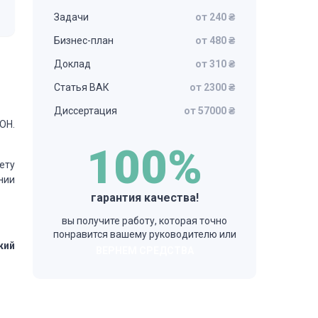
Задачи
от 240 ₴
Бизнес-план
от 480 ₴
Доклад
от 310 ₴
Статья ВАК
от 2300 ₴
Диссертация
от 57000 ₴
ОН.
100%
ету
нии
гарантия качества!
вы получите работу, которая точно
понравится вашему руководителю или
кий
ВЕРНЕМ СРЕДСТВА