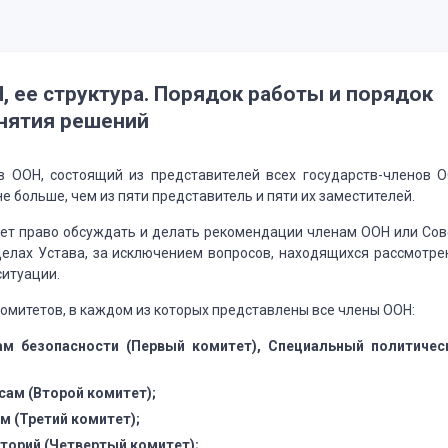
 ее структура.
Порядок работы и порядок
нятия решений
в ООН, состоящий из представителей всех государств-членов О
е больше, чем из пяти представитель
и пяти их заместителей.
ет право обсуждать и делать рекомендации членам ООН или Сов
елах Устава, за исключением вопросов, находящихся
рассмотре
ситуации.
комитетов, в каждом
из которых представлены все члены ООН:
м безопасности (Первый комитет), Специальный политичес
ам (Второй комитет);
м (Третий комитет);
торий (Четвертый комитет);