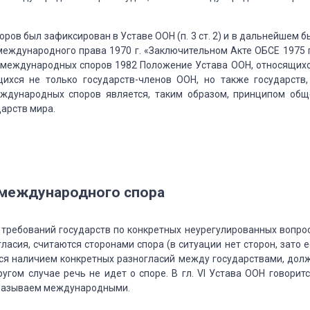
ров был зафиксирован в Уставе
ООН (п. 3 ст. 2) и в дальнейшем 
еждународного права 1970 г. «Заключительном Акте ОБСЕ 1975 г.
международных споров 1982 Положение Устава ООН, относящих
хся не только государств-членов ООН,
но также государств,
еждународных
споров является, таким образом, принципом общ
дарств мира.
 международного спора
требований государств по конкретных неурегулированных вопрос
гласия, считаются сторонами спора
(в ситуации нет сторон, зато е
ся
наличием конкретных разногласий между государствами, дол
угом случае речь не идет о споре. В гл. VI Устава ООН говорит
 называем международными.