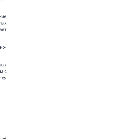
кие
тых
ает
но-
ных
м с
тся
рой