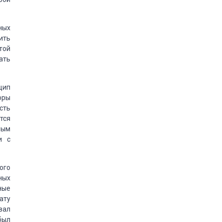
ных
ить
той
ать
цип
оры
сть
тся
ным
и с
ого
ных
ные
ату
вал
был