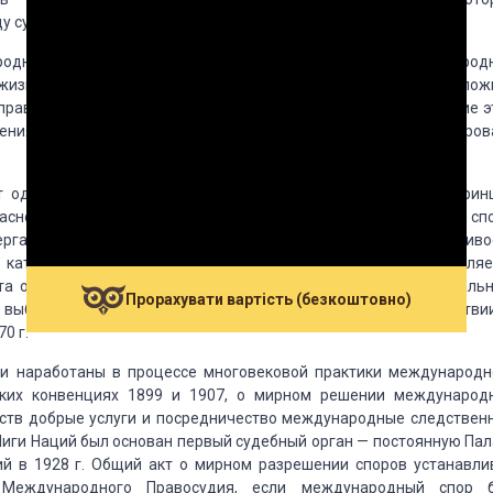
ду субъектами
международного права мирными средствами.
родного права являются неотъемлемым
элементом международ
з жизни международного
сообщества невозможно, следует прилож
праведливого решения. Именно этим обуславливается значение э
ения споров система международных отношений функциониров
т один из основных принципов
международного права — прин
асно
которому государства «решают свои международные сп
ргать угрозе международный мир и безопасность и справедливо
 категорическим и не допускает никаких
исключений. Он являе
ета обращения
к войне в международных отношениях. Специаль
Прорахувати вартість (безкоштовно)
выбора средств мирного разрешения споров в соответстви
0 г.
и наработаны в процессе многовековой
практики международн
ких конвенциях
1899 и 1907, о мирном решении международ
ств добрые услуги и посредничество международные следствен
иги Наций был основан первый судебный орган
— постоянную Пал
й в 1928 г. Общий
акт о мирном разрешении споров устанавли
еждународного Правосудия, если международный спор 