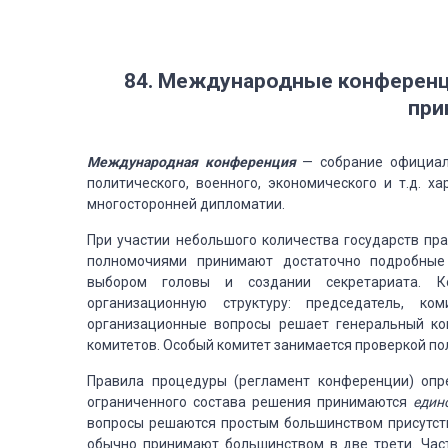
84. Международные конференци
при
Международная
конференция
— собрание официа
политического, военного, экономического
и т.д. ха
многосторонней
дипломатии.
При участии небольшого количества государств п
полномочиями принимают достаточно подробные
выбором головы и создании секретариата. К
организационную структуру: председатель,
комит
организационные вопросы
решает генеральный ком
комитетов. Особый комитет занимается проверкой по
Правила процедуры (регламент конференции) опр
ограниченного состава решения принимаются
един
вопросы решаются простым большинством присутс
обычно принимают большинством в две трети. Час