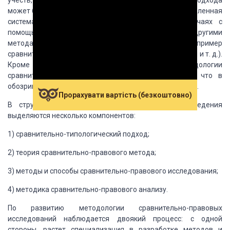
учесть, что в рамках самого сравнительно-правового подхода
может быть использована целая совокупность, определенная
система методов и принципов. В некоторых случаях с
помощью переплетения сравнительного метода с другими
методами образуются его разновидности (например
сравнительно-логический, сравнительно-исторический и т. д.).
Кроме того, с учетом обновления методологии
сравнительного правоведения можно утверждать, что в
обозримой перспективе структура будет усложняться».
Прорахувати вартість (безкоштовно)
В структуре методологии сравнительного правоведения
выделяются несколько компонентов:
1) сравнительно-типологический подход;
2) теория сравнительно-правового метода;
3) методы и способы сравнительно-правового исследования;
4) методика сравнительно-правового анализу.
По развитию методологии сравнительно-правовых
исследований наблюдается двоякий процесс: с одной
стороны, растет специализация в разработке методов и