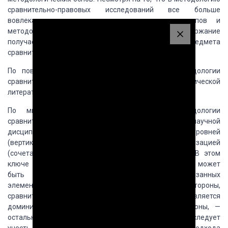
сравнительно-правовых исследований все больше
вовлекается концептуальных подходов, принципов и
методов, разработанных в рамках других наук, их содержание
получает новое нагрузку, обусловлено спецификой предмета
сравнительного правоведения.
По поводу элементного состава структуры методологии
сравнительно-правовых исследований в юридической
литературе существуют различные точки зрения.
По мнению М.А. Дамирли, структура методологии
сравнительного правоведения, как и любой научной
дисциплины, представляет собой иерархию уровней
(вертикальный срез) и своеобразной структуризацией
(сочетание) ее элементов (горизонтальный срез). В этом
ключе методология сравнительного правоведения может
быть представлена как «ансамбль» взаимосвязанных
элементов. Она строится на сочетании, с одной стороны,
сравнительно-правового подхода, который является
доминирующим в ее структуре, и с другой стороны, —
остальных подходов и методов познания. При этом следует