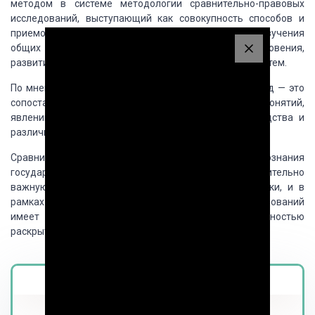
методом в системе методологии сравнительно-правовых
исследований, выступающий как совокупность способов и
приемов выявления, на основе сравнительного изучения
общих и специфических закономерностей, возникновения,
развития, функционирования различных правовых систем.
По мнению О.Ф. Скакун, сравнительно-правовой метод — это
сопоставление однопорядковых юридических понятий,
явлений, процессов и выяснение между ними сходства и
различия.
Сравнительно-правовой метод является способом познания
государственно-правовых явлений, играющий исключительно
важную роль в системе методов юридической науки, и в
рамках методологии сравнительно-правовых исследований
имеет особый статус, позволяющий ему полностью
раскрыться.
Magistr.ua