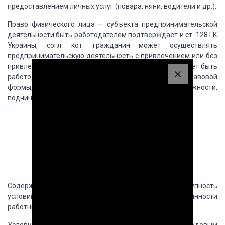
предоставлением личных услуг (повара,
няни, водители и др.).
Право физического лица — субъекта предпринимательской
деятельности
быть работодателем подтверждает и ст. 128 ГК
Украины, согл. кот. гражданин может
осуществлять
предпринимательскую деятельность с привлечением или без
привлечения
наемного труда. Юридическое лицо может быть
работодателем независимо от организационно
— правовой
формы, формы собственности, отраслевой принадлежности,
подчинения и других
признаков.
Содержание и форма
договора
Содержание
трудового договора составляет совокупность
условий, определяющих взаимные права
и обязанности
работника и работодателя.