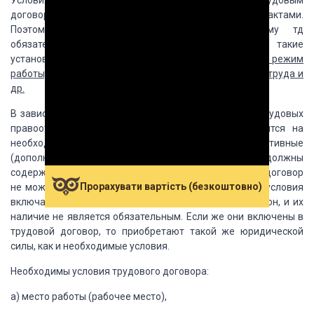
Условия
труда устанавливаются не только трудовым
договором, но и зак-ом и локальными нормат.
актами.
Поэтому с началом работы по заключенному тд
обязательными для выполнения
сторонами явл. такие
установлены в нормативных актах условия,
как режим
работы,
требования по охране труда, системы оплаты труда и
др.
В
зависимости от их важности для возникновения трудовых
правоотношений условия трудового
договора делятся на
необходимые (основные) и факультативные
(дополнительные). Необходимые
условия должны
содержаться в любом трудовом договоре, и без них договор
Прорахувати вартість (безкоштовно)
не может
считаться заключенным. Факультативные условия
включаются в трудовой договор по соглашению
сторон, и их
наличие не является обязательным. Если же они включены в
трудовой договор,
то приобретают такой же юридической
силы, как и необходимые условия.
Необходимы
условия трудового договора:
а) место работы (рабочее место),