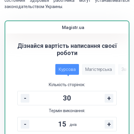
состояния здоровья работника могут устанавливаться
законодательством Украины.
Magistr.ua
Дізнайся вартість написання своєї
роботи
Курсова
Магістерська
Звіт з
Кількість сторінок:
-
+
Термін виконання:
-
+
днів