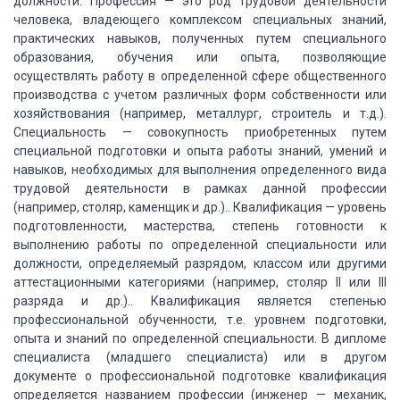
должности. Профессия — это род трудовой деятельности
человека, владеющего комплексом специальных знаний,
практических навыков, полученных
путем специального
образования, обучения или опыта, позволяющие
осуществлять работу
в определенной сфере общественного
производства с учетом различных форм собственности
или
хозяйствования (например, металлург, строитель и т.д.).
Специальность — совокупность
приобретенных путем
специальной подготовки и опыта работы знаний, умений и
навыков,
необходимых для выполнения определенного вида
трудовой деятельности в рамках данной
профессии
(например, столяр, каменщик и др.).. Квалификация — уровень
подготовленности,
мастерства, степень готовности к
выполнению работы по определенной специальности
или
должности, определяемый разрядом, классом или другими
аттестационными категориями
(например, столяр II или III
разряда и др.).. Квалификация является степенью
профессиональной
обученности, т.е. уровнем подготовки,
опыта и знаний по определенной специальности.
В дипломе
специалиста (младшего специалиста) или в другом
документе о профессиональной
подготовке квалификация
определяется названием профессии (инженер — механик,