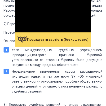
кассационного
обжалования в течении 3 месяцев со дня
провозглашения решения судом
апелляционной инстанции.
Рассмотрение судебных решений в кассационном порядке
осуществляется вколлегиальным судом в
составе 3 судей.
7)
Пересмотр судебных решений ВСУ
Пересмотр судебных
решений ВСУ.
Прорахувати вартість (безкоштовно)
Основания для
пересмотра ВСУ:
если международным судебным учреждением
юрисдикция,которого
признана Украиной,
установлено,что со стороны Украины было допущено
нарушение международных обязательств.
Неодинаковое приминение судом кассационной
инстанции одних и тех
же норм ЗУ «Об уголовной
ответственности» относительно подобных
общественно-
опасных деяний, что повлекло постановление разных по
судебных
решений.
8)
Пересмотр судебных решений по
вновь открывшимся