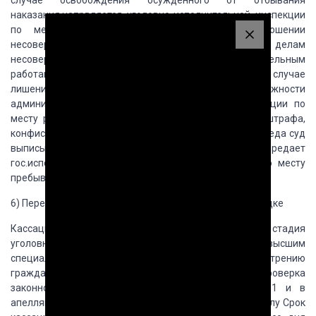
случае освобождения осужденного от отбывания
наказания,напрвляется уголовно-исполнительной инспекции
по месту проживания
осужденного, а в отношении
несовершеннолетнего лица службе по делам
несовершеннолетних; при осуждении к исправительным
работам, в ОВД по месту
проживания осужденного; в случае
лишения права занимать определенные должности
администрации предприятия, учреждения организации по
месту работы; в случае
необходимости взыскания штрафа,
конфискации имущества, взыскания причиненного
рведа суд
выписывает исполнительные листы и передает
гос.исполнителю по месту
проживания лица или по месту
пребывании его имущества
6)
Пересмотр судебных решений в
кассационном порядке
Кассационное
производство- самостоятельная стадия
уголовного производства, в которой высшим
специализированным судом Украины по рассмотрению
гражданских и уголовных дел,
осуществляется проверка
законности и справедливости приговоров судов 1 и в
апелляционной инстанций, вступивших в законную силу Срок