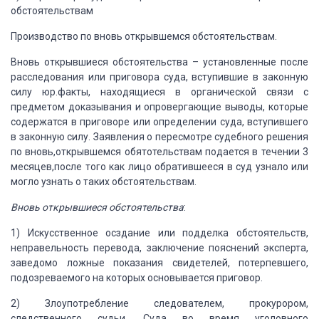
обстоятельствам
Производство по
вновь открывшемся обстоятельствам.
Вновь открывшиеся
обстоятельства – установленные после
расследования или приговора суда,
вступившие в законную
силу юр.факты, находящиеся в органической связи с
предметом доказывания и опровергающие выводы, которые
содержатся в приговоре
или определении суда, вступившего
в законную силу. Заявления о пересмотре
судебного решения
по вновь,открывшемся обятотельствам подается в течении 3
месяцев,после того как лицо обратившееся в суд узнало или
могло узнать о таких обстоятельствам.
Вновь открывшиеся
обстоятельства
:
1)
Искусственное осздание или
подделка обстоятельств,
неправельность перевода, заключение пояснений эксперта,
заведомо ложные показания свидетелей, потерпевшего,
подозреваемого на которых
основывается приговор.
2)
Злоупотребление следователем,
прокурором,
следственного судьи. Суда во время уголовного