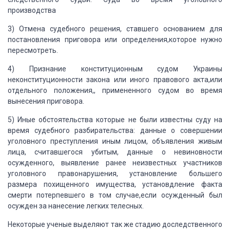
производства
3)
Отмена судебного решения, ставшего
основанием для
постановления приговора или определения,которое нужно
пересмотреть.
4)
Признание конституционным судом
Украины
неконституционности закона или иного правового акта,или
отдельного
положения,, примененного судом во время
вынесения приговора.
5)
Иные обстоятельства которые не
были известны суду на
время судебного разбирательства: данные о совершении
уголовного преступления иным лицом, объявления живым
лица, считавшегося убитым,
данные о невиновности
осужденного, выявление ранее неизвестных участников
уголовного правонарушения, установление большего
размера похищенного имущества,
установдление факта
смерти потерпевшего в том случае,если осужденный был
осужден за нанесение легких телесных.
Некоторые ученые
выделяют так же стадию доследственного