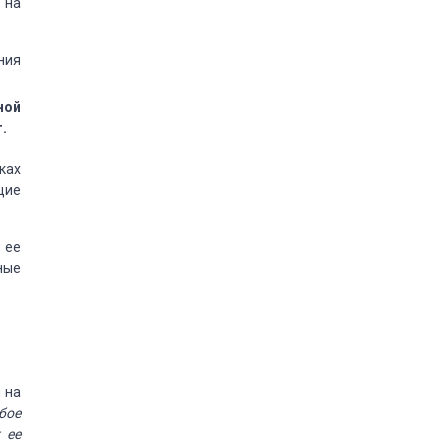
 на
ния
ной
.
ках
щие
 ее
ные
 на
бое
 ее