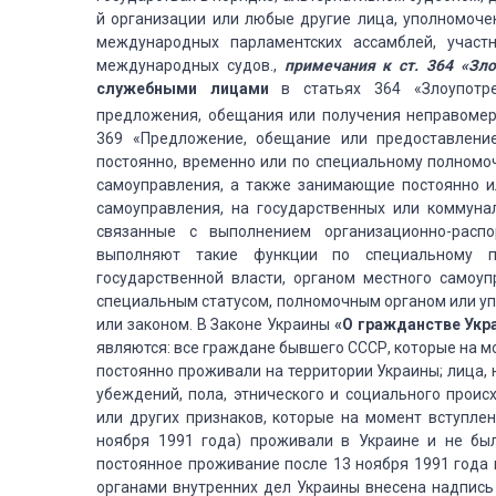
й организации или любые другие лица, уполномоче
международных парламентских ассамблей, участ
международных судов.,
примечания к ст. 364 «З
служебными лицами
в статьях 364 «Злоупотре
предложения, обещания или получения неправоме
369 «Предложение, обещание или предоставлени
постоянно, временно или по специальному полном
самоуправления, а также занимающие постоянно ил
самоуправления, на государственных или коммуна
связанные с выполнением организационно-распо
выполняют такие функции по специальному п
государственной власти, органом местного самоу
специальным статусом, полномочным органом или у
или законом. В Законе Украины
«О гражданстве Укр
являются: все граждане бывшего СССР, которые на м
постоянно проживали на территории Украины; лица, н
убеждений, пола, этнического и социального прои
или других признаков, которые на момент вступлен
ноября 1991 года) проживали в Украине и не был
постоянное проживание после 13 ноября 1991 года
органами внутренних дел Украины внесена надпись 