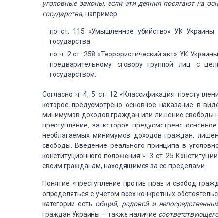
уголовные законы, если эти деяния посягают на ос
государства
, например
по ст. 115 «Умышленное убийство» УК Украины 
государства
по ч. 2 ст. 258 «Террористический акт» УК Украи
предварительному сговору группой лиц с це
государством.
Согласно ч. 4, 5 ст. 12 «Классификация преступле
которое предусмотрено основное наказание в вид
минимумов доходов граждан или лишение свободы на
преступление, за которое предусмотрено основно
необлагаемых минимумов доходов граждан, лишен
свободы. Введение реального принципа в уголовн
конституционного положения ч. 3 ст. 25 Конституци
своим гражданам, находящимся за ее пределами.
Понятие «преступление против прав и свобод граж
определяться с учетом всех конкретных обстоятельс
категории есть
общий, родовой и непосредственны
граждан Украины — также наличие
соответствующего