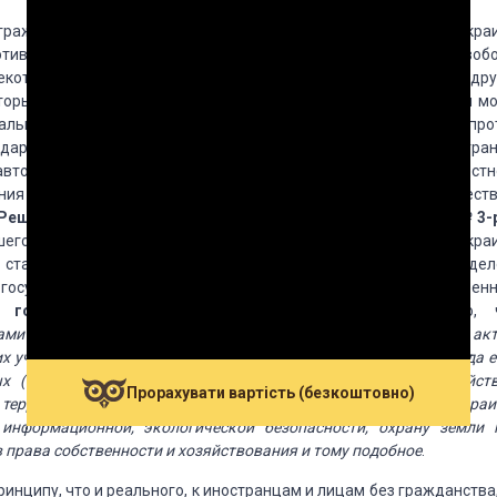
д граждан Украины следует признавать предусмотренные УК Укра
тив свободы, чести и достоинства личности, против половой своб
екоторые преступления против конституционных, трудовых и дру
торые другие. Так, преступлениями против интересов Украины мо
альной безопасности Украины, определенные преступления про
дарственной тайны, неприкосновенности государственных гран
вторитета органов государственной власти, органов местн
ия против журналистов, против мира, безопасности человечеств
 3 Решение Коснтитуцийного Суда Украины от 8 апреля 1999 № 3-р
его арбитражного суда Украины и Генеральной прокуратуры Укра
 статьи 2 Арбитражного процессуального кодекса Украины (дел
 государства в арбитражном суде)», для решения дела существен
 государства»
. В процессе исследования установлено, 
ами Конституции Украины, так и нормами других правовых акт
их участников общественных отношений. В основе первых всегда е
х (политических, экономических, социальных и других) действ
Прорахувати вартість (безкоштовно)
 территориальной целостности, государственной границы Украи
, информационной, экологической безопасности, охрану земли 
 права собственности и хозяйствования и тому подобное
.
нципу, что и реального, к иностранцам и лицам без гражданства,