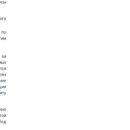
есы
ого
 по
гим
 за
мых
тся
сяч
ние
ции
иту
жно
той
бод