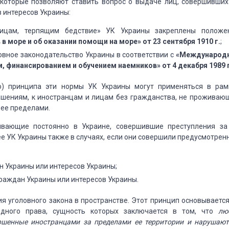
 которые позволяют ставить вопрос о выдаче лиц, совершивших
в интересов Украины:
ицам, терпящим бедствие» УК Украины закреплены положе
 море и об оказании помощи на море» от 23 сентября 1910 г.
;
овное законодательство Украины в соответствии с
«Международ
, финансированием и обучением наемников» от 4 декабря 1989 г
го) принципа эти нормы УК Украины могут применяться в рам
шениям, к иностранцам и лицам без гражданства, не проживаю
 ее пределами.
ивающие постоянно в Украине, совершившие преступления за
ее УК Украины также в случаях, если они совершили предусмотрен
н Украины или интересов Украины;
граждан Украины или интересов Украины.
я уголовного закона в пространстве. Этот принцип основывается
дного права, сущность которых заключается в том, что
лю
ершенные иностранцами за пределами ее территории и нарушают