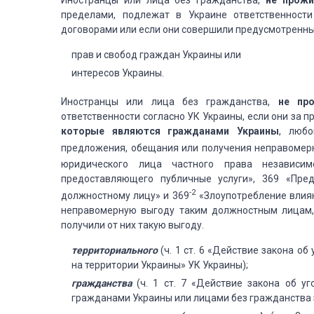
Иностранцы или лица без гражданства,
не прож
пределами, подлежат в Украине ответственност
договорами или если они совершили предусмотренн
прав и свобод граждан Украины или
интересов Украины.
Иностранцы или лица без гражданства,
не пр
ответственности согласно УК Украины, если они за 
которые являются гражданами Украины
, любо
предложения, обещания или получения неправомер
юридического лица частного права независим
предоставляющего публичные услуги», 369 «Пре
-2
должностному лицу» и 369
«Злоупотребление влиян
неправомерную выгоду таким должностным лицам,
получили от них такую выгоду.
территориального
(ч. 1 ст. 6 «Действие закона о
на территории Украины» УК Украины);
гражданства
(ч. 1 ст. 7 «Действие закона об у
гражданами Украины или лицами без гражданства 