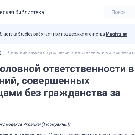
еская библиотека
блиотека Studies работает при поддержке агентства
Magistr.ua
)
Действие закона об уголовной ответственности в отношении 
головной ответственности в
ний, совершенных
цами без гражданства за
ого кодекса Украины (УК Украины))