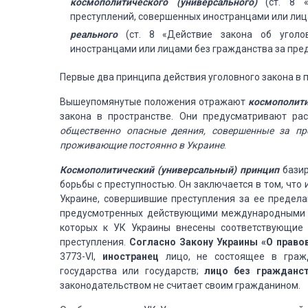
космополитического (универсального)
(ст. 8 
преступлений, совершенных иностранцами или лиц
реального
(ст. 8 «Действие закона об уголо
иностранцами или лицами без гражданства за пре
Первые два принципа действия уголовного закона в 
Вышеупомянутые положения отражают
космополити
закона в пространстве. Они предусматривают рас
общественно опасные деяния, совершенные за пр
проживающие постоянно в Украине
.
Космополитический (универсальный) принцип
базир
борьбы с преступностью. Он заключается в том, что
Украине, совершившие преступления за ее предела
предусмотренных действующими международными до
которых к УК Украины внесены соответствующие 
преступления.
Согласно Закону Украины «О право
3773-VI,
иностранец
лицо, не состоящее в граж
государства или государств;
лицо без гражданс
законодательством не считает своим гражданином.