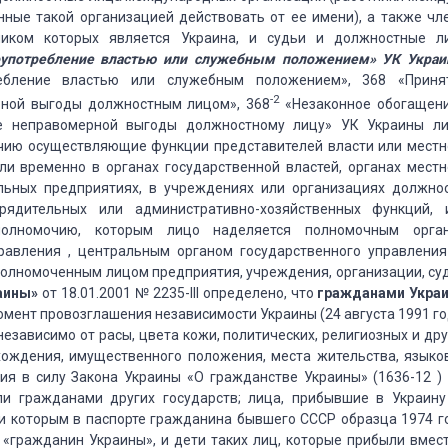
нные такой организацией действовать от ее имени), а также чл
ником которых является Украина, и судьи и должностные л
лоупотребление властью или служебным положением» УК Укра
бление властью или служебным положением», 368 «Приня
-2
рной выгоды должностным лицом», 368
«Незаконное обогащени
е неправомерной выгоды должностному лицу» УК Украины ли
очию осуществляющие функции представителей власти или местн
и временно в органах государственной властей, органах местн
льных предприятиях, в учреждениях или организациях должнос
рядительных или административно-хозяйственных функций, 
олномочию, которым лицо наделяется полномочным орга
правления , центральным органом государственного управления
полномоченным лицом предприятия, учреждения, организации, су
аины»
от 18.01.2001 № 2235-III определено, что
гражданами Укра
омент провозглашения независимости Украины (24 августа 1991 го
езависимо от расы, цвета кожи, политических, религиозных и дру
схождения, имущественного положения, места жительства, языко
ия в силу Закона Украины «О гражданстве Украины» (1636-12 ) 
и гражданами других государств; лица, прибывшие в Украину
 и которым в паспорте гражданина бывшего СССР образца 1974 г
«гражданин Украины», и дети таких лиц, которые прибыли вмест