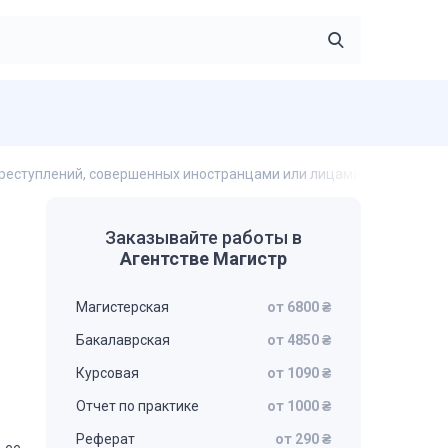
преступлений, совершенных иностранцами или лицами без гражда
Заказывайте работы в
Агентстве Магистр
Магистерская
от 6800 ₴
Бакалаврская
от 4850 ₴
Курсовая
от 1090 ₴
Отчет по практике
от 1000 ₴
Реферат
от 290 ₴