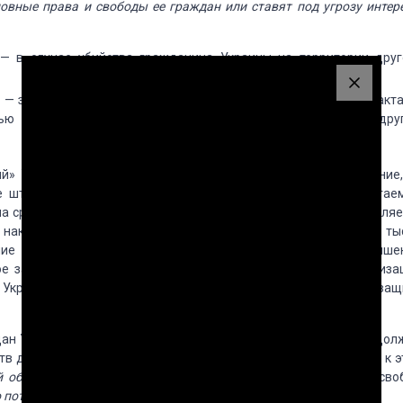
новные права и свободы ее граждан или ставят под угрозу интер
— в случае убийства гражданина Украины на территории друг
ны — за совершение за пределами Украины террористического акта
лью провокации военного конфликта между Украиной и дру
ний» УК Украины,
тяжким преступлением
является преступление,
е штрафа в размере не более двадцати пяти тысяч необлагае
 срок не более десяти лет;
особо тяжким преступлением
являе
е наказание в виде штрафа в размере более двадцать пять ты
ие свободы на срок свыше десяти лет или пожизненное лише
ое законодательство Украины является одной из форм реализа
и Украины, обязывающее государство гарантировать заботу и защ
дан Украины или интересов Украины» является оценочным и дол
тв дела. Однако основным критерием отнесения преступлений к э
й объекты
, а при определении преступлений против прав и сво
 потерпевшего
.