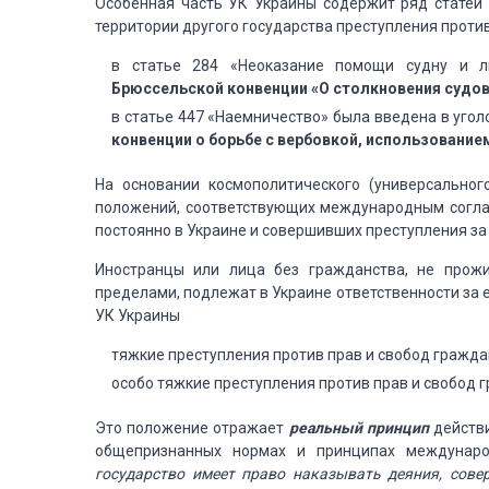
Особенная часть УК Украины содержит ряд статей
территории другого государства преступления проти
в статье 284 «Неоказание помощи судну и л
Брюссельской конвенции «О столкновения судов в
в статье 447 «Наемничество» была введена в угол
конвенции о борьбе с вербовкой, использованием
На основании космополитического (универсально
положений, соответствующих международным согла
постоянно в Украине и совершивших преступления за
Иностранцы или лица без гражданства, не прож
пределами, подлежат в Украине ответственности за 
УК Украины
тяжкие преступления против прав и свобод гражда
особо тяжкие преступления против прав и свобод 
Это положение отражает
реальный принцип
действи
общепризнанных нормах и принципах междунаро
государство имеет право наказывать деяния, сов