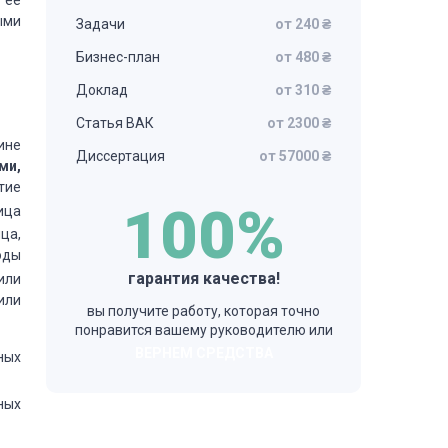
 ее
ыми
Задачи
от 240 ₴
Бизнес-план
от 480 ₴
Доклад
от 310 ₴
Статья ВАК
от 2300 ₴
ине
Диссертация
от 57000 ₴
ми,
тие
100%
ица
ца,
оды
гарантия качества!
или
или
вы получите работу, которая точно
понравится вашему руководителю или
ВЕРНЕМ СРЕДСТВА
ных
ных