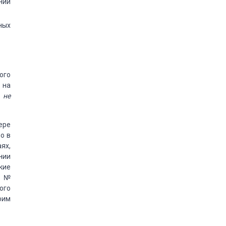
нии
ных
ого
 на
 не
ере
о в
ях,
нии
кие
1 №
ого
оим