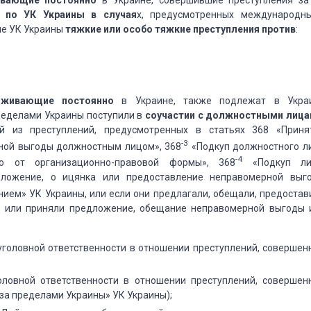
ивающие постоянно
в Украине, совершившие преступления за
и
по УК Украины в случая
х, предусмотренных международн
ые УК Украины
тяжкие или особо тяжкие преступления против
:
оживающие постоянно
в Украине, также подлежат в Укра
пределами Украины поступили в
соучастии с должностными лица
й из преступлений, предусмотренных в статьях 368 «Приня
-3
ной выгоды должностным лицом», 368
«Подкуп должностного л
-4
о от организационно-правовой формы», 368
«Подкуп ли
дложение, о ицянка или предоставление неправомерной выг
ием» УК Украины, или если они предлагали, обещали, предостав
 или приняли предложение, обещание неправомерной выгоды 
б уголовной ответственности в отношении преступлений, совершен
головной ответственности в отношении преступлений, совершен
за пределами Украины» УК Украины);