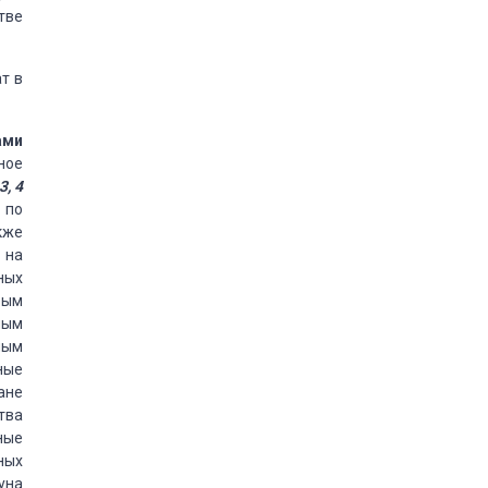
тве
т в
ами
ное
3, 4
 по
кже
 на
ных
рым
ным
ным
ные
ане
тва
ные
ных
уна