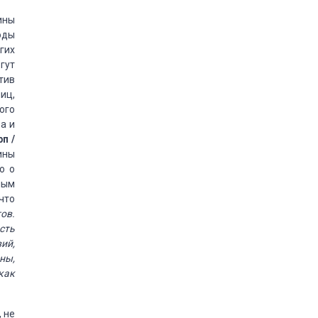
ины
оды
гих
гут
тив
иц,
ого
а и
п /
ины
о о
ным
что
ов.
сть
ий,
ны,
как
 не