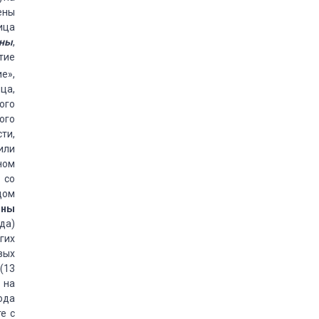
ены
ица
ины
,
тие
е»,
ца,
ого
ого
ти,
или
ном
 со
дом
ины
да)
гих
вых
(13
 на
ода
е с