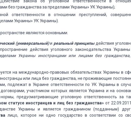
«Действие закона об уголовной ответственности в отноше
ами без гражданства за пределами Украины» УК Украины);
вной ответственности в отношении преступлений, совершен
делами Украины» УК Украины).
пространстве являются основными.
ческий (универсальный)
и
реальный принципы
действия уголовн
пространение действия уголовного законодательства Украины
еделами Украины иностранцами или лицами без гражданства,
уется на международно-правовых обязательствах Украины в сф
 иностранцы или лица без гражданства, не проживающие постоянн
ми, подлежат в Украине ответственности по УК Украины в случа
говорами, участником которых является Украина и на основа
нормы, предусматривающие уголовную ответственность за та
вом статусе иностранцев и лиц без гражданства»
от 22.09.201
данстве Украины и является гражданином (подданным) друг
тва
лицо, которое ни одно государство в соответствии со св