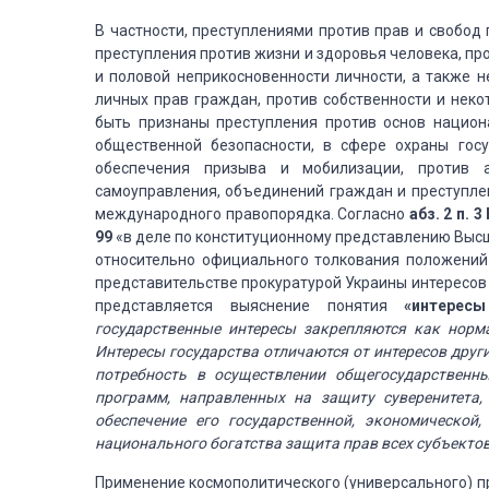
В частности, преступлениями против прав и свобо
преступления против жизни и здоровья человека, про
и половой неприкосновенности личности, а также н
личных прав граждан, против собственности и неко
быть признаны преступления против основ национ
общественной безопасности, в сфере охраны госу
обеспечения призыва и мобилизации, против а
самоуправления, объединений граждан и преступлен
международного правопорядка. Согласно
абз. 2 п.
99
«в деле по конституционному представлению Высш
относительно официального толкования положений
представительстве прокуратурой Украины интересов
представляется выяснение понятия
«интересы
государственные интересы закрепляются как норм
Интересы государства отличаются от интересов друг
потребность в осуществлении общегосударственны
программ, направленных на защиту суверенитета,
обеспечение его государственной, экономической
национального богатства защита прав всех субъектов
Применение космополитического (универсального) при