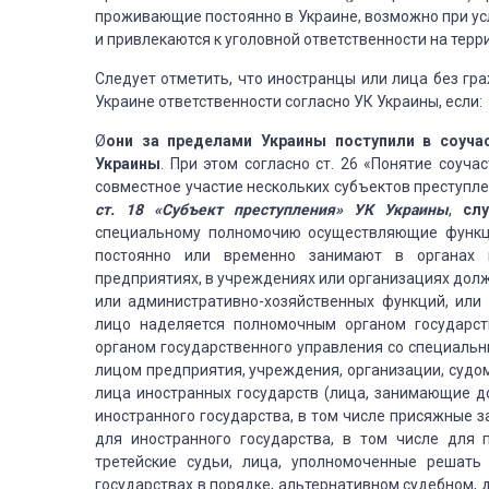
проживающие постоянно в Украине, возможно при усл
и привлекаются к уголовной ответственности на терр
Следует отметить, что иностранцы или лица без гр
Украине ответственности согласно УК Украины, если:
Ø
они за пределами Украины поступили в соуч
Украины
. При этом согласно ст. 26 «Понятие соуч
совместное участие нескольких субъектов преступл
ст. 18 «Субъект преступления» УК Украины
,
сл
специальному полномочию осуществляющие функци
постоянно или временно занимают в органах г
предприятиях, в учреждениях или организациях дол
или административно-хозяйственных функций, или
лицо наделяется полномочным органом государст
органом государственного управления со специал
лицом предприятия, учреждения, организации, судо
лица иностранных государств (лица, занимающие д
иностранного государства, в том числе присяжные з
для иностранного государства, в том числе для 
третейские судьи, лица, уполномоченные решать
государствах в порядке, альтернативном судебном