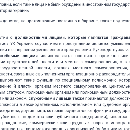
овии, если такие лица не были осуждены в иностранном государс
итории Украины.
ажданства, не проживающие постоянно в Украине, также подлежа
астии с должностными лицами, которые являются граждан
астия» УК Украины соучастием в преступлении является умышлен
ения в совершении умышленного преступления. Руководствуясь
ч. 
ужебными лицами
являются лица, постоянно, временно или
и представителей власти или местного самоуправления, а та
осударственной власти, органах местного самоуправления,
жности, связанные с выполнением организационно-распорядитель
 выполняют такие функции по специальному полномочию, кото
венно й власти, органом местного самоуправления, централь
ьным статусом, полномочным органом или полномочным должност
м или законом;
служебными лицами
также признаются должност
олжности в законодательном, исполнительном или судебном орг
аседатели, другие лица, которые осуществляют функции государс
публичного ведомства или публичного предприятия), иностран
 гражданские, коммерческие или трудовые споры в иностран
, должностные лица международных организаций (работники межд