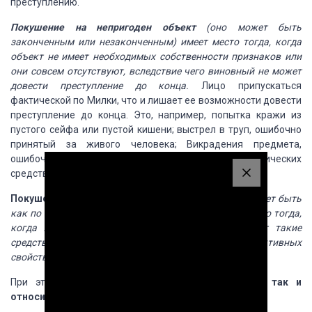
преступлению.
Покушение
на непригоден объект
(оно может быть
законченным или незаконченным) имеет
место тогда, когда
объект не имеет необходимых собственности
признаков или
они совсем отсутствуют,
вследствие чего виновный не может
довести преступление до конца.
Лицо
припускаться
фактической по
Милки, что
и лишает ее возможности довести
преступление до конца.
Это, например, попытка кражи из
пустого сейфа
или пустой кишени; выстрел в труп, ошибочно
принятый за живого человека; Викрадения
предмета,
ошибочно принятого за боевые припасы или наркотических
средства.
Покушение
с негодными средствами
(он также может быть
как по
оконченным, так и незаконченным) имеет место
тогда,
когда лицо ошибочно
или по незнанию
применяет такие
средства, с помощью которых, ре
док их объект объективных
свойств, невозможно
закончить преступление.
При этом
средства могут быть как
абсолютно, так
и
относительно не
пригодными для причинения
вреда.