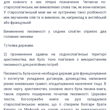
для кожного з них літерні позначення. Читаючи по-
старослов’янськи, ми вимовляємо слова так, як вони написані.
У старослов’янській мові ми не зустрінемо такої розбіжності
між звучанням слів та їх вимовою, як, наприклад в англійській
або французькій
Виникненню писемності у східних слов’ян сприяло два
головних чинники:
1) поява держави;
2) проникнення здавна на східнослов’янські території
християнства, яке було тісно пов’язане з використанням
писемності для релігійних потреб.
Писемність була конче необхідна державі для функціонування
її інститутів: укладання договорів, діловодства, написання
різних князівських грамот, оподаткування населення тощо. В
свою чергу, християнство, основою якого була писана книга,
також сприяло поширенню початків писемності. Церковні
тексти, богослужебні книги на русі складалися
старослов’янською мовою, що її створили болгари брати
Кирило та Мефодій на основі рідного їм македонського