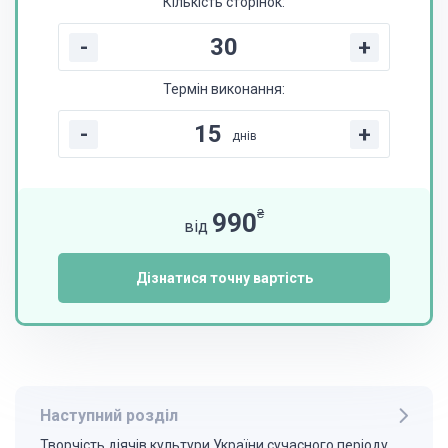
Кількість сторінок:
-
+
Термін виконання:
-
+
днів
₴
990
від
Дізнатися точну вартість
Наступний розділ
Творчість діячів культури України сучасного періоду