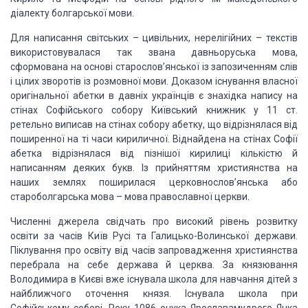
діалекту болгарської мови.
Для написання світських – цивільних, нерелігійних – текстів
використовувалася так звана давньоруська мова,
сформована на основі старослов’янської із запозиченням слів
і цілих зворотів із розмовної мови. Доказом існування власної
оригінальної абетки в давніх українців є знахідка напису на
стінах Софійського собору Київський книжник у 11 ст.
ретельно виписав на стінах собору абетку, що відрізнялася від
поширенної на ті часи кириличної. Віднайдена на стінах Софії
абетка відрізнялася від пізнішої кирилиці кількістю й
написанням деяких букв. Із прийняттям християнства на
наших землях поширилася церковнослов’янська або
староболгарська мова – мова православної церкви.
Численні джерела свідчать про високий рівень розвитку
освіти за часів Київ Русі та Галицько-Волинської держави.
Піклування про освіту від часів запровадження християнства
перебрала на себе держава й церква. За князювання
Володимира в Києві вже існувала школа для навчання дітей з
найближчого оточення князя. Існувала школа при