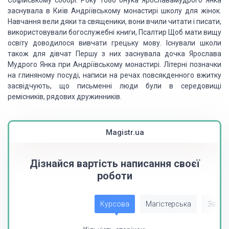
Софійському соборі. Року 1086 онука Ярославамудрого Янка
заснувала в Київ Андріївському монастирі школу для жінок.
Навчання вели дяки та священики, вони вчили читати і писати,
використовували богослужебні книги, Псалтир Щоб мати вищу
освіту доводилося вивчати грецьку мову. Існували школи
також для дівчат Першу з них заснувала дочка Ярослава
Мудрого Янка при Андріївському монастирі. Літерні позначки
на глиняному посуді, написи на речах повсякденного вжитку
засвідчують, що письменні люди були в середовищі
ремісників, рядових дружинників.
Magistr.ua
Дізнайся вартість написання своєї
роботи
Курсова
Магістерська
Звіт з