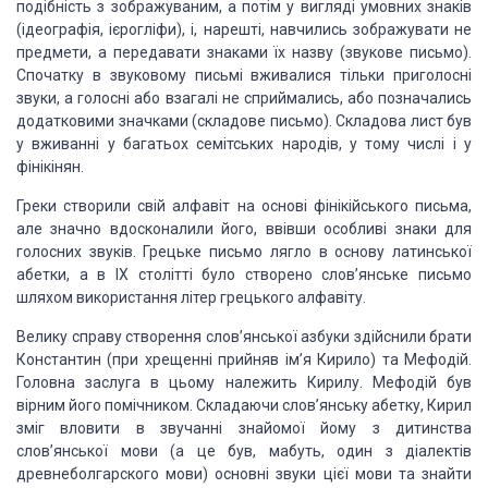
подібність з зображуваним, а потім у вигляді умовних знаків
(ідеографія, ієрогліфи), і, нарешті, навчились зображувати не
предмети, а передавати знаками їх назву (звукове письмо).
Спочатку в звуковому письмі вживалися тільки приголосні
звуки, а голосні або взагалі не сприймались, або позначались
додатковими значками (складове письмо). Складова лист був
у вживанні у багатьох семітських народів, у тому числі і у
фінікінян.
Греки створили свій алфавіт на основі фінікійського письма,
але значно вдосконалили його, ввівши особливі знаки для
голосних звуків. Грецьке письмо лягло в основу латинської
абетки, а в IX столітті було створено слов’янське письмо
шляхом використання літер грецького алфавіту.
Велику справу створення слов’янської азбуки здійснили брати
Константин (при хрещенні прийняв ім’я Кирило) та Мефодій.
Головна заслуга в цьому належить Кирилу. Мефодій був
вірним його помічником. Складаючи слов’янську абетку, Кирил
зміг вловити в звучанні знайомої йому з дитинства
слов’янської мови (а це був, мабуть, один з діалектів
древнеболгарского мови) основні звуки цієї мови та знайти