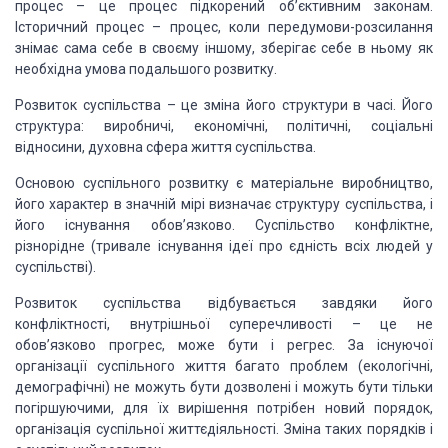
процес – це процес підкорений об’єктивним законам.
Історичний процес – процес, коли передумови-розсилання
знімає сама себе в своєму іншому, зберігає себе в ньому як
необхідна умова подальшого розвитку.
Розвиток суспільства – це зміна його структури в часі. Його
структура: виробничі, економічні, політичні, соціальні
відносини, духовна сфера життя суспільства.
Основою суспільного розвитку є матеріальне виробництво,
його характер в значній мірі визначає структуру суспільства, і
його існування обов’язково. Суспільство конфліктне,
різнорідне (тривале існування ідеї про єдність всіх людей у
суспільстві).
Розвиток суспільства відбувається завдяки його
конфліктності, внутрішньої суперечливості – це не
обов’язково прогрес, може бути і регрес. За існуючої
організації суспільного життя багато проблем (екологічні,
демографічні) не можуть бути дозволені і можуть бути тільки
погіршуючими, для їх вирішення потрібен новий порядок,
організація суспільної життєдіяльності. Зміна таких порядків і