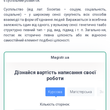
є суспільний розвиток.
Суспільство (від лат. Societas – соціум, соціальність,
соціальне) – у широкому сенсі: сукупність всіх способів
взаємодії та форм об’єднання людей. Виражається їх всебічна
залежність один від одного; у вузькому сенсі: генетично таабо
структурно певний тип – рід, вид, підвид і т. п. Загально-ня,
постає як історично певна цілісність або як відносно
самостійний елемент подібної цілісності.
Magistr.ua
Дізнайся вартість написання своєї
роботи
Курсова
Магістерська
Звіт з
Кількість сторінок: