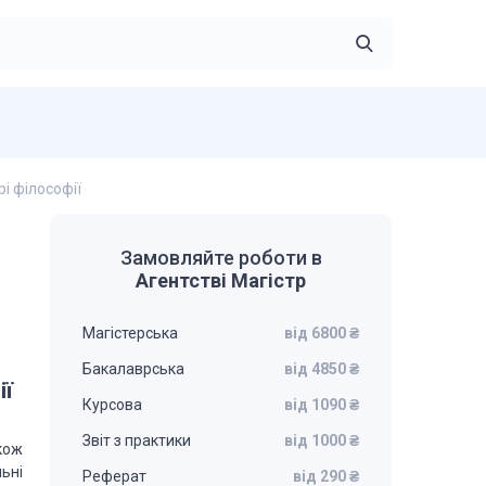
рі філософії
Замовляйте роботи в
Агентстві Магістр
Магістерська
від 6800 ₴
Бакалаврська
від 4850 ₴
ії
Курсова
від 1090 ₴
Звіт з практики
від 1000 ₴
акож
ьні
Реферат
від 290 ₴