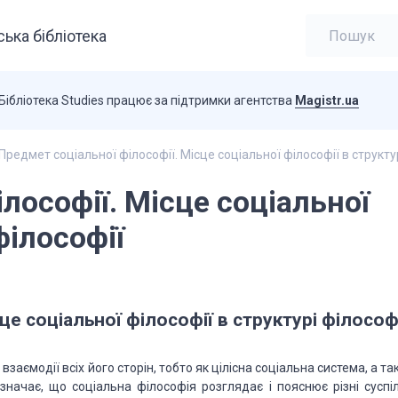
ька бібліотека
Бібліотека Studies працює за підтримки агентства
Magistr.ua
Предмет соціальної філософії. Місце соціальної філософії в структу
лософії. Місце соціальної
філософії
це соціальної філософії в структурі філософ
взаємодії всіх його сторін, тобто як цілісна соціальна система, а т
значає, що соціальна філософія розглядає і пояснює різні суспіл