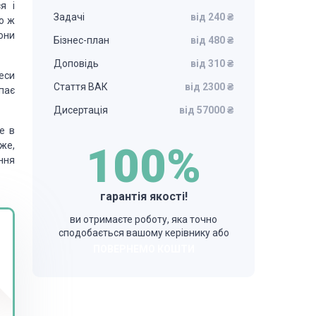
я і
Задачі
від 240 ₴
бо ж
вони
Бізнес-план
від 480 ₴
Доповідь
від 310 ₴
цеси
Стаття ВАК
від 2300 ₴
пає
Дисертація
від 57000 ₴
е в
тже,
100%
ння
гарантія якості!
ви отримаєте роботу, яка точно
сподобається вашому керівнику або
ПОВЕРНЕМО КОШТИ