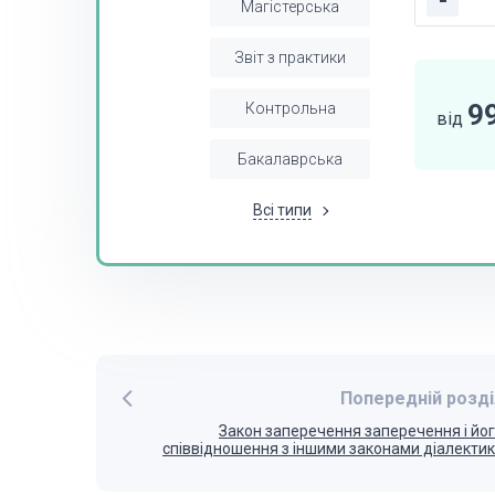
-
Магістерська
Звіт з практики
9
Контрольна
від
Бакалаврська
Всі типи
Попередній розді
Закон заперечення заперечення і йо
співвідношення з іншими законами діалекти