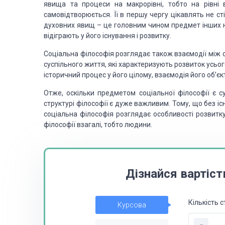
явища та процеси на макрорівні, тобто на рівні 
самовідтворюється. Її в першу чергу цікавлять не ст
духовних явищ – це головним чином предмет інших наук
відіграють у його існування і розвитку.
Соціальна філософія розглядає також взаємодії між соб
суспільного життя, які характеризують розвиток усьо
історичний процес у його цілому, взаємодія його об’єкт
Отже, оскільки предметом соціальної філософії є су
структурі філософії є дуже важливим. Тому, що без і
соціальна філософія розглядає особливості розвитку
філософії взагалі, тобто людини.
Дізнайся вартіст
Кількість с
Курсова