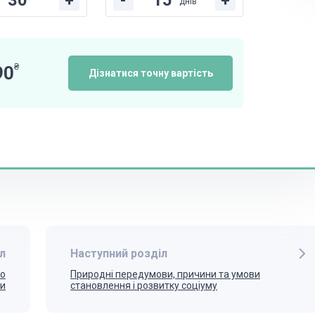
+
-
+
днів
₴
90
Дізнатися точну вартість
л
Наступний розділ
го
Природні передумови, причини та умови
ки
становлення і розвитку соціуму