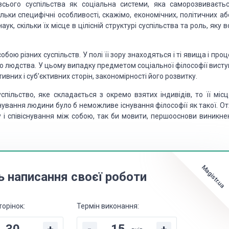
всього суспільства як соціальна системи, яка саморозвиваєтьс
ільки специфічні особливості, скажімо, економічних, політичних а
, скільки їх місце в цілісній структурі суспільства та роль, яку 
ою різних суспільств. У полі її зору знаходяться і ті явища і про
го людства. У цьому випадку предметом соціальної філософії висту
ивних і суб’єктивних сторін, закономірності його розвитку.
спільство, яке складається з окремо взятих індивідів, то її місц
снування людини було б неможливе існування філософії як такої. О
 і співіснування між собою, так би мовити, першооснови виникне
Magistr.ua
ь написання своєї роботи
торінок:
Термін виконання: