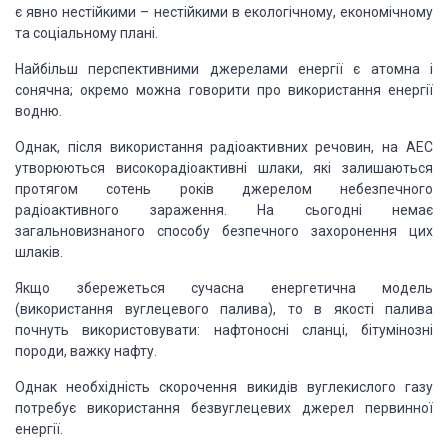
є явно нестійкими – нестійкими в екологічному, економічному
та соціальному плані.
Найбільш перспективними джерелами енергії є атомна і
сонячна; окремо можна говорити про використання енергії
водню.
Однак, після використання радіоактивних речовин, на АЕС
утворюються високорадіоактивні шлаки, які залишаються
протягом сотень років джерелом небезпечного
радіоактивного зараження. На сьогодні немає
загальновизнаного способу безпечного захоронення цих
шлаків.
Якщо збережеться сучасна енергетична модель
(використання вуглецевого палива), то в якості палива
почнуть використовувати: нафтоносні сланці, бітумінозні
породи, важку нафту.
Однак необхідність скорочення викидів вуглекислого газу
потребує використання безвуглецевих джерел первинної
енергії.