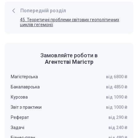
Попередній розділ
45. Теоретичні проблеми світових геополітичних
циклів гегемонії
Замовляйте роботи в
Агентстві Магістр
Магістерська
від 6800 ₴
Бакалаврська
від 4850 ₴
Курсова
від 1090 ₴
Звіт з практики
від 1000 ₴
Реферат
від 290 ₴
Задачі
від 240 ₴
Бізнес-план
від 480 ₴