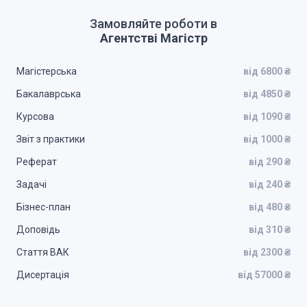
Замовляйте роботи в
Агентстві Магістр
Магістерська
від 6800 ₴
Бакалаврська
від 4850 ₴
Курсова
від 1090 ₴
Звіт з практики
від 1000 ₴
Реферат
від 290 ₴
Задачі
від 240 ₴
Бізнес-план
від 480 ₴
Доповідь
від 310 ₴
Стаття ВАК
від 2300 ₴
Дисертація
від 57000 ₴