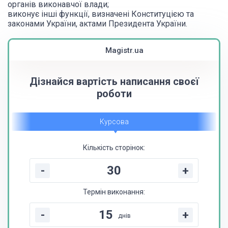
органів виконавчої влади;
виконує інші функції, визначені Конституцією та
законами України, актами Президента України.
Magistr.ua
Дізнайся вартість написання своєї
роботи
Курсова
Кількість сторінок:
Магістерська
-
+
Звіт з практики
Термін виконання:
Контрольна
-
+
днів