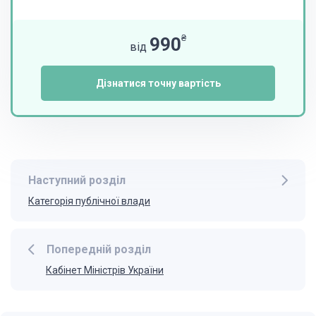
Бакалаврська
₴
990
від
Всі типи
Дізнатися точну вартість
Наступний розділ
Категорія публічної влади
Попередній розділ
Кабінет Міністрів України