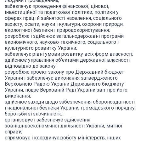
людини і громадянина;
забезпечує прове
дення фінансової, цінової,
інвестиційної та податкової політики; політики у
сферах праці й зайнятості населення, соціального
захисту, освіти, науки і культури, охорони природи,
екологічної безпеки і природокористування;
розробляє і здійснює загальнодержавні програми
економічного, науково-технічного, соціального і
культурного розвитку України;
забезпечує рівні умови розвитку всіх форм власності;
здійснює управління об’єктами державної власності
відповідно до закону;
розробляє проект закону про Державний бюджет
України і забезпечує виконання затвердженого
Верховною Радою України Державного бюджету
України, подає Верховній Раді України звіт про його
виконання;
здійснює заходи щодо забезпечення обороноздатності
і національної безпеки України, громадського порядку,
боротьби зі злочинністю;
організовує і забезпечує здійснення
зовнішньоекономічної діяльності України, митної
справи;
спрямовує і координує роботу міністерств, інших