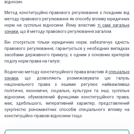
відносин.
Метод конституційно-правового регулювання є похідним від
методу правового регулювання як способу впливу юридичних
норм на суспільні відносини. Йому властиві
ті самі загальні
ознаки
, що й методу правового регулювання загалом.
Він стосується тільки юридичних норм; забезпечує єдність
правового регулювання; гарантується у необхідних випадках
засобами державного примусу; є одним з основних критеріїв
поділу норм права на галузі.
Водночас методу конституційного права властиві й
спеціальні
ознаки
, що дозволяють розмежовувати цю галузь
національного права з іншими: регулює найважливіші
політичні, економічні, соціальні, культурні та інші, суспільні
відносини; обумовлений функціями конституційного права;
має, здебільшого, імперативний характер; представлений
сукупністю різноманітних способів спеціального впливу на
конституційно-правові відносини тощо.