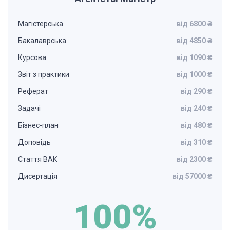
Магістерська
від 6800 ₴
Бакалаврська
від 4850 ₴
Курсова
від 1090 ₴
Звіт з практики
від 1000 ₴
Реферат
від 290 ₴
Задачі
від 240 ₴
Бізнес-план
від 480 ₴
Доповідь
від 310 ₴
Стаття ВАК
від 2300 ₴
Дисертація
від 57000 ₴
100%