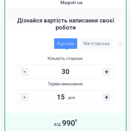
Magistr.ua
Дізнайся вартість написання своєї
роботи
Курсова
Магістерська
Звіт з
Кількість сторінок:
-
+
Термін виконання:
-
+
днів
₴
990
від