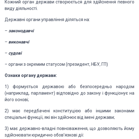
Кожний орган держави створюється для здійснення певного
виду діяльності.
Державні органи управління діляться на:
–
законодавчі
–
виконавчі
–
судові
– органи з окремим статусом (президент, НБУ, ГП)
Ознаки органу держави:
1) формується державою або безпосередньо народом
(наприклад, парламент) відповідно до закону і функціонує на
його основі;
2) має передбачені конституцією або іншими законами
спеціальні функції, які він здійснює від імені держави;
3) має державно-владні повноваження, що дозволяють йому
здійснювати юридично обов’язкові дії: