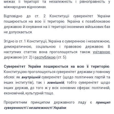
межах її території та незалежність і рівноправність у
міжнародних відносинах.
Відповідно до ст. 2 Конституції суверенітет України
поширюється на всю її територію. Україна є позаблоковою
державою й існування на її території іноземних військових баз
не допускається.
Згідно із ст. 1 Конституції, Україна є суверенною і незалежною,
демократичною, соціальною і правовою державою. В
наступних статтях вона проголошується також
унітарною
державою (ст. 2) і
республікою
(ст. 5).
Суверенітет України поширюється на всю її територію
.
Конституцією проголошується суверенітет держави у повному
обсязі: як
внутрішній
суверенітет (щодо політичних партій та
інших інститутів), так і
зовнішній
, тобто суверенітет щодо
інших держав, до того ж у всіх основних сферах: політичній,
економічній, культурній тощо.
Пріоритетним принципом державного ладу є
принцип
суверенності і незалежності України
.