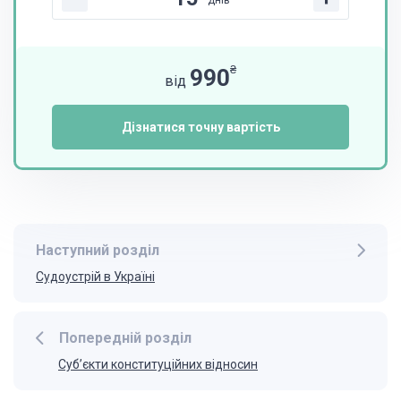
днів
₴
990
від
Дізнатися точну вартість
Наступний розділ
Судоустрій в Україні
Попередній розділ
Суб’єкти конституційних відносин