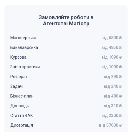
Замовляйте роботи в
Агентстві Магістр
Магістерська
від 6800 ₴
Бакалаврська
від 4850 ₴
Курсова
від 1090 ₴
Звіт з практики
від 1000 ₴
Реферат
від 290 ₴
Задачі
від 240 ₴
Бізнес-план
від 480 ₴
Доповідь
від 310 ₴
Стаття ВАК
від 2300 ₴
Дисертація
від 57000 ₴