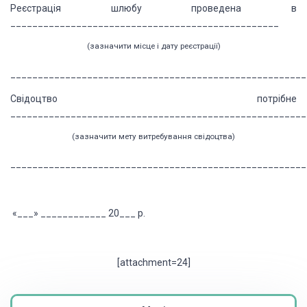
Реєстрація шлюбу проведена в
_________________________________________________
(зазначити
місце і дату реєстрації)
______________________________________________________
Свідоцтво потрібне
______________________________________________________
(зазначити
мету витребування свідоцтва)
______________________________________________________
«___» ____________ 20___ р.
[attachment=24]