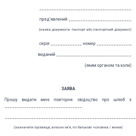
______________________________________
пред’
явлений
__________________________
(назва
документа: паспорт або паспортний документ)
серія _____________ номер ______________,
виданий _______________________________
(яким
органом та коли)
ЗАЯВА
Прошу видати мені повторне
свідоцтво про шлюб з
________________________________
______________________________________________________
(зазначити прізвище, власне
ім’я, по батькові чоловіка / жінки)