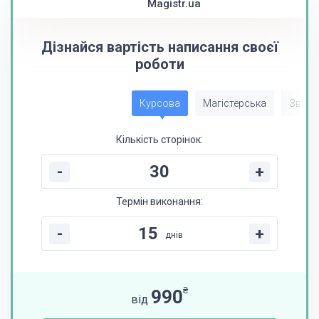
Magistr.ua
Дізнайся вартість написання своєї
роботи
Курсова
Магістерська
Звіт з
Кількість сторінок:
-
+
Термін виконання:
-
+
днів
₴
990
від