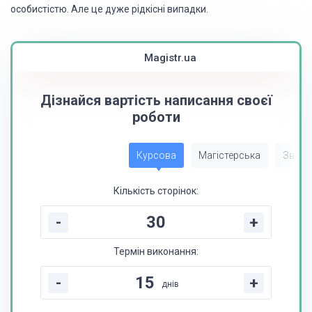
особистістю. Але це дуже рідкісні випадки.
Magistr.ua
Дізнайся вартість написання своєї
роботи
Курсова
Магістерська
Звіт з
Кількість сторінок:
-
+
Термін виконання:
-
+
днів