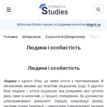
Бібліотека Studies працює за підтримки агентства
Magistr.ua
Головна
Шпаргалки
Соціологія (Шпаргалки)
Людина і о
Людина і особистість
Людина і особистість
Людина
з одного боку, це жива істота з притаманними їй
загальними рисами, що властиві людському роду. З другого
боку людина – істота соціальна, яка розкриває свої сутнісні
риси саме в колективі, у процесі спілкування. За допомогою
цілеспрямованої діяльності (праця), комунікації (мова),
системи оцінки (критика) і самооцінки (самокритика) людина