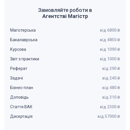
Замовляйте роботи в
Агентстві Магістр
Магістерська
від 6800 ₴
Бакалаврська
від 4850 ₴
Курсова
від 1090 ₴
Звіт з практики
від 1000 ₴
Реферат
від 290 ₴
Задачі
від 240 ₴
Бізнес-план
від 480 ₴
Доповідь
від 310 ₴
Стаття ВАК
від 2300 ₴
Дисертація
від 57000 ₴