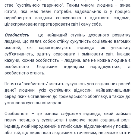
стає “суспільною твариною”. Таким чином, людина – жива
істота, яка має певні потреби, задовольняє їх у процесі
виробництва завдяки спілкуванню і здатності свідомо,
цілеспрямовано перетворювати світ і саму себе.
Особистість
– це найвищий ступінь духовного розвитку
людини, що являє собою стійку сукупність соціально вагомих
якостей, які характеризують індивіда як унікальну
суб’єктивність, здатну освоювати і змінювати світ. Інакше
кажучи, кожна особистість – людина, але не кожна людина є
особистістю. Людським індивідом народжуються, а
особистістю стають.
Поняття “особистість” містить сукупність усіх соціальних ролей
даної людини, усіх суспільних відносин, найважливішими
серед яких є ставлення до громадського обов’язку, а також до
установок суспільної моралі.
Особистість – це ознака
свідомого
індивіда, який займає
певну позицію у суспільстві і виконує певні соціальні ролі.
Індивід, який народжений з глибокими відхиленнями у психіці,
або той, що виріс поза людським оточенням, не зможе стати