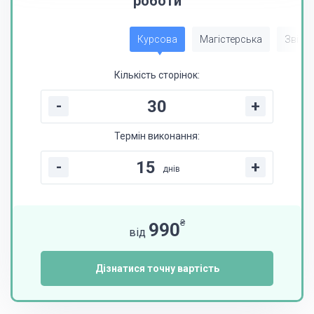
роботи
Курсова
Магістерська
Звіт з
Кількість сторінок:
-
+
Термін виконання:
-
+
днів
₴
990
від
Дізнатися точну вартість