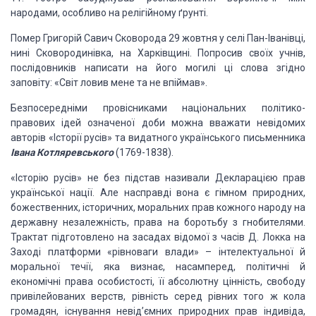
народами, особливо на релігійному ґрунті.
Помер
Григорій Савич Сковорода 29 жовтня у селі Пан-Іванівці,
нині Сковородинівка, на
Харківщині. Попросив своїх учнів,
послідовників написати на його могилі ці
слова згідно
заповіту: «Світ ловив мене та не впіймав».
Безпосередніми
провісниками національних політико-
правових ідей означеної доби можна вважати
невідомих
авторів «Історії русів» та ви­датного українського письменника
Івана Котляревського
(1769-1838).
«Історію
русів» не без підстав називали Декларацією прав
української нації. Але
насправді вона є гімном природних,
божественних, історичних, моральних прав
кожного народу на
державну незалежність, права на бо­ротьбу з гнобителями.
Трактат підготовлено на засадах відомої з часів Д. Локка на
Заході платформи
«рівноваги влади» – інтелектуальної й
моральної течії, яка визнає, насамперед,
політичні й
економічні права особистості, її абсолютну цінність, свободу
привілейованих верств, рівність серед рівних того ж кола
громадян, існування
невід’ємних при­родних прав індивіда,