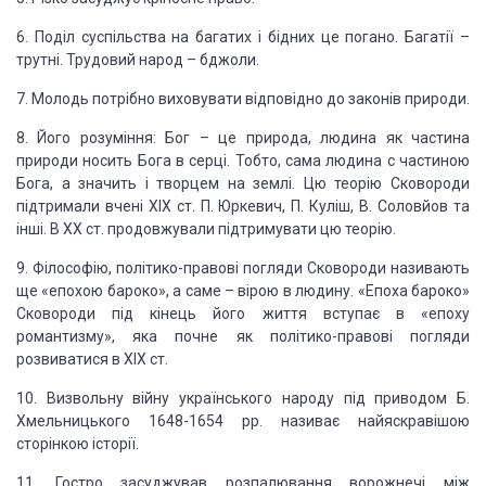
6. Поділ суспільства на багатих і бідних це погано. Ба­гатії
–
трутні. Трудовий народ – бджоли.
7. Молодь потрібно виховувати відповідно до
законів природи.
8. Його розуміння: Бог – це природа, людина як частина
природи
носить Бога в серці. Тобто, сама людина с частиною
Бога, а значить і творцем на
землі. Цю теорію Сковороди
підтримали вчені XIX ст. П. Юркевич, П. Куліш, В.
Соловйов та
інші. В XX ст. продовжували підтримувати цю теорію.
9. Філософію,
політико-правові погляди Сковороди називають
ще «епохою бароко», а саме – вірою
в людину. «Епоха бароко»
Сковороди під кінець його життя вступає в «епоху
романтизму», яка почне як політико-правові погляди
розвиватися в XIX ст.
10. Визвольну
війну українського народу під приводом Б.
Хмельницького 1648-1654 рр. називає
найяскравішою
сторінкою історії.
11. Гостро засуджував розпалювання ворожнечі
між