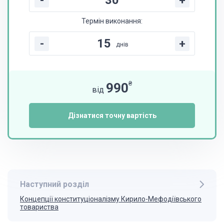
-
+
Термін виконання:
-
+
днів
₴
990
від
Дізнатися точну вартість
Наступний розділ
Концепції конституціоналізму Кирило-Мефодіївського
товариства