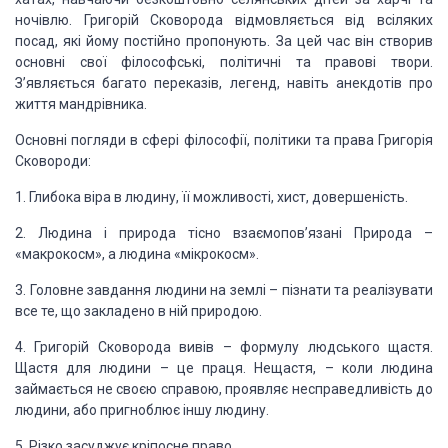
ночівлю.
Григорій Сковорода відмовляється від всіляких
посад, які йому постійно
пропонують. За цей час він створив
основні свої філософські, політичні та право­ві
твори.
З’являється багато переказів, легенд, навіть анекдотів про
життя
мандрівника.
Основні
погляди в сфері філософії, політики та
права Григорія
Ско­вороди:
1. Глибока
віра в людину, її можливості, хист, довершеність.
2. Лю­дина і природа тісно
взаємопов’язані Природа –
«макрокосм», а людина «мікрокосм».
3. Головне
завдання людини на землі – пізнати та реа­лізувати
все те, що закладено в ній
природою.
4. Григорій Сковорода вивів – формулу людського щастя.
Щастя для
людини – це праця. Не­щастя, – коли людина
займається не своєю справою,
проявляє неспра­ведливість до
людини, або пригноблює іншу людину.
5. Різко
засуджує кріпосне право.