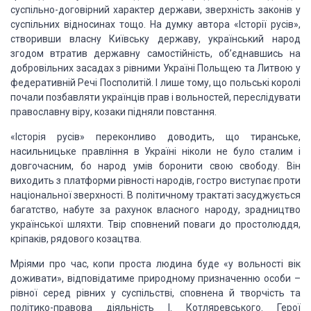
суспільно-договірний характер держави,
зверхність законів у
суспільних відносинах тощо. На думку автора «Історії
русів»,
створивши власну Київську державу, український народ
згодом втратив
державну самостійність, об’єднавшись на
добровільних засадах з рівни­ми Україні
Польщею та Литвою у
федеративній Речі Посполитій. І лише тому, що польські
королі
почали позбавляти українців прав і вольностей, переслідувати
православну
віру, козаки підняли повстання.
«Історія
русів» переконливо доводить, що
тиранське,
насильницьке правління в Україні ніколи не було сталим і
довгочасним, бо народ умів боронити
свою свободу. Він
виходить з платформи рівності народів, гостро виступає проти
національної зверхності. В політичному трактаті засуджується
багатство, набуте
за рахунок власного народу, зрадництво
української шляхти. Твір сповнений
поваги до простолюддя,
кріпаків, рядового козацтва.
Мріями про
час, копи проста людина буде «у вольності вік
дожива­ти», відповідатиме
природному призначенню особи –
рівної серед рівних у суспільстві, сповнена й
творчість та
політико-правова діяльність І. Кот­ляревського. Герої