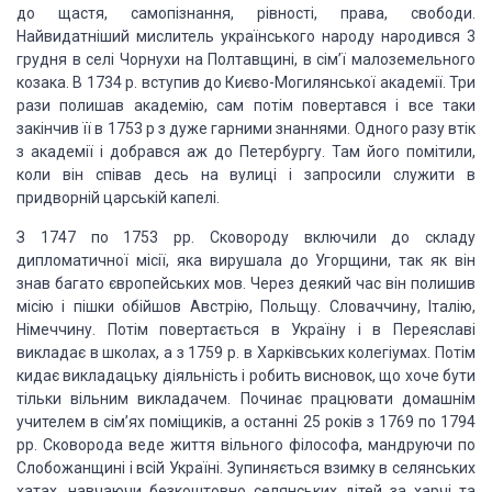
до щастя, самопізнання, рівності, права,
свободи.
Найвидатніший мислитель українського народу народився 3
грудня в селі
Чорнухи на Полтавщині, в сім’ї малоземель­ного
козака. В 1734 р. вступив до
Києво-Могилянської академії. Три
рази полишав академію, сам потім повертався і
все таки
закінчив її в 1753 р з дуже гарними знаннями. Одного разу втік
з
академії і добрався аж до Петербургу. Там його помітили,
коли він співав десь
на вулиці і запро­сили служити в
придворній царській капелі.
З 1747 по
1753 рр. Сковороду включили до складу
дипломатичної місії, яка вирушала до
Угорщини, так як він
знав багато європейських мов. Через деякий час він полишив
місію і пішки обійшов Австрію, Польщу. Словаччину, Італію,
Німеччину. Потім
повертається в Україну і в Переяславі
викладає в школах, а з 1759 р. в
Харківських колегіумах. Потім
кидає викладацьку діяльність і робить висновок,
що хоче бути
тільки вільним викладачем. Починає працювати домашнім
учителем в
сім’ях поміщиків, а останні 25 років з 1769 по 1794
рр. Сковорода веде життя
вільного філософа, мандруючи по
Слобожанщині і всій Україні. Зупиняється взимку
в селянських
хатах, навчаючи безко­штовно селянських дітей за харчі та