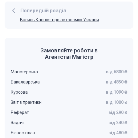
Попередній розділ
Василь Капніст про автономію України
Замовляйте роботи в
Агентстві Магістр
Магістерська
від 6800 ₴
Бакалаврська
від 4850 ₴
Курсова
від 1090 ₴
Звіт з практики
від 1000 ₴
Реферат
від 290 ₴
Задачі
від 240 ₴
Бізнес-план
від 480 ₴