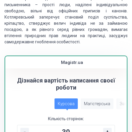
письменника
– прості люди, наділені індивідуальною
свободою, вільні від офіційних приписів
і канонів.
Котляревський запе­речує становий поділ суспільства,
кріпацтво,
стверджує велич індивіда не за займаною
посадою, а як рівного серед рівних громадян,
вимагає
втілення природних прав людини на практиці, засуджує
самодержавне
гноблення особистості.
Magistr.ua
Дізнайся вартість написання своєї
роботи
Курсова
Магістерська
Звіт з
Кількість сторінок: