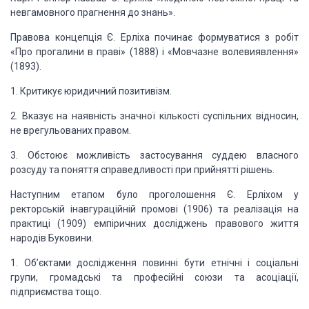
невгамовного прагнення до знань».
Правова концепція Є. Ерліха починає формуватися з робіт
«Про прогалини в
праві» (1888) і «Мовчазне волевиявлення»
(1893).
1. Кри­тикує юридичний
позитивізм.
2. Вказує на наявність значної кількості суспільних відносин,
не
врегульованих правом.
3. Обстоює можливість застосування суддею власного
розсуду та поняття справедливості при прийнятті рішень.
Наступним етапом було проголошення Є. Ерліхом у
ректорській інавгураційній промові (1906) та реалізація на
практиці (1909) емпі­ричних досліджень
правового життя
народів
Буковини.
1. Об’єктами дослідження повинні бути етнічні і соціальні
групи, громадські та про­фесійні союзи та асоціації,
підприємства тощо.