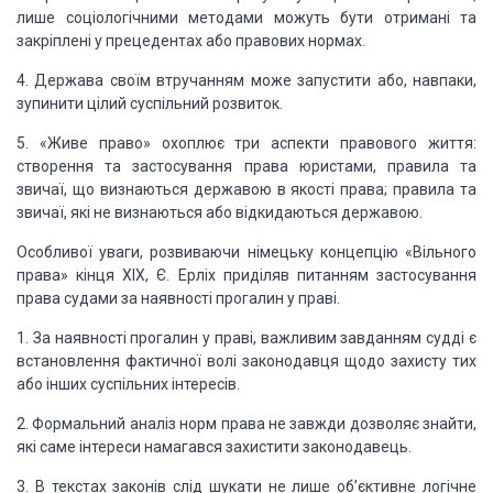
лише соціологічними методами
можуть бути отримані та
закріплені у прецедентах або правових нормах.
4. Держава
своїм втручанням може запустити або, навпаки,
зупинити цілий суспіль­ний
розвиток.
5. «Живе право» охоплює три аспекти правового життя:
створення та
застосування права юристами, правила та
звичаї, що ви­знаються державою в
якості права; правила та
звичаї, які не визнаються або відкидаються державою.
Особливої уваги,
розвиваючи німецьку концепцію «Вільного
права» кінця XIX, Є. Ерліх приділяв
питанням застосування
права судами за на­явності прогалин у праві.
1. За
наявності прогалин у праві, важливим завданням судді є
встановлення фактичної
волі законодавця щодо за­хисту тих
або інших суспільних інтересів.
2.
Формальний аналіз норм права не завжди дозволяє знайти,
які саме інтереси
намагався захистити законодавець.
3. В текстах законів слід шукати не лише об’єктивне
ло­гічне