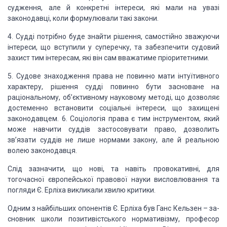
судження, але й конкретні інтереси, які мали на увазі
законодавці,
коли формулювали такі закони.
4. Судді потрібно буде знайти рішення, самостійно
зважуючи
інтереси, що вступили у суперечку, та забезпечити судовий
захист тим
інтересам, які він сам вважатиме пріоритетними.
5. Судове знаходження права не
повинно мати інтуїтивного
характеру, рішення судді повинно бути засноване на
раціональному, об’єктивному науковому методі, що дозволяє
достеменно встановити
соціальні інтер­еси, що захищені
законодавцем. 6. Соціологія права є тим
інструментом, який
може навчити суддів застосовувати право, дозволить
зв’язати
суддів не лише нормами закону, але й реальною
волею законодавця.
Слід зазначити, що
нові, та навіть провокативні, для
тогочасної європейської правової науки
висловлювання та
погляди Є. Ерліха ви­кликали хвилю критики.
Одним з найбільших
опонентів Є. Ерліха був Ганс Кельзен – за­
сновник школи позитивістського
нормативізму, професор