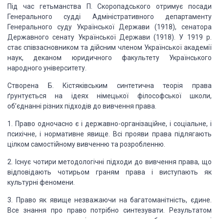
Під час гетьманства
П. Скоропадського отримує посади
Генерально­го судді Адміністративного
департаменту
Генерального суду Української Держави (1918), сенатора
Державного
сенату Української Держави (1918). У 1919 р.
стає співзасновником та дійсним
членом Української академії
наук, деканом юридичного факультету Українського
народного університету.
Створена Б.
Кістяківським синтетична теорія права
ґрунтується на ідеях німецької
філософської школи,
об’єднанні різних підходів до
вивчення права.
1.
Право одночасно є
і
державно-організаційне, і соціальне, і
психічне, і нормативне явище. Всі прояви
права підляга­ють
цілком самостійному вивченню та розробленню.
2. Існує чотири
методологічні підходи до вивчення права, що
відповідають чотирьом граням права
і виступають як
культурні феномени.
3. Право як явище незважаючи на
багатоманітність, єдине.
Все знання про право потрібно синтезувати. Результатом