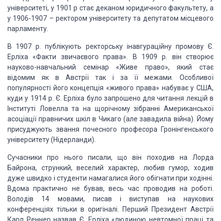
університеті, у 1901 р стає деканом
юридичного факультету, а
у 1906-1907 – ректором універ­ситету та депутатом
місцевого
парламенту.
В 1907 р. публікують ректорську інавгураційну промову Є.
Ерліха «Факти
звичаєвого права». В 1909 р. він створює
науково-навчальний семінар «Живе
право», який стає
відомим як в Австрії так і за її меж­ами. Особливої
популярності його концепція «живого права» набуває у США,
куди у 1914 р. Є.
Ерліха було запрошено для читання лекцій в
Інституті Ловелла та на щорічному
зібранні Американської
асоціації правничих шкіл в Чикаго (але завадила війна).
Йому
присуджують зван­ня почесного професора Гронінгенського
університету
(Нідерланди).
Сучасники про нього писали, що він походив на Лорда
Байрона, стрункий,
веселий характер, любив гумор, ходив
дуже швидко і студенти намагалися його
обігнати при ходінні.
Вдома практично не бував, весь час проводив на роботі.
Володів 14 мовами, писав і виступав на науко­вих
конференціях тільки в
оригіналі. Перший Президент Австрії
Карл Реннер назвав Є. Ерліха «людиною
невтомної праці та