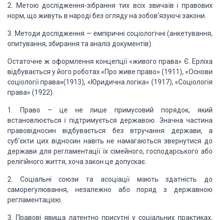
2. Метою досліджен­ня-зібрання тих всіх звичаїв і правових
норм, що живуть в народі без огляду на зобов’язуючі закони.
3. Методи
дослідження — емпіричні соціологічні (анкетування,
опитування, збирання та
аналіз документів).
Остаточне ж
оформлення концепції «живого права» Є. Ерліха
відбувається у його роботах «Про
живе право» (1911), «Основи
соціології права
»
(1913), «Юридична логіка» (1917), «Соціологія
права» (1922).
1.
Право – це не лише примусовий порядок, який
встановлюється і під­тримується
державою. Значна частина
правовідносин відбувається без втручання держави, а
суб’єкти цих відносин навіть не намагаються звернутися до
держави для
регламентації їх сімейного, господарсько­го або
релігійного життя, хоча закон
це допускає.
2. Соціальні союзи та асоціації мають здатність до
саморегулювання, незалежно або по­ряд з державною
регламентацією.
3. Правові
явища латентно присутні у соціальних практиках,