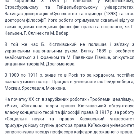
за кордоном. З 1895 р. навчався у Берлінському,
Страсбурзькому та Гейдельбергському
університетах.
Захищає дис­ертацію
«Суспільство та індивід» (1898) та стає
доктором філософії. Його роботи отримували схвальні відгуки
таких
відомих німецьких філософів
права га соціологів, як Г.
Кельзен, Г. Єллінек та М. Вебер.
В той же час Б. Кістяківський не полишає і зв’язку з
українським на­ціональним рухом. Влітку
1889 р. особисто
знайомиться з І. Франком та М. Павликом Пізніше, опікується
виданням творів М. Драгоманова.
З 1900 по 1911 р. живе то в Росії то за кордоном, постійно
зазнає утисків
по­ліції. Працює в університетах Гейдельберга,
Москви, Ярославля,
Мюнхена.
На початку XX ст. в зарубіжних роботах «Проблеми
ідеалізму»,
«Віхи»,
«Загальна теорія права» Кістяківський обгрунтовує
власну кон­цепцію теорії та філософії права. В 1917 р.
за роботу
«Соціальні науки та право»
Харківський університет
присуджує йому ступінь доктора права. Київський університет
запропонував
посаду професора кафедри державного
права.