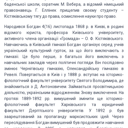
баденської школи, соратник М.
Вебера, а відомий німецький
правознавець Г. Еллінек прищепив своєму студенту –
Кістяківському тягу до права, осмислення науки про право.
Народився Богдан 4(16) листопада 1868 р.
в Києві, в родині
відомого юриста, професора Київського університету,
активного члена
організа­ції «Громада» – О. Ф.
Кістяківського.
Навчаючись в Київській
гімназії Богдан організує серед учнів
український культурний гурток, за що його виключають з
гімназії. Це було перше, з багатьох його
виключень з
навчальних закладів через
політичні погляди. Він послідовно
змінює Чернігівську гімназію, Олександрійську гімназію в
Ревелі. Поверта­ється в Київ і у 1888 р. вступає на
історико-
філологічний факультет університету
Святого Володимира, де
знайомиться з Д. Антоновичем. Займається просвітницькою
діяльністю,
українським відродженням. Знову
виключення. На
протязі 1889-1892 рр. вимушений змінити ще історико-
філологічний факультет Харківського
та юридичний
факультет Дерптського
університетів. У 1892 р. був
заарештований за пропаган­ду марксистських ідей. Через
переслідування
Богдан вимушений був продовжити
навчання