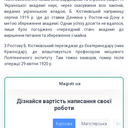
Укра­їнської академії наук, через
скасування всіх законів,
виданих україн­ською владою, Б. Кістяківській
наприкінці
серпня 1919 р. їде до ставки Денікіна у Ростов-на-Дону з
метою
збереження академії. Однак успіху досягти не вдалося,
лише було погоджено
«перехідний стан» академії до
вирішення питання та збереження її майна.
З Ростову
Б. Кістяківський переїжджає до
Єкатеринодару (нині
Краснодар), де
влаштовується професором
місцевого
Політехнічного інституту. Там
тяжко захворів, помер після
операції 29 квітня 1920 р.
Magistr.ua
Дізнайся вартість написання своєї
роботи
Курсова
Магістерська
Звіт з