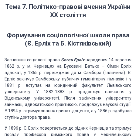
Тема 7. Політико-правові вчення України
ХХ століття
Формування соціологічної школи права
(Є. Ерліх та Б.
Кістяківський)
Засновник соціології
права
Євген Ерліх
народився
14 вересня
1862 р. у м. Чернівцях на Буковині. Батько – Сімон Ерліх
адвокат, у
1865 р. переїжджає до м. Самбора (Галичина). Є.
Ерліх закінчує Сам­борську
публічну гуманітарну гімназію і у
1881 р. вступає на юридичний факультет
Львівського
університету. У 1882-1883 р. продовжує навчання у
Віденському
університеті. Після закінчення університету
займаєш, адвокатською практикою,
продовжує наукові студії.
У 1894 р. отримує звання приват-доцента, а у 1886 р.
здобуває
ступінь доктора права.
У 1896 р. Є. Ерліх повертається до рідних Чернівців та отримує
по­саду
професора римського права у Чернівецькому