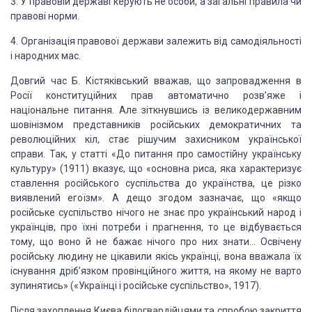
3. У правовій державі керують не
особи, а загальні правила чи
правові норми.
4. Організація правової держави
залежить від самодіяльності
і народних мас.
Довгий час Б.
Кістяківський вважав, що запровадження в
Росії кон­ституційних прав автоматично
розв’яже і
національне питання. Але зіткнувшись із великодержавним
шовінізмом представників російських демократичних та
революційних кіл, стає
рішучим захисником укра­їнської
справи. Так, у статті «До питання про
самостійну українську
культуру» (1911) вказує, що «основна риса, яка
характеризує
ставлен­ня російського суспільства до українства, це різко
виявлений егоїзм». А дещо згодом зазначає, що «якщо
російське суспільство
нічого не знає про український народ і
українців, про їхні потреби і прагнення,
то це відбувається
тому, що воно й не бажає нічого про них знати… Освічену
російську людину не цікавили якісь українці, вона вважала їх
існування
дріб’язком провінційного життя, на якому не варто
зупинятись» («Укра­їнці і
російське суспільство», 1917).
Після захоплення
Києва білогвардійцями та спробою закриття