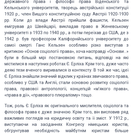
державного права і філософії права Віденського та
Кельнського університетів, творець австрійської конституції
1920 р., член
Вищого конституційною суду Австрії 1920-1930
рр. Коли до влади Австрії прийшли
фашисти, Кельзен
емігрував до Швейцарії, викладав право в Женевському
університеті з 1933 по 1940 рр., а потім переїхав до США, де з
1942 р. був
професором Каліфорнійського університету до
самої смерті. Ганс Кельзен особливо
різко виступав з
критикою «Основ соціології права», хоча насправді «Основи…»
були в більшій мірі постановкою питань, відповіді на які
містилися в наступних
роботах Є. Ерліха. Крім того, дуже часто
деякі тези вченого виривалися із
контексту. В той же час, ідеї
Є. Ерліха знайшли значний відклик у країнах
звичаєвого права,
особливо у США та Англії, стали основою розвитку соціології
права, правової антропології, концепцій «м’якого права»,
«права в дії», «пра­вового
плюралізму» тощо.
Тож, роль Є. Ерліха
як оригінального мислителя, соціолога та
фі­лософа права є дуже значною. Крім
того, він висловив ряд
важливих поглядів на юридичну освіту та її зміст. У 1912
р.,
виступаючи на засі­даннях Конгресу німецьких юристів,
обгрунтував
необхідність майбут­нім юристам більше