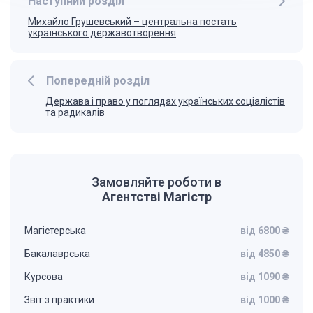
Наступний розділ
Михайло Грушевський – центральна постать
українського державотворення
Попередній розділ
Держава і право у поглядах українських соціалістів
та радикалів
Замовляйте роботи в
Агентстві Магістр
Магістерська
від 6800 ₴
Бакалаврська
від 4850 ₴
Курсова
від 1090 ₴
Звіт з практики
від 1000 ₴