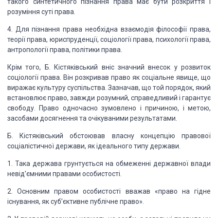
такого синтетичного пізнання права має бути розкриття і
розуміння суті права.
4. Для пізнання права необхідна вза­ємодія філософії права,
теорії права,
юриспруденції, соціології права, психології права,
антропології права, політики
права.
Крім того, Б.
Кістяківський вніс значний внесок у розвиток
соціології права. Він розкривав
право як соціальне явище, що
виражає культуру суспільства. Зазначав, що той
порядок, який
встановлює право, завжди розумний, справедливий і гарантує
свободу. Право одночасно зумовлено і причиною, і метою,
засобами досягнення та
очікуваними результатами.
Б. Кістяківський
обстоював власну концепцію правової
соціалістич­ної держави, як ідеального типу
держави.
1. Така держава грунтується на обмеженні державної влади
невід’ємними
правами особистості.
2. Основним правом особистості вважав «право на гідне
існування, як суб’єктивне публічне право».