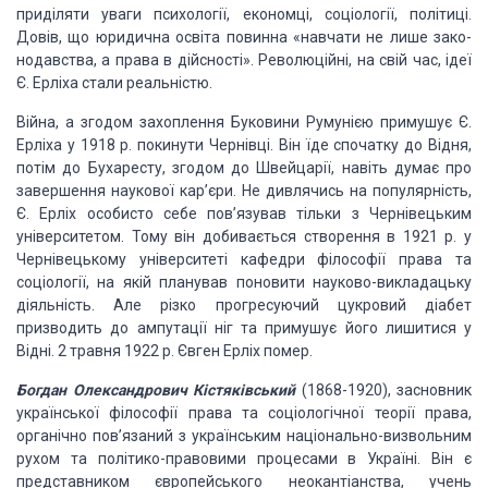
приділяти уваги психології, економці,
соціології, політиці.
Довів, що юридична освіта повинна «навчати не лише зако­
нодавства,
а права в дійсності». Революційні, на свій час, ідеї
Є. Ерліха стали
реальністю.
Війна, а згодом
захоплення Буковини Румунією примушує Є.
Ер­ліха у 1918 р. покинути Чернівці.
Він їде спочатку до Відня,
потім до Бухаресту, згодом до Швейцарії, навіть
думає про
завершення на­укової кар’єри. Не дивлячись на популярність,
Є. Ерліх
особисто себе пов’язував тільки з Чернівецьким
університетом. Тому він
добивається створення в 1921 р. у
Чернівецькому університеті кафедри філософії
права та
соціології, на якій планував поновити науково-викладацьку
діяльність.
Але різко прогресуючий цукровий діабет
призводить до ам­путації ніг та примушує
його лишитися у
Відні. 2 травня 1922 р. Євген Ерліх помер.
Богдан Олександрович Кістяківський
(1868-1920), засновник
української філософії
права та соціологічної теорії права,
органічно пов’язаний з українським
національно-визвольним
рухом та політико-правовими процесами в Україні. Він є
представником європейського неокантіанства, учень