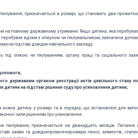
піклування, призначається в розмірі, що становить два прожитко
ни на
повному державному утриманні. Якщо дитина, яка перебуває
ул перебуває вдома з опікуном чи піклувальником,
зазначена допом
дома на
підставі довідки навчального закладу.
ь під
опікою чи піклуванням, органу праці та соціального захи
опомоги;
ого державним органом реєстрації актів цивільного стану пі
я дитини на підставі рішення суду про усиновлення дитини;
 кожну дитину у розмірі та в порядку, що встановлені для випл
аконної сили рішенням про усиновлення.
чи
піклування, призначається на дванадцять місяців. Питання 
ставі заяви та
довідокпромісячнірозміри пенсії, аліментів, стипен