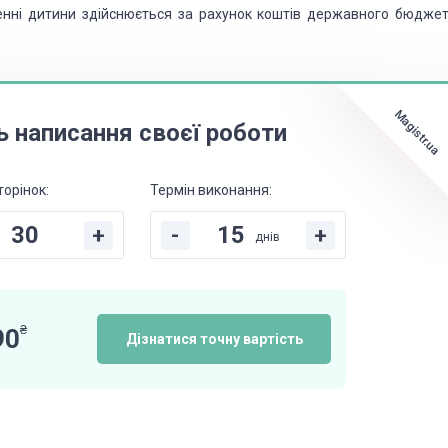
енні дитини здійснюється за рахунок коштів державного бюджет
Magistr.ua
ь написання своєї роботи
торінок:
Термін виконання:
+
-
+
днів
₴
90
Дізнатися точну вартість