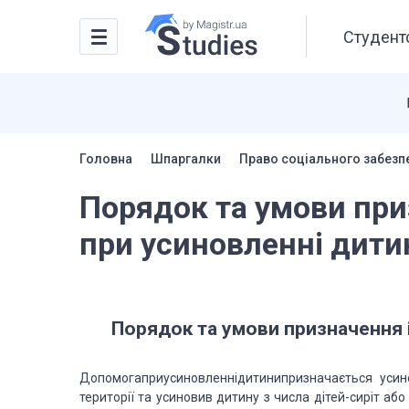
Студентс
Головна
Шпаргалки
Право соціального забезп
Порядок та умови при
при усиновленні дити
Порядок та умови призначення 
Допомогаприусиновленнідитинипризначається усин
території та усиновив дитину з числа дітей-сиріт а