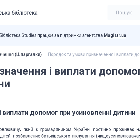
ька бібліотека
Бібліотека Studies працює за підтримки агентства
Magistr.ua
ечення (Шпаргалки)
Порядок та умови призначення і виплати д
значення і виплати допомо
ни
і виплати допомог при усиновленні дитини
овлювачу, який є громадянином України, постійно проживає на
бо дітей, позбавлених батьківського піклування (якщоусиновлювача