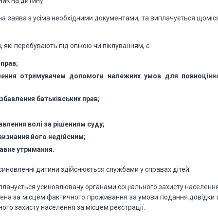
ик на дитину.
на
заява з усіма необхідними документами, та виплачується щоміс
 які
перебувають під опікою чи піклуванням, є:
прав;
ечення отримувачем допомоги належних умов для повноцінн
збавлення батьківських прав;
влення волі за рішенням суду;
визнання його недійсним;
авне утримання.
иновленні дитини здійснюється службами у справах дітей.
плачується усиновлювачу органами соціального захисту населення
чена за місцем фактичного проживання за умови подання довідки 
ого захисту населення за місцем реєстрації.