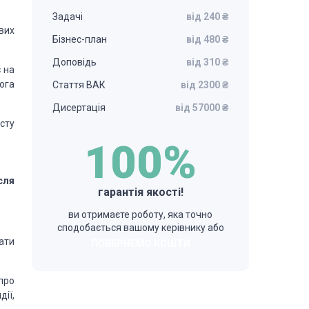
Задачі
від 240 ₴
вих
Бізнес-план
від 480 ₴
Доповідь
від 310 ₴
 на
ога
Стаття ВАК
від 2300 ₴
Дисертація
від 57000 ₴
сту
100%
сля
гарантія якості!
ви отримаєте роботу, яка точно
сподобається вашому керівнику або
ати
ПОВЕРНЕМО КОШТИ
про
дії,