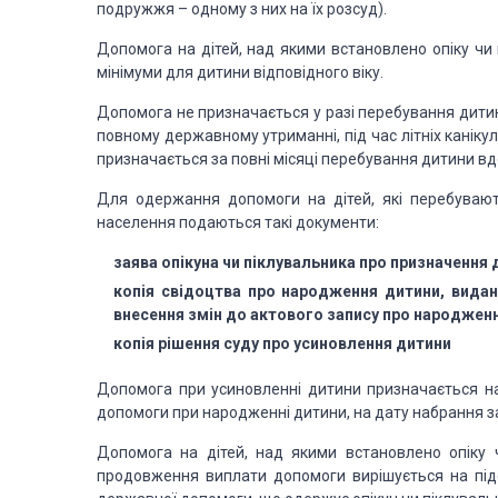
подружжя – одному з них на їх розсуд).
Допомога на дітей, над якими встановлено опіку чи
мінімуми для дитини відповідного віку.
Допомога не призначається у разі перебування дити
пов­ному державному
утриманні, під час літніх канік
призначається за повні місяці перебування дитини в
Для одержання допомоги на дітей, які перебувают
населення подаються
такі документи:
заява опікуна чи піклувальника про призначення
д
копія свідоцтва про народження дитини, видан
внесення змін до актового запису про народженн
копія рішення суду про усиновлення дитини
Допомога при усиновленні дитини призначається на
допомоги при народженні дитини, на дату набрання з
Допомога на дітей, над якими встановлено опіку 
продовження виплати допомоги вирішується на під