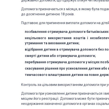
державної допомоги, що одержує опікун чи піклувальн
Допомога призначається з місяця, в якому була пода
до досягнення
дитиною 18 років.
Підставою для припинення виплати допомоги на дітей,
позбавлення отримувача допомоги батьківських 
нецільового використання коштів і незабезп
утримання та виховання дитини;
відібрання дитини в отримувача допомоги без по
смерті дитини або отримувача допомоги;
перебування отримувача допомоги у місцях позба
скасування рішення про усиновлення дитини або 
тимчасового влаштування дитини на повне держ
Контроль за цільовим використанням допомоги при ус
Допомога при усиновленні дитини призначається і ви
місцем його реєстрації. Допомога може бути призна
неодержання зазначеної допомоги в органах соціальн