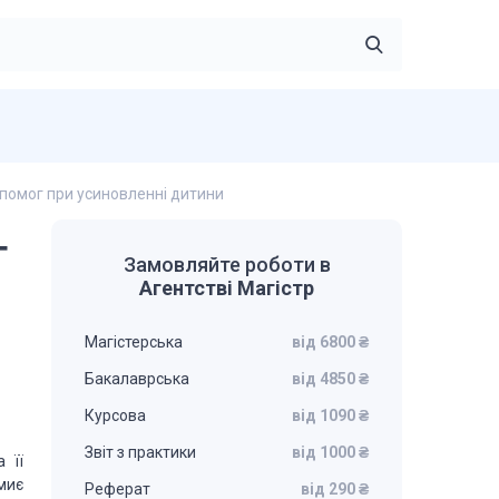
опомог при усиновленні дитини
г
Замовляйте роботи в
Агентстві Магістр
Магістерська
від 6800 ₴
Бакалаврська
від 4850 ₴
Курсова
від 1090 ₴
Звіт з практики
від 1000 ₴
 її
миє
Реферат
від 290 ₴