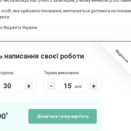
 числа місяця, наступного за місяцем, у якому виникли ці обставин
а
особі, яка здійснила поховання, виплачується допомога на похова
моги.
го
бюджету України.
Magistr.ua
ь написання своєї роботи
торінок:
Термін виконання:
+
-
+
днів
₴
90
Дізнатися точну вартість