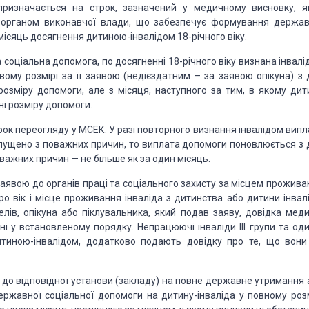
 призначається на строк, зазначений у медичному висновку, я
 органом виконавчої влади, що забезпечує формування держав
 місяць досягнення дитиною-інвалідом 18-річного віку.
соціальна допомога, по досягненні 18-річного віку визнана інвалі
ому розмірі за її заявою (недієздатним – за заявою опікуна) з 
розміру допомоги, але з місяця, наступного за тим, в якому дити
ні розміру допомоги.
рок
переогляду у МСЕК. У разі повторного визнання інвалідом випл
пущено з поважних причин, то виплата
допомоги поновлюється з 
важних причин — не більше як за один місяць.
заявою
до органів праці та соціального захисту за місцем прожива
о вік і місце проживання інваліда з дитинства
або дитини інвалі
лів,
опікуна або піклувальника, який подав заяву, довідка меди
ні у встановленому порядку. Непрацюючі
інваліди ІІІ групи та од
тиною-інвалідом, додатково подають довідку про те, що вони
в до відповідної установи (закладу) на повне державне утримання 
ржавної соціальної допомоги на дитину-інваліда у повному розм