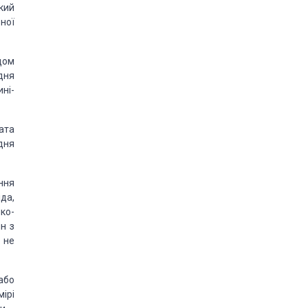
кий
ної
дом
дня
ні-
ата
дня
ння
да,
ко-
ин з
 не
або
ірі