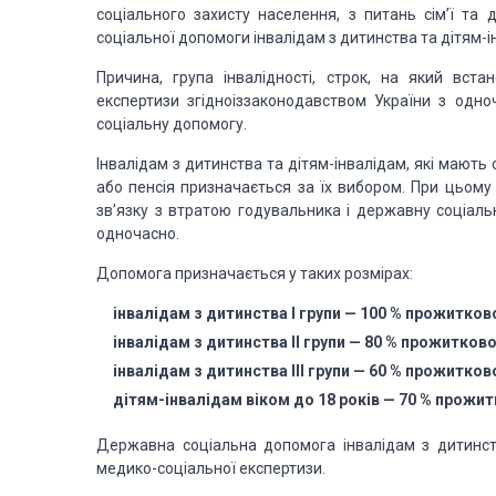
соціального захисту населення, з питань сім’ї та
соціальної допомоги інвалідам з дитинства та дітям-і
Причина, група інвалідності, строк, на який вста
експертизи згідноіззаконодавством України з одн
соціальну допомогу.
Інвалідам з дитинства та дітям-інвалідам, які мають
або пенсія призначається за їх
вибором. При цьому я
зв’язку з втратою годувальника і державну соціаль
одночасно.
Допомога призначається у таких розмірах:
інвалідам з дитинства І групи — 100 % прожитков
інвалідам з дитинства ІІ групи — 80 % прожитков
інвалідам з дитинства ІІІ групи — 60 % прожитков
дітям-інвалідам віком до 18 років — 70 % прожи
Державна соціальна допомога інвалідам з дитинств
медико-соціальної експертизи.