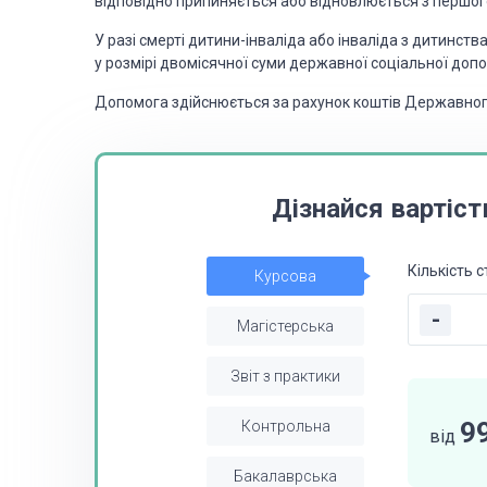
відповідно припиняється або відновлюється з першого
У разі смерті дитини-інваліда або інваліда з дитинств
у розмірі
двомісячної суми державної соціальної допо
Допомога здійснюється за рахунок коштів Державно
Дізнайся вартіст
Кількість с
Курсова
-
Магістерська
Звіт з практики
9
Контрольна
від
Бакалаврська