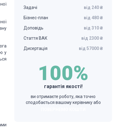
ної
Задачі
від 240 ₴
Бізнес-план
від 480 ₴
ної
Доповідь
від 310 ₴
вну
Стаття ВАК
від 2300 ₴
ога
Дисертація
від 57000 ₴
ю у
ься
100%
гарантія якості!
ви отримаєте роботу, яка точно
сподобається вашому керівнику або
ПОВЕРНЕМО КОШТИ
ами