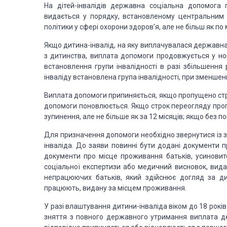
На дітей-інвалідів державна соціальна допомога
видається у порядку, встановленому центральним
політики у сфері охорони здоров’я, але не більш як по
Якщо дитина-інвалід, на яку виплачувалася державна 
з дитинства, виплата допомоги продовжується у нов
встановлення групи інвалідності в разі збільшення 
інваліду встановлена група інвалідності, при зменшен
Виплата допомоги припиняється, якщо пропущено ст
допомоги
поновлюється. Якщо строк переогляду про
зупинення, але не більше як за 12 місяців; якщо без
по
Для призначення допомоги необхідно звернутися із 
інваліда. До заяви
повинні бути додані документи пр
документи про місце проживання батьків, усиновите
соціальної
експертизи або медичний висновок, вида
непрацюючих батьків, який здійснює догляд за
ди
працюють,
видану за місцем проживання.
У разі влаштування дитини-інваліда віком до 18 рокі
зняття з повного державного утримання виплата де