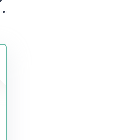
и.
ння