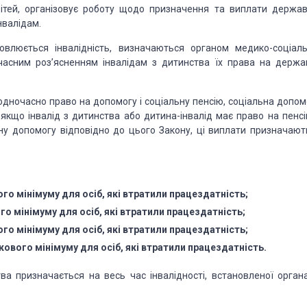
 дітей, організовує роботу щодо призначення та виплати держав
нвалідам.
новлюється інвалідність, визначаються органом медико-соціаль
очасним роз’ясненням інвалідам з дитинства їх права на держа
 одночасно право на
допомогу і соціальну пенсію, соціальна допом
кщо інвалід з дитинства або дитина-інвалід має право на пенсі
ну допомогу відповідно до цього Закону, ці виплати призначают
ого
мінімуму для осіб, які втратили працездатність;
ого
мінімуму для осіб, які втратили працездатність;
ого
мінімуму для осіб, які втратили працездатність;
ткового
мінімуму для осіб, які втратили працездатність.
а призначається на весь час інвалідності, встановленої орган