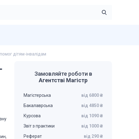
помог дітям-інвалідам
г
Замовляйте роботи в
Агентстві Магістр
Магістерська
від 6800 ₴
Бакалаврська
від 4850 ₴
Курсова
від 1090 ₴
вну
Звіт з практики
від 1000 ₴
Реферат
від 290 ₴
ин,