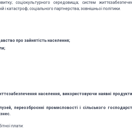
витку; соціокультурного середовища; систем життєзабезпече
ій і катастроф; соціального партнерства; зовнішньої політики.
авство про зайнятість населення;
ли;
иттєзабезпечення населення, використовуючи наявні продукти
лузей, переозброєнні промисловості і сільського господарст
ізнес.
ітної плати: