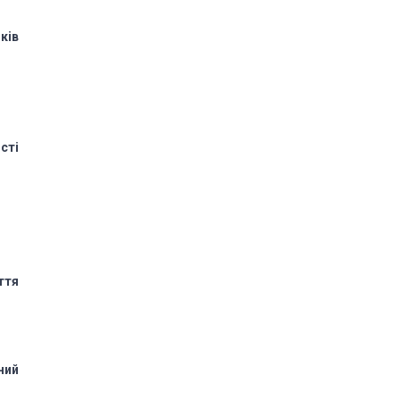
ків
сті
ття
ний