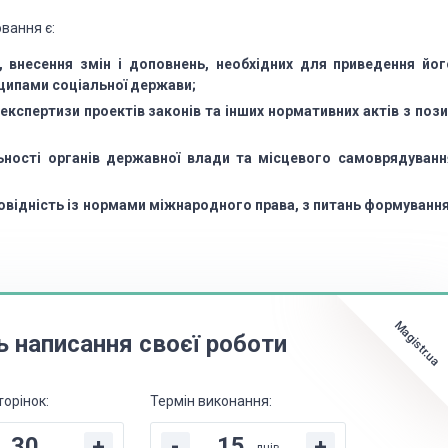
вання є:
 внесення змін і доповнень, необхідних для приведення йог
ципами соціальної держави;
експертизи проектів законів та інших нормативних актів з пози
льності органів державної влади та місцевого самоврядуванн
овідність із нормами міжнародного права, з питань формування
Magistr.ua
ь написання своєї роботи
торінок:
Термін виконання:
+
-
+