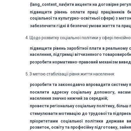
{lang_content_nav}ити акценти на договірне регу
підвищити рівень оплати праці працівників б
соціальної та культурно-освітньої сфери) з мет
забезпечити гідні й безпечні умови життя та пра
4. Щодо розвитку соціальної політики у сфері пенсійн
підвищити рівень заробітної плати в реальному
населення, підтримці вітчизняного товаровироб
розробити нормативно-правовий механізм виведен
5. З метою стабілізації рівня життя населення:
розробити та законодавчо впровадити систему пе
посилити адресну соціальну допомогу, насам
населення значно нижчий за середній;
провести регіональну соціальну політику, більш 
стимулювати мотивацію до трудової та підприєм
пріоритетами соціальної політики держави ви
розвиток, освіту та професійну підготовку, зайн