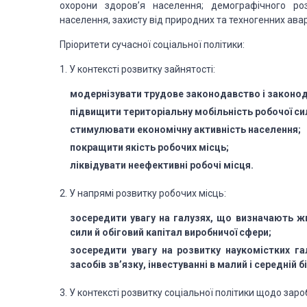
охорони здоров’я населення; демографічного роз
населення, захисту від природних та техногенних авар
Пріоритети сучасної соціальної політики:
1. У контексті розвитку зайнятості:
модернізувати трудове законодавство і законод
підвищити територіальну мобільність робочої си
стимулювати економічну активність населення;
покращити якість робочих місць;
ліквідувати неефективні робочі місця.
2. У напрямі розвитку робочих місць:
зосередити увагу на галузях, що визначають ж
сили й обіговий капітал виробничої сфери;
зосередити увагу на розвитку наукомістких га
засобів зв’язку, інвестуванні в малий і середній б
3. У контексті розвитку соціальної політики щодо зароб