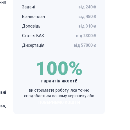
ння
Задачі
від 240 ₴
Бізнес-план
від 480 ₴
Доповідь
від 310 ₴
Стаття ВАК
від 2300 ₴
Дисертація
від 57000 ₴
100%
гарантія якості!
ви отримаєте роботу, яка точно
вні
сподобається вашому керівнику або
ПОВЕРНЕМО КОШТИ
ва,