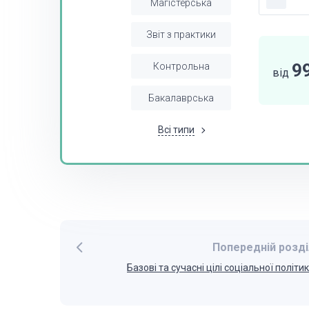
Магістерська
Звіт з практики
9
Контрольна
від
Бакалаврська
Всі типи
Попередній розді
Базові та сучасні цілі соціальної політи