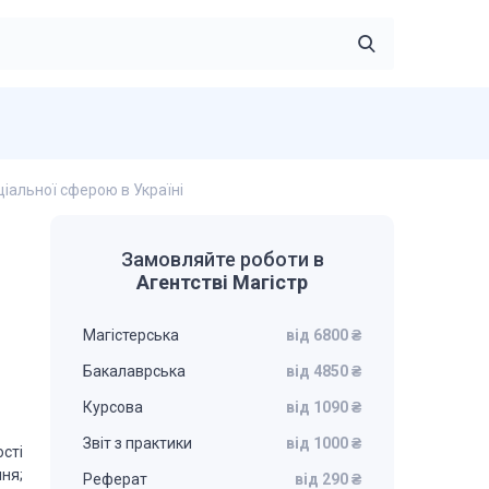
іальної сферою в Україні
Замовляйте роботи в
Агентстві Магістр
Магістерська
від 6800 ₴
Бакалаврська
від 4850 ₴
Курсова
від 1090 ₴
Звіт з практики
від 1000 ₴
сті
ня;
Реферат
від 290 ₴