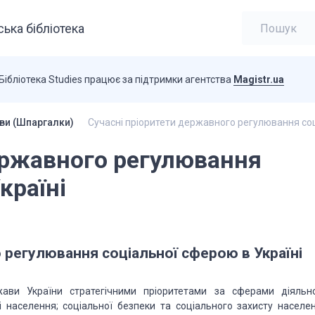
ька бібліотека
Бібліотека Studies працює за підтримки агентства
Magistr.ua
ви (Шпаргалки)
Сучасні пріоритети державного регулювання соц
ержавного регулювання
країні
 регулювання соціальної сферою в Україні
ави України стратегічними пріоритетами за сферами діяльно
і населення; соціальної безпеки та соціального захисту населен