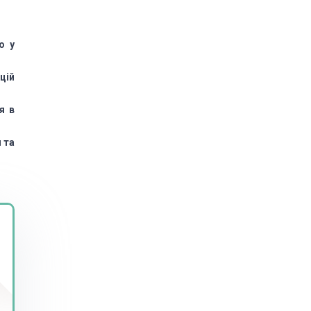
о у
цій
я в
 та