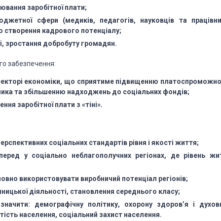
лювання заробітної плати;
юджетної сфери (медиків, педагогів, науковців та працівни
ою створення кадрового потенціалу;
ці, зростання добробуту громадян.
ого забезпечення:
 секторі економіки, що сприятиме підвищенню платоспроможно
ника та збільшенню надходжень до соціальних фондів;
ня заробітної плати з «тіні».
рспективних соціальних стандартів рівня і якості життя;
перед у соціально неблагополучних регіонах, де рівень жи
повно використовувати виробничий потенціал регіонів;
ницької діяльності, становлення середнього класу;
значити: демографічну політику, охорону здоров’я і духов
ятість населення, соціальний захист населення.