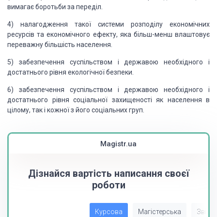
вимагає боротьби за переділ.
4) налагодження такої системи розподілу економічних
ресурсів та економічного ефекту, яка більш-менш влаштовує
переважну більшість населення.
5) забезпечення суспільством і державою необхідного і
достатнього рівня екологічної безпеки.
6) забезпечення суспільством і державою необхідного і
достатнього рівня соціальної захищеності як населення в
цілому, так і кожної з його соціальних груп.
Magistr.ua
Дізнайся вартість написання своєї
роботи
Курсова
Магістерська
Звіт з