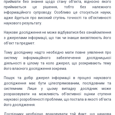
приймати без знання щодо стану об’єкта,
відносно якого
приймається це рішення, тобто
без належного
інформаційного супроводу. Особливо це стосується науки,
адже йдеться
про високий ступінь точності та об’єктивності
наукового результату.
Наукове дослідження не може відбуватися
без ознайомлення
з джерелами інформації, що так чи інакше висвітлюють його
об’єкт
та предмет.
Тому досліднику надто необхідно
мати повне уявлення про
систему інформаційного забезпечення дослідницької
діяльності
в цілому та коло джерел, що розкривають тему
його власного дослідження зокрема.
Пошук та добір джерел інформації
в процесі наукового
дослідження має бути цілеспрямованим, послідовним та
системним.
Лише у цьому випадку дослідник може
розраховувати на можливість об’єктивної оцінки
ступеня
наукової розробленості проблеми, що постала в якості об’єкта
його дослідження.
Досліднику необхідно враховувати
той факт, що наукова