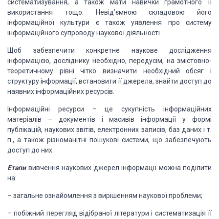
систематизування, а також мати навички грамотного її
використання
тощо. Невід’ємною складовою його
інформаційної культури є також уявлення про систему
інформаційного супроводу наукової діяльності.
Щоб забезпечити конкретне наукове
дослідження
інформацією, досліднику необхідно, передусім, на змістовно-
теоретичному
рівні чітко визначити необхідний обсяг і
структуру інформації, встановити її джерела,
знайти доступ до
наявних інформаційних ресурсів.
Інформаційні ресурси – це сукупність
інформаційних
матеріалів – документів і масивів інформації у формі
публікацій, наукових
звітів, електронних записів, баз даних і т.
п., а також різноманітні пошукові системи,
що забезпечують
доступ до них.
Етапи
вивчення
наукових джерел інформації можна поділити
на:
– загальне ознайомлення з вирішенням
наукової проблеми;
– побіжний перегляд відібраної літератури
і систематизація її