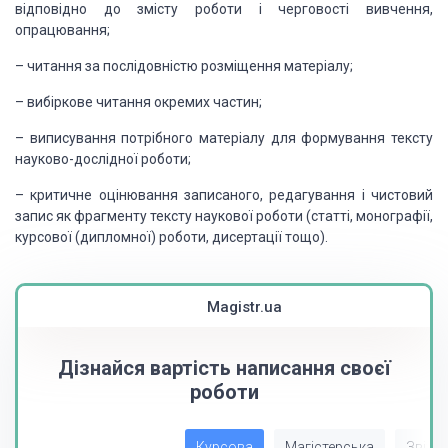
відповідно до змісту роботи і черговості вивчення,
опрацювання;
– читання за послідовністю розміщення
матеріалу;
– вибіркове читання окремих частин;
– виписування потрібного матеріалу
для формування тексту
науково-дослідної роботи;
– критичне оцінювання записаного,
редагування і чистовий
запис як фрагменту тексту наукової роботи (статті, монографії,
курсової (дипломної) роботи, дисертації тощо).
Magistr.ua
Дізнайся вартість написання своєї
роботи
Курсова
Магістерська
Звіт з