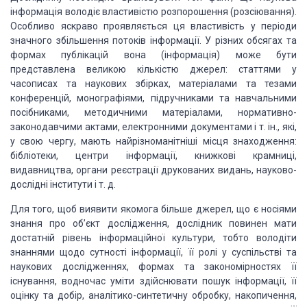
інформація володіє властивістю розпорошення (розсіювання).
Особливо яскраво проявляється ця властивість у періоди
значного збільшення потоків
інформації. У різних обсягах та
формах публікацій вона (інформація) може бути
представлена
великою кількістю джерел: статтями у
часописах та наукових збірках, матеріалами
та тезами
конференцій, монографіями, підручниками та навчальними
посібниками, методичними
матеріалами, нормативно-
законодавчими актами, електронними документами і т. ін.,
які,
у свою чергу, мають найрізноманітніші місця знаходження:
бібліотеки, центри
інформації, книжкові крамниці,
видавництва, органи реєстрації друкованих видань,
науково-
дослідні інститути і т. д.
Для того, щоб виявити якомога більше
джерел, що є носіями
знання про об’єкт дослідження, дослідник повинен мати
достатній
рівень інформаційної культури, тобто володіти
знаннями щодо сутності інформації,
її ролі у суспільстві та
наукових дослідженнях, формах та закономірностях її
існування,
водночас уміти здійснювати пошук інформації, її
оцінку та добір, аналітико-синтетичну
обробку, накопичення,