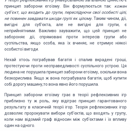
У теорії рефлексивних ігр універсальною
загальною цінністю є
принцип заборони егоїзму.
Він формулюється так:
кожен
суб’єкт, що входить до групи, переслідуючи свої особисті цілі,
не
повинен завдавати шкоди групі як цілому.
Таким чином, дії,
вигідні для суб’єкта,
але не вигідні для групи, є
неприйнятними. Важливо зауважити, що цей принцип не
забороняє дії, спрямовані проти інтересів групи або
суспільства, якщо особа,
яка
їх вчиняє, не отримує ніякої
особистої
вигоди.
Нехай
хтось пограбував багатія і спалив вкрадені гроші,
протестуючи проти несправедливості
суспільного устрою. Ця
людина не поруши
ла
принцип заборони егоїзму, оскільки в
о
н
а
безкорислив
а
. Якщо ж
вона
пограбува
ла
багатія, щоб купити
собі дорогу машину,
то вона
явно його поруши
ла
.
Принцип
заборони егоїзму грає в теорії рефлексивних ігр
приблизно ту ж роль, яку відіграє
принцип гарантованого
результату в класичній теорії ігор. Теорія рефлексивних ігор
дозволяє пророкувати вибори суб’єктів, що входять у групу,
коли нам відомий граф
відносин між суб’єктами і їх впливу
один на одного.