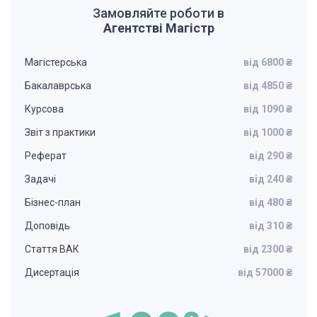
Замовляйте роботи в
Агентстві Магістр
Магістерська
від 6800 ₴
Бакалаврська
від 4850 ₴
Курсова
від 1090 ₴
Звіт з практики
від 1000 ₴
Реферат
від 290 ₴
Задачі
від 240 ₴
Бізнес-план
від 480 ₴
Доповідь
від 310 ₴
Стаття ВАК
від 2300 ₴
Дисертація
від 57000 ₴