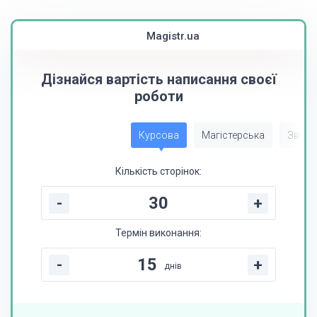
Magistr.ua
Дізнайся вартість написання своєї
роботи
Курсова
Магістерська
Звіт з
Кількість сторінок:
-
+
Термін виконання:
-
+
днів