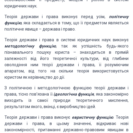
юридичних наук.
Теорія держави і права виконує перед усім,
політичну
функцію
, яка складається в тому, що її предметом являється
політичне явище – держава і право.
Теорія держави і права в системі юридичних наук виконує
методологічну функцію
, так як успішність будь-якого
пізнавального пошуку юриста – знаходиться в прямій
залежності від його теоретичної культури, від глибини
оволодіння ним теорії держави і права, її розуміючим
апаратом, від того на скільки теорія використовується
юристом як керівництво до дії.
З політичною і методологічною функцією теорії держави і
права, тісно пов’язана її
ідеологічна функція
, яка закономірно
виходить із самої природи теоретичного мислення,
результатом якого, вкінці, є виробництво ідей.
Теорія держави і права виконує
евристичну функцію
. Теорія
держави і права, в цьому значенні, відкриває нові
закономірності, притаманні державно-правовим явищам в