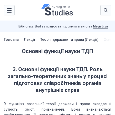
Бібліотека Studies працює за підтримки агентства
Magistr.ua
Головна
Лекції
Теорія держави та права (Лекції)
Основн
Основні функції науки ТДП
3. Основні функції науки ТДП.
Роль
загально-теоретичних знань у процесі
підготовки співробітників органів
внутрішніх
справ
В функціях загальної теорії держави
і права складає її
сутність, зміст, призначення. Вони визначаються
особливостями
її предмету, місцем і роллю в системі