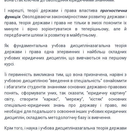
вона стає ключем до оволодіння юридичними знаннями.
І нарешті, теорії держави і права властива
прогностична
функція
. Оволодіваючи закономірностями розвитку держави і
права, теорія держави і права не тільки в змозі пояснити їх
минуле і вірно зорієнтуватися в теперішньому, але й
передбачити шляхи їх розвитку в майбутньому.
Як фундаментальна учбова дисципліназагальна теорія
держави і права одна зпервинних і найбільш складних
учбових юридичних дисциплін, що вивчаються на першому
курсі.
Її первинність викликана тим, що вона призначена, нарівні з
учбовою дисципліною “введення в спеціальність” ознайомити
і збагатити студентів знаннями основних державно-правових
понять, сформувати уних, так сказати, “юридичну картину”
світу, створити “каркас”, “мережу”, “кістяк” основних
спеціально-юридичних знань про державу і право, які
необхідні для подальшого освоєння інших учбових юридичних
дисциплін, складають методологічну базу їх вивчення.
Крім того, і наука і учбова дисципліназагальна теорія держави