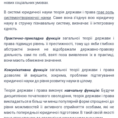
нових соціальних умовах.
В системі юридичної науки теорія держави і права
грає роль
системоутворюючої науки
. Саме вона з’єднує всю юридичну
науку в струнку пізнавальну систему, визначає її інтегровану
єдність.
Практично-прикладна функція
загальної теорії держави і
права підвищує рівень її престижності, тому що якби глибоко
абстрактні знання не відображали державно-правову
діяльність самі по собі, взяті поза виявлення їх в практиці,
вони мають обмежене значення.
Комунікативна функція
загальної теорії держави і права
дозволяє їй вирішити, зокрема, проблеми підтягування
юридичної науки до рівня розвитку науки в цілому.
Теорія держави і права виконує
навчальну функцію
. Будучи
дисципліною початкового оволодіння, теорія держави і права
викладається в більш чи менш популярній формі спрощеної до
рівня можливостей її
активного сприйняття особами, які не
мають попередньої юридичної підготовки. В такій
своїй якості