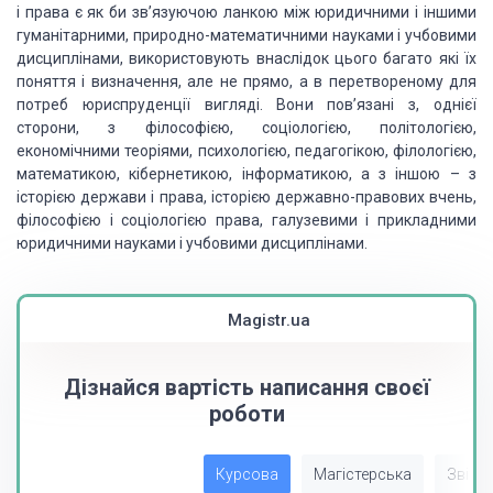
і права є як би зв’язуючою ланкою між юридичними і іншими
гуманітарними, природно-математичними
науками і учбовими
дисциплінами, використовують внаслідок цього багато які їх
поняття
і визначення, але не прямо, а в перетвореному для
потреб юриспруденції вигляді. Вони пов’язані з, однієї
сторони, з філософією, соціологією, політологією,
економічними теоріями, психологією,
педагогікою, філологією,
математикою, кібернетикою, інформатикою, а з іншою – з
історією держави і права, історією державно-правових вчень,
філософією і соціологією права, галузевими і прикладними
юридичними
науками і учбовими дисциплінами.
Magistr.ua
Дізнайся вартість написання своєї
роботи
Курсова
Магістерська
Звіт з