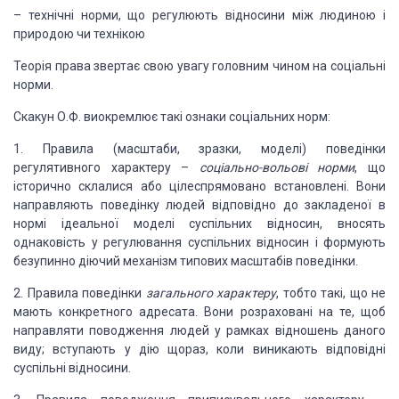
– технічні норми, що регулюють
відносини між людиною і
природою чи технікою
Теорія права звертає свою увагу
головним чином на соціальні
норми.
Скакун О.Ф. виокремлює такі ознаки
соціальних норм:
1. Правила (масштаби, зразки,
моделі) поведінки
регулятивного характеру –
соціально-вольові
норми
, що
історично склалися або цілеспрямовано встановлені. Вони
направляють
поведінку людей відповідно до закладеної в
нормі ідеальної моделі суспільних відносин,
вносять
однаковість у регулювання суспільних відносин і формують
безупинно діючий
механізм типових масштабів поведінки.
2. Правила поведінки
загального характеру
, тобто такі, що не
мають
конкретного адресата. Вони розраховані на те, щоб
направляти поводження людей у
рамках відношень даного
виду; вступають у дію щораз, коли виникають відповідні
суспільні
відносини.