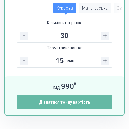
Курсова
Магістерська
Звіт з
Кількість сторінок:
-
+
Термін виконання:
-
+
днів
₴
990
від
Дізнатися точну вартість