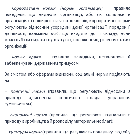
–
корпоративні норми (норми організацій)
– правила
поведінки, що видають
організації, або які склались в
організаціях і поширюються на їх членів; корпоративні
норми
регулюють відносини усередині даної організації, порядок її
діяльності, взаємини
осіб, що входять до її складу; вони
можуть бути виражені у статутах, положеннях,
рішеннях таких
організацій
–
норми права
– правила поведінки, встановлені й
забезпечувані державним
примусом.
За змістом або сферами відносин,
соціальні норми поділяють
на:
–
політичні норми
(правила, що регулюють відносини з
приводу здійснення
політичної влади, управління
суспільством);
–
економічні норми
(правила, що регулюють відносини з
приводу виробництва
й розподілу матеріальних благ);
–
культурні норми
(правила, що регулюють поведінку людей у