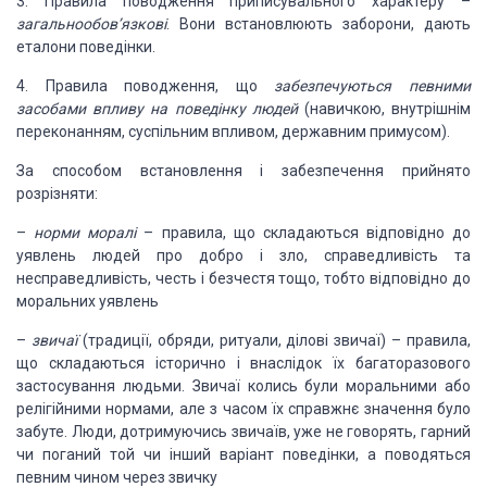
3. Правила поводження приписувального
характеру –
загальнообов’язкові
. Вони
встановлюють заборони, дають
еталони поведінки.
4. Правила поводження, що
забезпечуються певними
засобами впливу на поведінку
людей
(навичкою, внутрішнім
переконанням, суспільним впливом, державним примусом).
За способом встановлення і забезпечення
прийнято
розрізняти:
–
норми моралі
– правила, що складаються відповідно до
уявлень людей про
добро і зло, справедливість та
несправедливість, честь і безчестя тощо, тобто відповідно
до
моральних уявлень
–
звичаї
(традиції, обряди, ритуали, ділові звичаї) – правила,
що складаються
історично і внаслідок їх багаторазового
застосування людьми. Звичаї колись були
моральними або
релігійними нормами, але з часом їх справжнє значення було
забуте.
Люди, дотримуючись звичаїв, уже не говорять, гарний
чи поганий той чи інший варіант
поведінки, а поводяться
певним чином через звичку