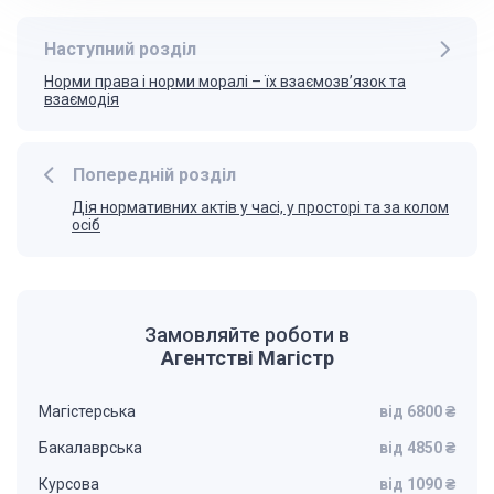
Наступний розділ
Норми права і норми моралі – їх взаємозв’язок та
взаємодія
Попередній розділ
Дiя нормативних актiв у часi, у просторi та за колом
осiб
Замовляйте роботи в
Агентстві Магістр
Магістерська
від 6800 ₴
Бакалаврська
від 4850 ₴
Курсова
від 1090 ₴