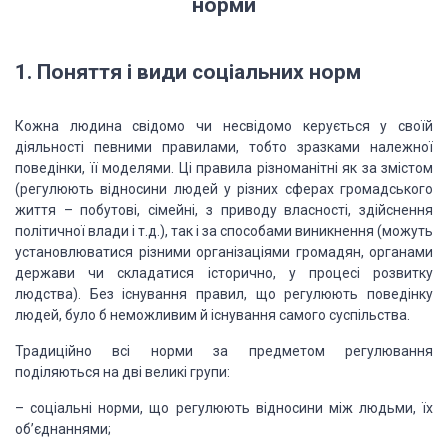
норми
1. Поняття i
види соцiальних норм
Кожна людина свідомо чи несвідомо
керується у своїй
діяльності певними правилами, тобто зразками належної
поведінки,
її моделями. Ці правила різноманітні як за змістом
(регулюють відносини людей у
різних сферах громадського
життя – побутові, сімейні, з приводу власності, здійснення
політичної влади і т.д.), так і за способами виникнення (можуть
установлюватися
різними організаціями громадян, органами
держави чи складатися історично, у процесі
розвитку
людства). Без існування правил, що регулюють поведінку
людей, було б неможливим
й існування самого суспільства.
Традиційно всі норми за предметом
регулювання
поділяються на дві великі групи:
– соціальні норми, що регулюють
відносини між людьми, їх
об’єднаннями;